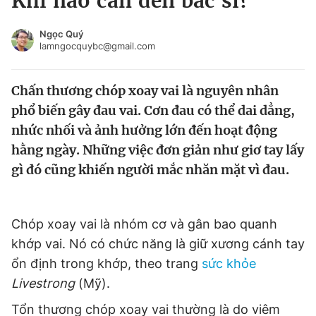
Khi nào cần đến bác sĩ?
Chuyên mục khác
Tin đã xem
Ngọc Quý
lamngocquybc@gmail.com
Chào ngày mới
Tin 24h
Đăng xuất
Chấn thương chóp xoay vai là nguyên nhân
Tin thị trường
Tin 360
phổ biến gây đau vai. Cơn đau có thể dai dẳng,
nhức nhối và ảnh hưởng lớn đến hoạt động
Video
Magazine
hằng ngày. Những việc đơn giản như giơ tay lấy
gì đó cũng khiến người mắc nhăn mặt vì đau.
Sản phẩm khác
Tiện ích
Bạn cần biết
Chóp xoay vai là nhóm cơ và gân bao quanh
khớp vai. Nó có chức năng là giữ xương cánh tay
Thông tin tòa soạn
Liên hệ quảng cáo
ổn định trong khớp, theo trang
sức khỏe
Livestrong
(Mỹ).
Tổn thương chóp xoay vai thường là do viêm