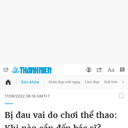
Sức khỏe
Khỏe đẹp mỗi ngày
Làm đẹp
Giới tính
Y t
QUẢNG CÁO
ĐẶT BÁO
17/08/2022 08:16 GMT+7
Thông tin tài khoản
Bị đau vai do chơi thể thao:
Đổi mật khẩu
Chuyên mục
Tin đã lưu