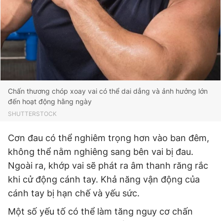
Giấy phép xuất bản số 110/GP - BTTTT cấp ngày 24.3.2020
© 2003-2026 Bản quyền thuộc về Báo Thanh Niên. Cấm sao
chép dưới mọi hình thức nếu không có sự chấp thuận bằng văn
bản. Phát triển bởi ePi Technologies, JSC.
Chấn thương chóp xoay vai có thể dai dẳng và ảnh hưởng lớn
đến hoạt động hằng ngày
SHUTTERSTOCK
Cơn đau có thể nghiêm trọng hơn vào ban đêm,
không thể nằm nghiêng sang bên vai bị đau.
Ngoài ra, khớp vai sẽ phát ra âm thanh răng rắc
khi cử động cánh tay. Khả năng vận động của
cánh tay bị hạn chế và yếu sức.
Một số yếu tố có thể làm tăng nguy cơ chấn