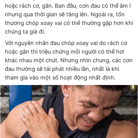
hoặc rách cơ, gân. Ban đầu, cơn đau có thể âm ỉ
nhưng qua thời gian sẽ tăng lên. Ngoài ra, tổn
Đọc Thanh Niên trên điện thoại
thương chóp xoay vai có thể thường gặp hơn khi
chúng ta già đi.
Với nguyên nhân đau chóp xoay vai do rách cơ
hoặc gân thì triệu chứng mỗi người có thể hơi
Theo dõi báo trên
khác nhau một chút. Nhưng nhìn chung, các cơn
đau thường sẽ tái phát nhiều lần, nhất là khi
tham gia vào một số hoạt động nhất định.
Hotline
Liên hệ quảng cáo
0906 645 777
0908 780 404
Đặt báo
Quảng cáo
RSS
Tòa soạn
Chính sách bảo
Tổng biên tập: Nguyễn Ngọc Toàn
Phó tổng biên tập thường trực: Hải Thành
Phó tổng biên tập: Lâm Hiếu Dũng
Phó tổng biên tập: Trần Việt Hưng
Tổng thư ký tòa soạn: Đức Trung