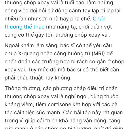
thương chóp xoay vai là tuổi cao, làm những
công việc đòi hỏi cử động cánh tay lặp đi lặp lại
nhiều lần như sơn nhà hay pha chế.
Chấn
thương thể thao
như nâng tạ, chơi quần vợt
cũng có thể gây tổn thương chóp xoay vai.
Ngoài khám lâm sàng, bác sĩ có thể yêu cầu
chụp X-quang hoặc cộng hưởng từ (MRI) để
chẩn đoán các trường hợp bị rách cơ gân ở chóp
xoay vai. Tùy mức độ mà bác sĩ có thể biết cần
phải phẫu thuật hay không.
Thông thường, các phương pháp điều trị chấn
thương chóp xoay vai là nghỉ ngơi, dùng thuốc
kháng viêm, tiêm cortisone kết hợp với các bài
tập cải thiện sức mạnh. Các bài tập này rất quan
trọng vì giúp cải thiện khả năng vận động, tăng
sức mạnh ở các nhóm cơ bị thương, nhờ đó giúp