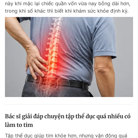
này khi mặc lại chiếc quần vốn vừa nay bỗng dài hơn,
trong khi số khác thì biết khi khám sức khỏe định kỳ.
Đọc Thanh Niên trên điện thoại
Theo dõi báo trên
Hotline
Liên hệ quảng cáo
0906 645 777
0908 780 404
Đặt báo
Quảng cáo
RSS
Tòa soạn
Chính sách bảo m
Tổng biên tập: Nguyễn Ngọc Toàn
Bác sĩ giải đáp chuyện tập thể dục quá nhiều có
Phó tổng biên tập thường trực: Hải Thành
Phó tổng biên tập: Lâm Hiếu Dũng
làm to tim
Phó tổng biên tập: Trần Việt Hưng
Tổng thư ký tòa soạn: Đức Trung
Tập thể dục giúp tim khỏe hơn, nhưng vận động quá