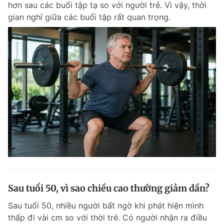
hơn sau các buổi tập tạ so với người trẻ. Vì vậy, thời
Chuyên mục khác
gian nghỉ giữa các buổi tập rất quan trọng.
Tin đã xem
Chào ngày mới
Tin 24h
Đăng xuất
Tin thị trường
Tin 360
Video
Magazine
Sản phẩm khác
Tiện ích
Bạn cần biết
Thông tin tòa soạn
Liên hệ quảng cáo
Sau tuổi 50, vì sao chiều cao thường giảm dần?
Sau tuổi 50, nhiều người bất ngờ khi phát hiện mình
thấp đi vài cm so với thời trẻ. Có người nhận ra điều