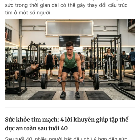
sức trong thời gian dài có thể gây thay đổi cấu trúc
Giấy phép xuất bản số 110/GP - BTTTT cấp ngày 24.3.2020
© 2003-2026 Bản quyền thuộc về Báo Thanh Niên. Cấm sao chép
tim ở một số người.
dưới mọi hình thức nếu không có sự chấp thuận bằng văn bản.
Phát triển bởi ePi Technologies, JSC.
Sức khỏe tim mạch: 4 lời khuyên giúp tập thể
dục an toàn sau tuổi 40
Sau tuổi 40, nhiều người bắt đầu chú ý hơn đến sức