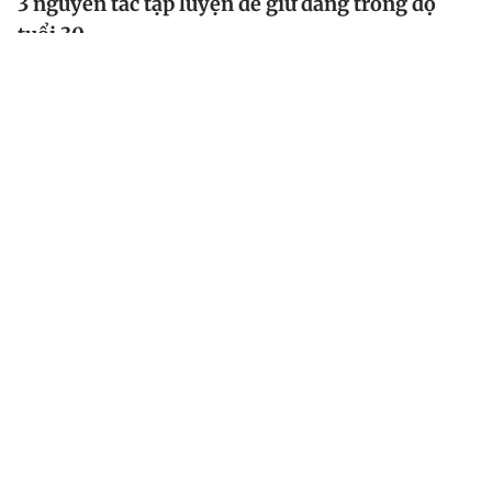
3 nguyên tắc tập luyện để giữ dáng trong độ
tuổi 30
Bước sang tuổi 30, cơ thể không còn sung sức như khi
còn 20 tuổi. Vào giai đoạn này, tốc độ chuyển hóa
chậm lại, khối cơ bắt đầu suy giảm 3-8% sau mỗi 10
năm và mô liên kết ít đàn hồi hơn.