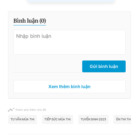
Bình luận (
0
)
Gửi bình luận
Xem thêm bình luận
Khám phá thêm chủ đề
TƯ VẤN MÙA THI
TIẾP SỨC MÙA THI
TUYỂN SINH 2025
ÔN THI THPT 2