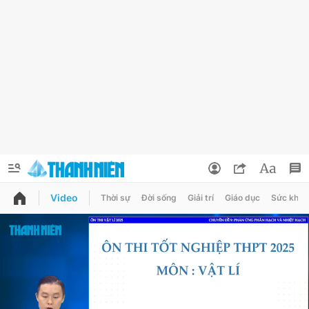
Video
Thời sự
Đời sống
Giải trí
Giáo dục
Sức khỏe
QUẢNG CÁO
ĐẶT BÁO
Thông tin tài khoản
Đổi mật khẩu
Chuyên mục
Tin đã lưu