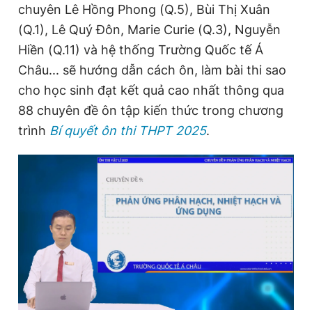
chuyên Lê Hồng Phong (Q.5), Bùi Thị Xuân
Giấy phép xuất bản số 110/GP - BTTTT cấp ngày 24.3.2020
© 2003-2026 Bản quyền thuộc về Báo Thanh Niên. Cấm sao
(Q.1), Lê Quý Đôn, Marie Curie (Q.3), Nguyễn
chép dưới mọi hình thức nếu không có sự chấp thuận bằng văn
Hiền (Q.11) và hệ thống Trường Quốc tế Á
bản. Phát triển bởi ePi Technologies, JSC.
Châu... sẽ hướng dẫn cách ôn, làm bài thi sao
cho học sinh đạt kết quả cao nhất thông qua
88 chuyên đề ôn tập kiến thức trong chương
trình
Bí quyết ôn thi THPT 2025
.