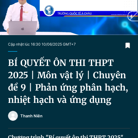
Chuyên mục khác
Tin đã xem
Chào ngày mới
Tin 24h
Đăng xuất
Tin thị trường
Tin 360
Current
0:12
/
Duration
36:16
Cập nhật lúc 16:30 10/06/2025 GMT+7
Time
Video
Magazine
BÍ QUYẾT ÔN THI THPT
2025 | Môn vật lý | Chuyên
Sản phẩm khác
đề 9 | Phản ứng phân hạch,
Tiện ích
Bạn cần biết
nhiệt hạch và ứng dụng
Thông tin tòa soạn
Liên hệ quảng cáo
Thanh Niên
Chương trình "Bí quyết ôn thi THPT 2025"