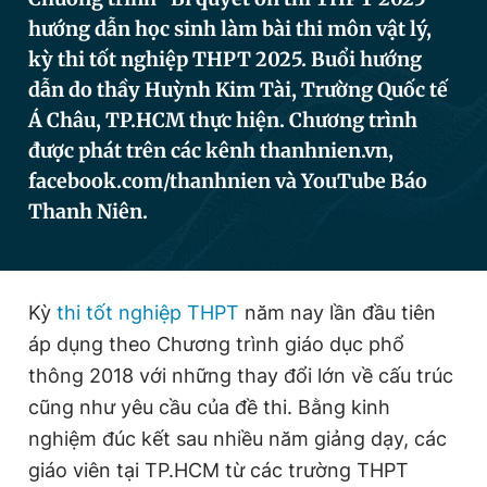
hướng dẫn học sinh làm bài thi môn vật lý,
kỳ thi tốt nghiệp THPT 2025. Buổi hướng
Đọc Thanh Niên trên điện thoại
dẫn do thầy Huỳnh Kim Tài, Trường Quốc tế
Á Châu, TP.HCM thực hiện. Chương trình
được phát trên các kênh thanhnien.vn,
facebook.com/thanhnien và YouTube Báo
Theo dõi báo trên
Thanh Niên.
Hotline
Liên hệ quảng cáo
0906 645 777
0908 780 404
Kỳ
thi tốt nghiệp THPT
năm nay lần đầu tiên
áp dụng theo Chương trình giáo dục phổ
Đặt báo
Quảng cáo
RSS
Tòa soạn
Chính sách bảo
thông 2018 với những thay đổi lớn về cấu trúc
Tổng biên tập: Nguyễn Ngọc Toàn
cũng như yêu cầu của đề thi. Bằng kinh
Phó tổng biên tập thường trực: Hải Thành
Phó tổng biên tập: Lâm Hiếu Dũng
nghiệm đúc kết sau nhiều năm giảng dạy, các
Phó tổng biên tập: Trần Việt Hưng
giáo viên tại TP.HCM từ các trường THPT
Tổng thư ký tòa soạn: Đức Trung