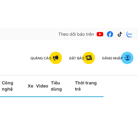
Theo dõi báo trên
QUẢNG CÁO
ĐẶT BÁO
ĐĂNG NHẬP
Công
Tiêu
Thời trang
Xe
Video
nghệ
dùng
trẻ