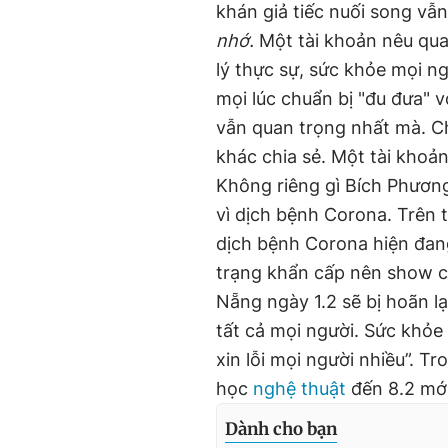
khán giả tiếc nuối song vẫ
nhớ.
Một tài khoản nêu qua
lý thực sự, sức khỏe mọi n
mọi lúc chuẩn bị "đu đưa" v
vẫn quan trọng nhất mà. Ch
khác chia sẻ. Một tài khoản
Không riêng gì Bích Phương
vì dịch bệnh Corona. Trên t
dịch bệnh Corona hiện đan
trạng khẩn cấp nên show củ
Nẵng ngày 1.2 sẽ bị hoãn lạ
tất cả mọi người. Sức khỏe 
xin lỗi mọi người nhiều”. T
học
nghệ thuật
đến 8.2 mới