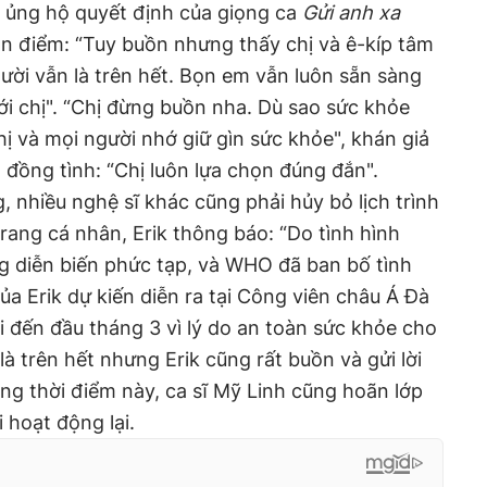
n ủng hộ quyết định của giọng ca
Gửi anh xa
n điểm: “Tuy buồn nhưng thấy chị và ê-kíp tâm
gười vẫn là trên hết. Bọn em vẫn luôn sẵn sàng
ới chị". “Chị đừng buồn nha. Dù sao sức khỏe
ị và mọi người nhớ giữ gìn sức khỏe", khán giả
 đồng tình: “Chị luôn lựa chọn đúng đắn".
, nhiều nghệ sĩ khác cũng phải hủy bỏ lịch trình
rang cá nhân, Erik thông báo: “Do tình hình
g diễn biến phức tạp, và WHO đã ban bố tình
a Erik dự kiến diễn ra tại Công viên châu Á Đà
i đến đầu tháng 3 vì lý do an toàn sức khỏe cho
là trên hết nhưng Erik cũng rất buồn và gửi lời
rong thời điểm này, ca sĩ Mỹ Linh cũng hoãn lớp
 hoạt động lại.