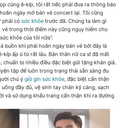
ọp cùng ê-kíp, tôi rất tiếc phải đưa ra thông báo
i hoãn ngày mở bán vé concert lại. Tôi cũng
" phải có
sức khỏe
trước đã. Chúng ta làm gì
 vé trong thời điểm này cũng nguy hiểm cho
sức khỏe của tôi nữa”.
á buồn khi phải hoãn ngày bán vé bởi đây là
kíp ấp ủ từ rất lâu. Bản thân nữ ca sĩ đã mất
, chuẩn bị nhiều điều đặc biệt gửi tặng khán giả.
yện tập để luôn trong trạng thái sẵn sàng đu
gười chú ý
giữ gìn sức khỏe
, đặc biệt cẩn thận
n uống đầy đủ, vệ sinh tay chân kỹ càng, sạch
ời và sử dụng khẩu trang cẩn thận khi ra đường