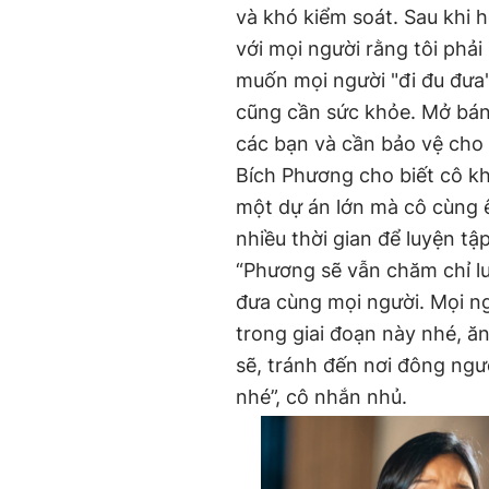
và khó kiểm soát. Sau khi h
với mọi người rằng tôi phả
muốn mọi người "đi đu đưa
cũng cần sức khỏe. Mở bán
các bạn và cần bảo vệ cho 
Bích Phương cho biết cô kh
một dự án lớn mà cô cùng ê-
nhiều thời gian để luyện tập
“Phương sẽ vẫn chăm chỉ lu
đưa cùng mọi người. Mọi n
trong giai đoạn này nhé, ă
sẽ, tránh đến nơi đông ngư
nhé”, cô nhắn nhủ.