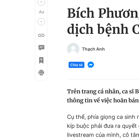
Bích Phương
dịch bệnh 
Thạch Anh
Chia sẻ
Trên trang cá nhân, ca sĩ 
thông tin về việc hoãn bá
Cụ thể, phía giọng ca sinh
kíp buộc phải đưa ra quyết
livestream của mình, cô tâ