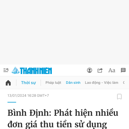
Thời sự
Pháp luật
Dân sinh
Lao động - Việc làm
Quy
QUẢNG CÁO
ĐẶT BÁO
13/01/2024 16:28 GMT+7
Thông tin tài khoản
Bình Định: Phát hiện nhiều
Đổi mật khẩu
Chuyên mục
đơn giá thu tiền sử dụng
Tin đã lưu