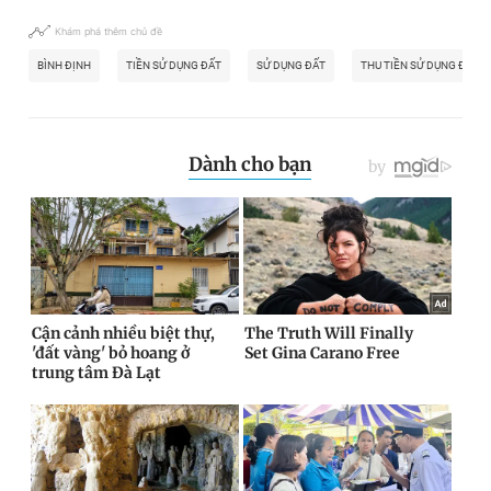
Khám phá thêm chủ đề
BÌNH ĐỊNH
TIỀN SỬ DỤNG ĐẤT
SỬ DỤNG ĐẤT
THU TIỀN SỬ DỤNG ĐẤT