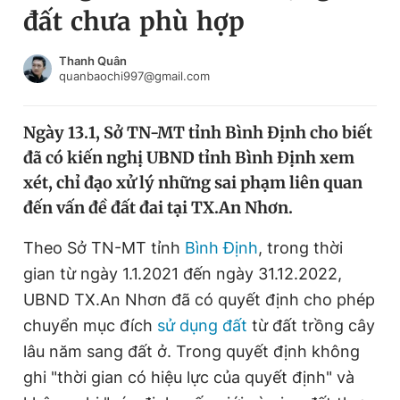
đất chưa phù hợp
Chuyên mục khác
Tin đã xem
Chào ngày mới
Tin 24h
Thanh Quân
quanbaochi997@gmail.com
Đăng xuất
Tin thị trường
Tin 360
Ngày 13.1, Sở TN-MT tỉnh Bình Định cho biết
đã có kiến nghị UBND tỉnh Bình Định xem
Video
Magazine
xét, chỉ đạo xử lý những sai phạm liên quan
đến vấn đề đất đai tại TX.An Nhơn.
Sản phẩm khác
Theo Sở TN-MT tỉnh
Bình Định
, trong thời
Tiện ích
Bạn cần biết
gian từ ngày 1.1.2021 đến ngày 31.12.2022,
UBND TX.An Nhơn đã có quyết định cho phép
chuyển mục đích
sử dụng đất
từ đất trồng cây
Thông tin tòa soạn
Liên hệ quảng cáo
lâu năm sang đất ở. Trong quyết định không
ghi "thời gian có hiệu lực của quyết định" và