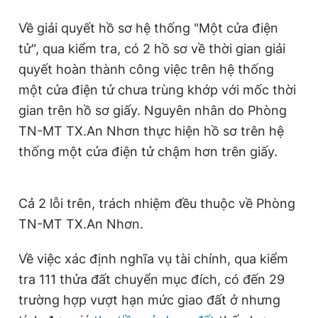
Giấy phép xuất bản số 110/GP - BTTTT cấp ngày 24.3.2020
Về giải quyết hồ sơ hệ thống "Một cửa điện
© 2003-2026 Bản quyền thuộc về Báo Thanh Niên. Cấm sao
chép dưới mọi hình thức nếu không có sự chấp thuận bằng văn
tử", qua kiểm tra, có 2 hồ sơ về thời gian giải
bản. Phát triển bởi ePi Technologies, JSC.
quyết hoàn thành công việc trên hệ thống
một cửa điện tử chưa trùng khớp với mốc thời
gian trên hồ sơ giấy. Nguyên nhân do Phòng
TN-MT TX.An Nhơn thực hiện hồ sơ trên hệ
thống một cửa điện tử chậm hơn trên giấy.
Cả 2 lỗi trên, trách nhiệm đều thuộc về Phòng
TN-MT TX.An Nhơn.
Về việc xác định nghĩa vụ tài chính, qua kiểm
tra 111 thửa đất chuyển mục đích, có đến 29
trường hợp vượt hạn mức giao đất ở nhưng