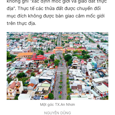
không ghi "xác định mốc giới và giao đất thực
địa". Thực tế các thửa đất được chuyển đổi
mục đích không được bàn giao cắm mốc giới
Đọc Thanh Niên trên điện thoại
trên thực địa.
Theo dõi báo trên
Hotline
Liên hệ quảng cáo
0906 645 777
0908 780 404
Đặt báo
Quảng cáo
RSS
Tòa soạn
Chính sách bảo
Tổng biên tập: Nguyễn Ngọc Toàn
Phó tổng biên tập thường trực: Hải Thành
Phó tổng biên tập: Lâm Hiếu Dũng
Một góc TX.An Nhơn
Phó tổng biên tập: Trần Việt Hưng
Tổng thư ký tòa soạn: Đức Trung
NGUYỄN DŨNG