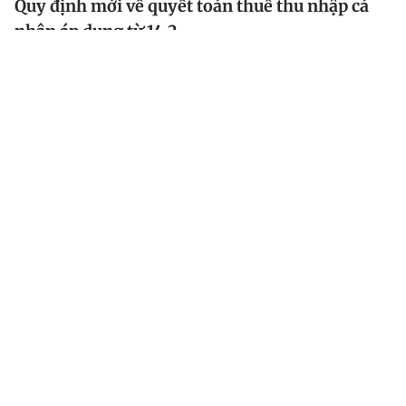
Quy định mới về quyết toán thuế thu nhập cá
nhân áp dụng từ 14.2
Từ ngày 14.2, nhiều quy định mới về quyết toán thuế
thu nhập cá nhân, việc thực hiện nghĩa vụ tài chính về
đất đai sẽ có hiệu lực thi hành.