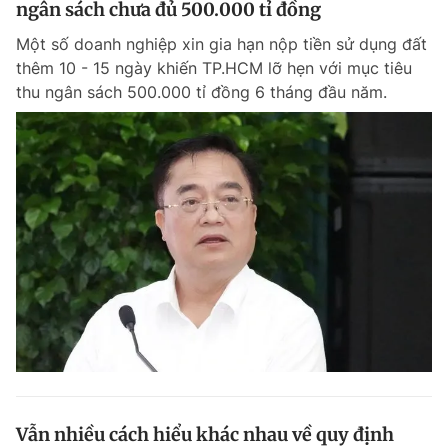
ngân sách chưa đủ 500.000 tỉ đồng
Giấy phép xuất bản số 110/GP - BTTTT cấp ngày 24.3.2020
© 2003-2026 Bản quyền thuộc về Báo Thanh Niên. Cấm sao chép
Một số doanh nghiệp xin gia hạn nộp tiền sử dụng đất
dưới mọi hình thức nếu không có sự chấp thuận bằng văn bản.
thêm 10 - 15 ngày khiến TP.HCM lỡ hẹn với mục tiêu
Phát triển bởi ePi Technologies, JSC.
thu ngân sách 500.000 tỉ đồng 6 tháng đầu năm.
Vẫn nhiều cách hiểu khác nhau về quy định