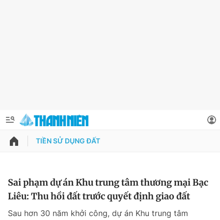
TIỀN SỬ DỤNG ĐẤT
QUẢNG CÁO
ĐẶT BÁO
Thông tin tài khoản
Sai phạm dự án Khu trung tâm thương mại Bạc
Liêu: Thu hồi đất trước quyết định giao đất
Đổi mật khẩu
Chuyên mục
Sau hơn 30 năm khởi công, dự án Khu trung tâm
Tin đã lưu