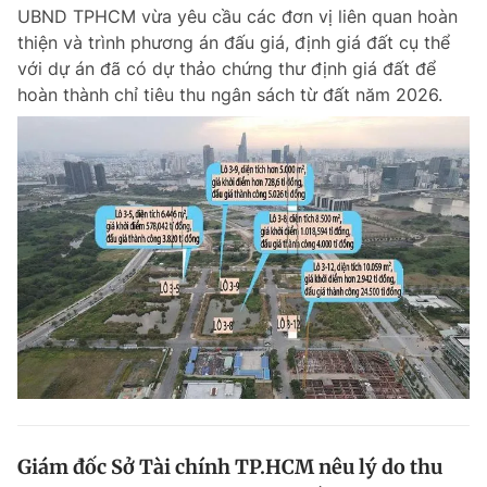
UBND TPHCM vừa yêu cầu các đơn vị liên quan hoàn
thiện và trình phương án đấu giá, định giá đất cụ thể
với dự án đã có dự thảo chứng thư định giá đất để
Đọc Thanh Niên trên điện thoại
hoàn thành chỉ tiêu thu ngân sách từ đất năm 2026.
Theo dõi báo trên
Hotline
Liên hệ quảng cáo
0906 645 777
0908 780 404
Đặt báo
Quảng cáo
RSS
Tòa soạn
Chính sách bảo m
Tổng biên tập: Nguyễn Ngọc Toàn
Phó tổng biên tập thường trực: Hải Thành
Phó tổng biên tập: Lâm Hiếu Dũng
Phó tổng biên tập: Trần Việt Hưng
Giám đốc Sở Tài chính TP.HCM nêu lý do thu
Tổng thư ký tòa soạn: Đức Trung