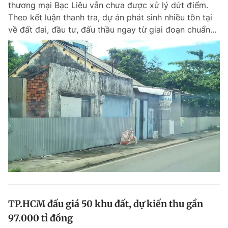
thương mại Bạc Liêu vẫn chưa được xử lý dứt điểm.
Chuyên mục khác
Theo kết luận thanh tra, dự án phát sinh nhiều tồn tại
Tin đã xem
về đất đai, đầu tư, đấu thầu ngay từ giai đoạn chuẩn...
Chào ngày mới
Tin 24h
Đăng xuất
Tin thị trường
Tin 360
Video
Magazine
Sản phẩm khác
Tiện ích
Bạn cần biết
Thông tin tòa soạn
Liên hệ quảng cáo
TP.HCM đấu giá 50 khu đất, dự kiến thu gần
97.000 tỉ đồng