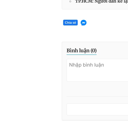
TP.HCM: Người dân kể lại
Chia sẻ
Bình luận (
0
)