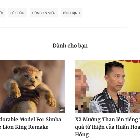
ỜI
LŨ CUỐN
CÔNG AN VIÊN
BÌNH ĐỊNH