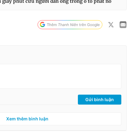
 giây phút cứu người đàn ông trong ô tô phát nổ
Gửi bình luận
Xem thêm bình luận