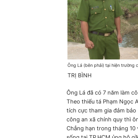
Ông Lá (bên phải) tại hiện trường
TRỊ BÌNH
Ông Lá đã có 7 năm làm côn
Theo thiếu tá Phạm Ngọc A
tích cực tham gia đảm bảo 
công an xã chính quy thì ô
Chẳng hạn trong tháng 10 
sống tại TP.HCM ủng hộ gần