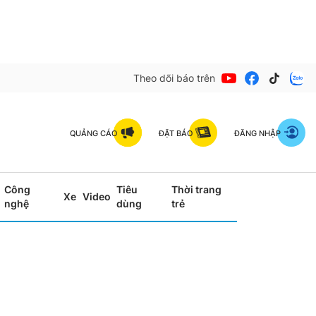
Theo dõi báo trên
QUẢNG CÁO
ĐẶT BÁO
ĐĂNG NHẬP
Công
Tiêu
Thời trang
Xe
Video
nghệ
dùng
trẻ