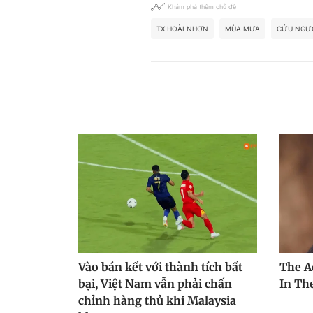
Khám phá thêm chủ đề
TX.HOÀI NHƠN
MÙA MƯA
CỨU NGƯ