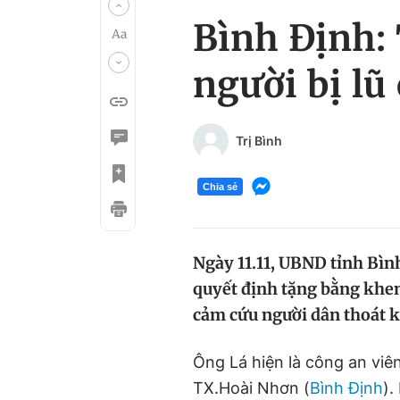
Bình Định:
người bị lũ
Trị Bình
Chia sẻ
Ngày 11.11, UBND tỉnh Bìn
quyết định tặng bằng khen
cảm cứu người dân thoát k
Ông Lá hiện là công an viê
TX.Hoài Nhơn (
Bình Định
).