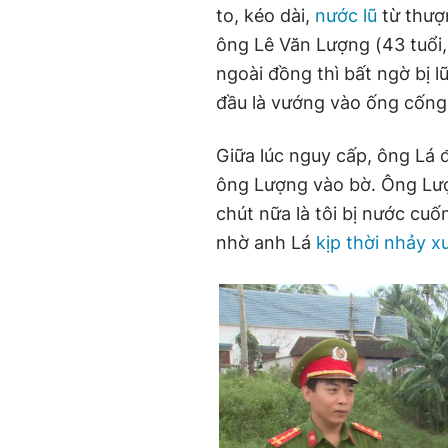
to, kéo dài,
nước lũ
từ thượ
ông Lê Văn Lượng (43 tuổi,
ngoài đồng thì bất ngờ bị l
đầu là vướng vào ống cống 
Giữa lúc nguy cấp, ông Lá 
ông Lượng vào bờ. Ông Lượn
chút nữa là tôi bị nước cuố
nhờ anh Lá
kịp thời nhảy x