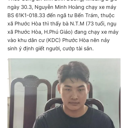
ngày 30.3, Nguyễn Minh Hoàng chạy xe máy
BS 61K1-018.33 đến ngã tư Bến Trám, thuộc
Đọc Thanh Niên trên điện thoại
xã Phước Hòa thì thấy bà N.T.M (73 tuổi, ngụ
xã Phước Hòa, H.Phú Giáo) đang chạy xe máy
vào khu dân cư (KDC) Phước Hòa nên nảy
sinh ý định giết người, cướp tài sản.
Theo dõi báo trên
Hotline
Liên hệ quảng cáo
0906 645 777
0908 780 404
Đặt báo
Quảng cáo
RSS
Tòa soạn
Chính sách bảo
Tổng biên tập: Nguyễn Ngọc Toàn
Phó tổng biên tập thường trực: Hải Thành
Phó tổng biên tập: Lâm Hiếu Dũng
Phó tổng biên tập: Trần Việt Hưng
Tổng thư ký tòa soạn: Đức Trung