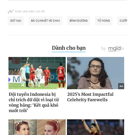
Khám phá thêm chủ đề
SÁT HẠI
BÀ CỤ NHẶT VE CHAI
BÌNH DƯƠNG
TỬ VONG
CƯỚP TÀI 