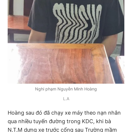
Giấy phép xuất bản số 110/GP - BTTTT cấp ngày 24.3.2020
© 2003-2026 Bản quyền thuộc về Báo Thanh Niên. Cấm sao
chép dưới mọi hình thức nếu không có sự chấp thuận bằng văn
bản. Phát triển bởi ePi Technologies, JSC.
Nghi phạm Nguyễn Minh Hoàng
L.A
Hoàng sau đó đã chạy xe máy theo nạn nhân
qua nhiều tuyến đường trong KDC, khi bà
N.T.M dựng xe trước cổng sau Trường mầm