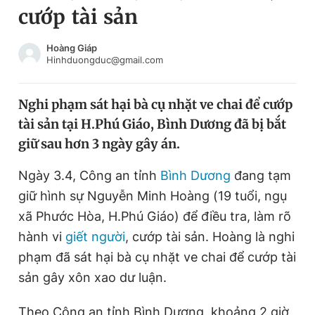
cướp tài sản
Chuyên mục khác
Tin đã xem
Chào ngày mới
Tin 24h
Hoàng Giáp
Hinhduongduc@gmail.com
Đăng xuất
Tin thị trường
Tin 360
Nghi phạm sát hại bà cụ nhặt ve chai để cướp
tài sản tại H.Phú Giáo, Bình Dương đã bị bắt
Video
Magazine
giữ sau hơn 3 ngày gây án.
Ngày 3.4, Công an tỉnh
Bình Dương
đang tạm
Sản phẩm khác
giữ hình sự Nguyễn Minh Hoàng (19 tuổi, ngụ
Tiện ích
Bạn cần biết
xã Phước Hòa, H.Phú Giáo) để điều tra, làm rõ
hành vi
giết người
, cướp tài sản. Hoàng là nghi
phạm đã sát hại bà cụ nhặt ve chai để cướp tài
Thông tin tòa soạn
Liên hệ quảng cáo
sản gây xôn xao dư luận.
Theo Công an tỉnh Bình Dương, khoảng 2 giờ