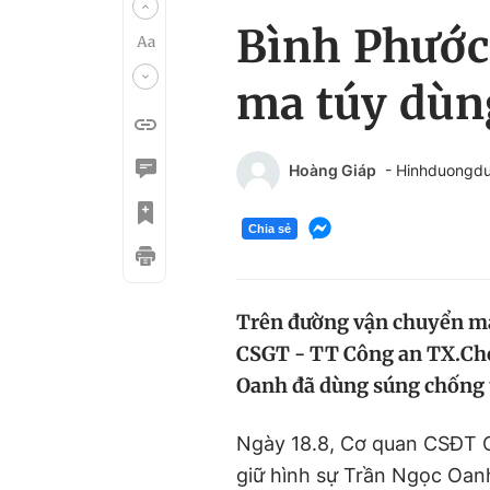
Bình Phước:
ma túy dùn
Hoàng Giáp
- Hinhduongd
Chia sẻ
Trên đường vận chuyển ma
CSGT - TT Công an TX.Ch
Oanh đã dùng súng chống 
Ngày 18.8, Cơ quan CSĐT 
giữ hình sự Trần Ngọc Oanh