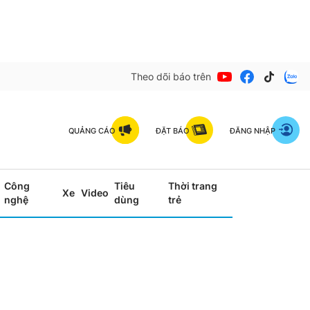
Theo dõi báo trên
QUẢNG CÁO
ĐẶT BÁO
ĐĂNG NHẬP
Công
Tiêu
Thời trang
Xe
Video
nghệ
dùng
trẻ