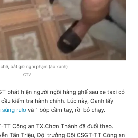
chế, bắt giữ nghi phạm (áo xanh)
CTV
GT phát hiện người ngồi hàng ghế sau xe taxi có
 cầu kiểm tra hành chính. Lúc này, Oanh lấy
 súng rulo
và 1 bóp cầm tay, rồi bỏ chạy.
GT-TT Công an TX.Chơn Thành đã đuổi theo.
uyễn Tấn Triệu, Đội trưởng Đội CSGT-TT Công an