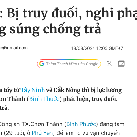
 Bị truy đuổi, nghi p
g súng chống trả
uc@gmail.com
18/08/2024 12:05 GMT+7
 túy từ
Tây Ninh
về Đắk Nông thì bị lực lượng
ơn Thành (
Bình Phước
) phát hiện, truy đuổi,
trả.
Công an TX.Chơn Thành (
Bình Phước
)
đang tạm
 (29 tuổi, ở
Phú Yên
) để làm rõ vụ vận chuyển