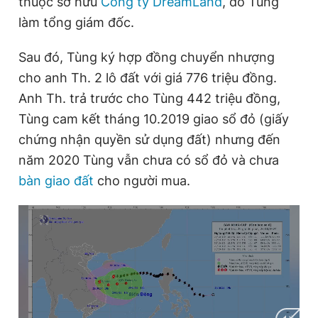
thuộc sở hữu
Công ty DreamLand
, do Tùng
làm tổng giám đốc.
Đọc Thanh Niên trên điện thoại
Sau đó, Tùng ký hợp đồng chuyển nhượng
cho anh Th. 2 lô đất với giá 776 triệu đồng.
Anh Th. trả trước cho Tùng 442 triệu đồng,
Tùng cam kết tháng 10.2019 giao sổ đỏ (giấy
Theo dõi báo trên
chứng nhận quyền sử dụng đất) nhưng đến
năm 2020 Tùng vẫn chưa có sổ đỏ và chưa
Hotline
Liên hệ quảng cáo
bàn giao đất
cho người mua.
0906 645 777
0908 780 404
Đặt báo
Quảng cáo
RSS
Tòa soạn
Chính sách bảo
Tổng biên tập: Nguyễn Ngọc Toàn
Phó tổng biên tập thường trực: Hải Thành
Phó tổng biên tập: Lâm Hiếu Dũng
Phó tổng biên tập: Trần Việt Hưng
Tổng thư ký tòa soạn: Đức Trung