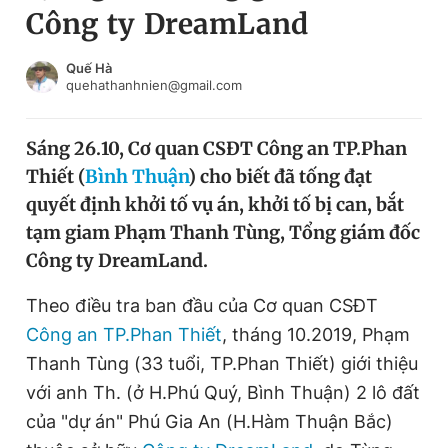
Công ty DreamLand
Chuyên mục khác
Tin đã xem
Chào ngày mới
Tin 24h
Quế Hà
quehathanhnien@gmail.com
Đăng xuất
Tin thị trường
Tin 360
Sáng 26.10, Cơ quan CSĐT Công an TP.Phan
Thiết (
Bình Thuận
) cho biết đã tống đạt
Video
Magazine
quyết định khởi tố vụ án, khởi tố bị can, bắt
tạm giam Phạm Thanh Tùng, Tổng giám đốc
Công ty DreamLand.
Sản phẩm khác
Tiện ích
Theo điều tra ban đầu của Cơ quan CSĐT
Bạn cần biết
Công an TP.Phan Thiết
, tháng 10.2019, Phạm
Thanh Tùng (33 tuổi, TP.Phan Thiết) giới thiệu
Thông tin tòa soạn
Liên hệ quảng cáo
với anh Th. (ở H.Phú Quý, Bình Thuận) 2 lô đất
của "dự án" Phú Gia An (H.Hàm Thuận Bắc)