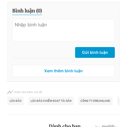
Bình luận (
0
)
Gửi bình luận
Xem thêm bình luận
Khám phá thêm chủ đề
LỪA ĐẢO
LỪA ĐẢO CHIẾM ĐOẠT TÀI SẢN
CÔNG TY DREAMLAND
BÌNH