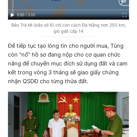
Giấy phép xuất bản số 110/GP - BTTTT cấp ngày 24.3.2020
© 2003-2026 Bản quyền thuộc về Báo Thanh Niên. Cấm sao
C
0:00
/
D
3:00
chép dưới mọi hình thức nếu không có sự chấp thuận bằng văn
bản. Phát triển bởi ePi Technologies, JSC.
u
u
Bão Trà Mi (bão số 6) chỉ còn cách Đà Nẵng hơn 250 km,
gió giật cấp 14
r
r
r
a
Để tiếp tục tạo lòng tin cho người mua, Tùng
e
t
còn "nổ" hồ sơ đang nộp cho cơ quan chức
n
i
năng để chuyển mục đích sử dụng đất và cam
t
o
kết trong vòng 3 tháng sẽ giao giấy chứng
T
n
nhận QSDĐ cho từng thửa đất.
i
m
e