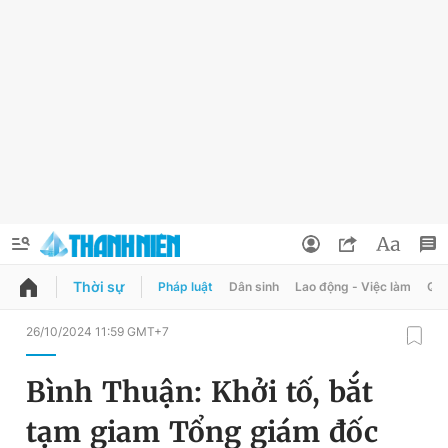
Thời sự
Pháp luật
Dân sinh
Lao động - Việc làm
Quy
QUẢNG CÁO
ĐẶT BÁO
26/10/2024 11:59 GMT+7
Thông tin tài khoản
Bình Thuận: Khởi tố, bắt
Đổi mật khẩu
Chuyên mục
tạm giam Tổng giám đốc
Tin đã lưu