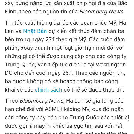
xây dựng năng lực sản xuất chip nội địa của Bắc
Kinh, theo các nguồn tin của
Bloomberg News
.
Đọc Thanh Niên trên điện thoại
Tin tức xuất hiện giữa lúc các quan chức Mỹ, Hà
Lan và
Nhật Bản
dự kiến kết thúc đàm phán ba
bên trong ngày 27.1 theo giờ Mỹ. Các cuộc đàm
phán, xoay quanh một loạt giới hạn mới đối với
những gì có thể được cung cấp cho các công ty
Theo dõi báo trên
Trung Quốc, vẫn tiếp tục diễn ra tại Washington
DC cho đến cuối ngày 26.1. Theo các nguồn tin,
Hotline
Liên hệ quảng cáo
ba nước không có kế hoạch thông báo công
0906 645 777
0908 780 404
khai về các
chính sách
có thể sẽ được thực thi.
Đặt báo
Quảng cáo
RSS
Tòa soạn
Chính sách bảo
Theo
Bloomberg News
, Hà Lan sẽ gia tăng các
Tổng biên tập: Nguyễn Ngọc Toàn
hạn chế đối với ASML Holding NV, qua đó ngăn
Phó tổng biên tập thường trực: Hải Thành
cản công ty này bán cho Trung Quốc các thiết bị
Phó tổng biên tập: Lâm Hiếu Dũng
Phó tổng biên tập: Trần Việt Hưng
được gọi là máy in khắc tia cực tím sâu vốn rất
Tổng thư ký tòa soạn: Đức Trung