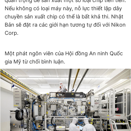
quan trọng để sản xuất một số loại chip tiên tiến.
Giấy phép xuất bản số 110/GP - BTTTT cấp ngày 24.3.2020
Nếu không có loại máy này, nỗ lực thiết lập dây
© 2003-2026 Bản quyền thuộc về Báo Thanh Niên. Cấm sao
chuyền sản xuất chip có thể là bất khả thi. Nhật
chép dưới mọi hình thức nếu không có sự chấp thuận bằng văn
bản. Phát triển bởi ePi Technologies, JSC.
Bản sẽ đặt ra các giới hạn tương tự đối với Nikon
Corp.
Một phát ngôn viên của Hội đồng An ninh Quốc
gia Mỹ từ chối bình luận.