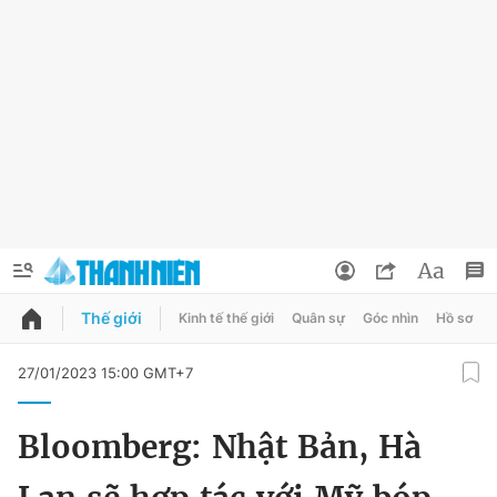
Thế giới
Kinh tế thế giới
Quân sự
Góc nhìn
Hồ sơ
QUẢNG CÁO
ĐẶT BÁO
27/01/2023 15:00 GMT+7
Thông tin tài khoản
Bloomberg: Nhật Bản, Hà
Đổi mật khẩu
Chuyên mục
Tin đã lưu