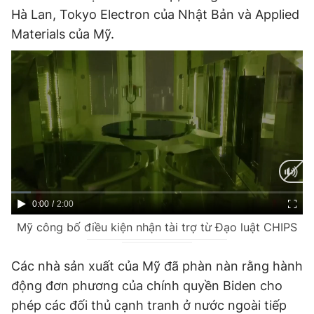
Hà Lan, Tokyo Electron của Nhật Bản và Applied
Materials của Mỹ.
C
0:00
/
D
2:00
Mỹ công bố điều kiện nhận tài trợ từ Đạo luật CHIPS
u
u
r
r
Các nhà sản xuất của Mỹ đã phàn nàn rằng hành
r
a
động đơn phương của chính quyền Biden cho
e
t
phép các đối thủ cạnh tranh ở nước ngoài tiếp
n
i