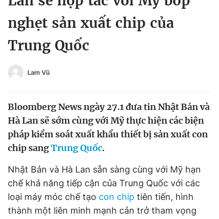
Lan sẽ hợp tác với Mỹ bóp
Chuyên mục khác
nghẹt sản xuất chip của
Tin đã xem
Chào ngày mới
Tin 24h
Trung Quốc
Đăng xuất
Tin thị trường
Tin 360
Lam Vũ
Video
Magazine
Bloomberg News ngày 27.1 đưa tin Nhật Bản và
Hà Lan sẽ sớm cùng với Mỹ thực hiện các biện
Sản phẩm khác
pháp kiểm soát xuất khẩu thiết bị sản xuất con
chip sang
Trung Quốc
.
Tiện ích
Bạn cần biết
Nhật Bản và Hà Lan sẵn sàng cùng với Mỹ hạn
Thông tin tòa soạn
Liên hệ quảng cáo
chế khả năng tiếp cận của Trung Quốc với các
loại máy móc chế tạo
con chip
tiên tiến, hình
thành một liên minh mạnh cản trở tham vọng