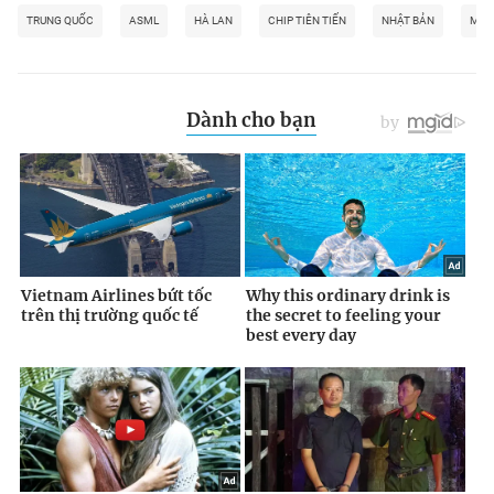
TRUNG QUỐC
ASML
HÀ LAN
CHIP TIÊN TIẾN
NHẬT BẢN
MỸ