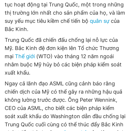
tục hoạt động tại Trung Quốc, một trong những
t
o
thị trường lớn nhất cho sản phẩm của họ, và làm
T
n
suy yếu mục tiêu kiềm chế tiến bộ
quân sự
của
i
Bắc Kinh.
m
Trung Quốc đã chiến đấu chống lại nỗ lực của
e
Mỹ. Bắc Kinh đệ đơn kiện lên Tổ chức Thương
mại
Thế giới
(WTO) vào tháng 12 năm ngoái
nhằm buộc Mỹ hủy bỏ các biện pháp kiểm soát
xuất khẩu.
Ngay cả lãnh đạo ASML cũng cảnh báo rằng
chiến dịch của Mỹ có thể gây ra những hậu quả
không lường trước được. Ông Peter Wennink,
CEO của ASML, cho biết các biện pháp kiểm
soát xuất khẩu do Washington dẫn đầu chống lại
Trung Quốc cuối cùng có thể thúc đẩy Bắc Kinh