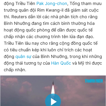
động Triều Tiên
Pak Jong-chon
, Tổng tham mưu
Giấy phép xuất bản số 110/GP - BTTTT cấp ngày 24.3.2020
© 2003-2026 Bản quyền thuộc về Báo Thanh Niên. Cấm sao
trưởng quân đội Rim Kwang-il đã giám sát cuộc
chép dưới mọi hình thức nếu không có sự chấp thuận bằng văn
thi. Reuters dẫn lời các nhà phân tích cho rằng
bản. Phát triển bởi ePi Technologies, JSC.
Bình Nhưỡng đang tìm cách bình thường hóa
hoạt động quốc phòng để dần được quốc tế
chấp nhận các chương trình tên lửa đạn đạo.
Triều Tiên lâu nay cho rằng cộng đồng quốc tế
có tiêu chuẩn kép khi luôn chỉ trích các hoạt
động
quân sự
của Bình Nhưỡng, trong khi những
động thái tương tự của
Hàn Quốc
và Mỹ thì được
chấp nhận.