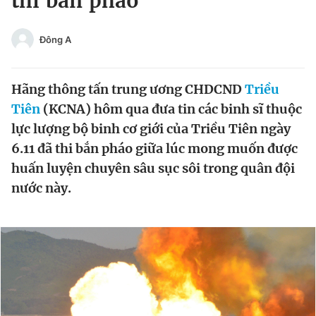
thi bắn pháo
Chuyên mục khác
Tin đã xem
Đông A
Chào ngày mới
Tin 24h
Đăng xuất
Hãng thông tấn trung ương CHDCND
Triều
Tin thị trường
Tin 360
Tiên
(KCNA) hôm qua đưa tin các binh sĩ thuộc
lực lượng bộ binh cơ giới của Triều Tiên ngày
Video
Magazine
6.11 đã thi bắn pháo giữa lúc mong muốn được
huấn luyện chuyên sâu sục sôi trong quân đội
nước này.
Sản phẩm khác
Tiện ích
Bạn cần biết
Thông tin tòa soạn
Liên hệ quảng cáo