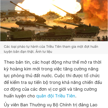
Đọc Thanh Niên trên điện thoại
Theo dõi báo trên
Các loại pháo tự hành của Triều Tiên tham gia một đợt huấn
luyện bắn đạn thật. Ảnh tư liệu
Hotline
Liên hệ quảng cáo
Theo bản tin, các hoạt động như thế mở ra thời
0906 645 777
0908 780 404
kỳ hoàng kim mới trong việc tăng cường năng
lực phòng thủ đất nước. Cuộc thi được tổ chức
Đặt báo
Quảng cáo
RSS
Tòa soạn
Chính sách bảo
để kiểm tra sự tiến bộ trong khả năng chiến đấu
Tổng biên tập: Nguyễn Ngọc Toàn
cơ động của các đơn vị cơ giới và tăng cường
Phó tổng biên tập thường trực: Hải Thành
huấn luyện cho
quân đội Triều Tiên
.
Phó tổng biên tập: Lâm Hiếu Dũng
Phó tổng biên tập: Trần Việt Hưng
Ủy viên Ban Thường vụ Bộ Chính trị đảng Lao
Tổng thư ký tòa soạn: Đức Trung