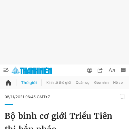
Thế giới
Kinh tế thế giới
Quân sự
Góc nhìn
Hồ sơ
QUẢNG CÁO
ĐẶT BÁO
08/11/2021 06:45 GMT+7
Thông tin tài khoản
Bộ binh cơ giới Triều Tiên
Đổi mật khẩu
Chuyên mục
Tin đã lưu