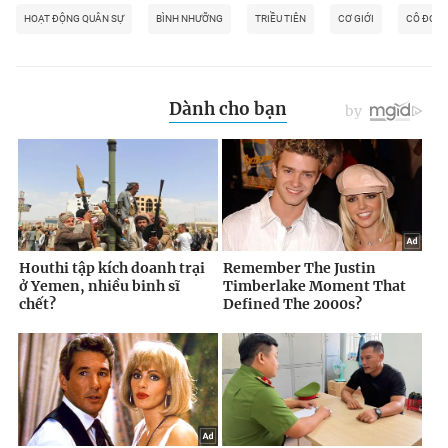
HOẠT ĐỘNG QUÂN SỰ
BÌNH NHƯỠNG
TRIỀU TIÊN
CƠ GIỚI
CÔ ĐỌN