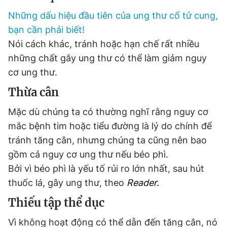
Giấy phép xuất bản số 110/GP - BTTTT cấp ngày 24.3.2020
Những dấu hiệu đầu tiên của ung thư cổ tử cung,
© 2003-2026 Bản quyền thuộc về Báo Thanh Niên. Cấm sao
chép dưới mọi hình thức nếu không có sự chấp thuận bằng văn
bạn cần phải biết!
bản. Phát triển bởi ePi Technologies, JSC.
Nói cách khác, tránh hoặc hạn chế rất nhiều
những chất gây ung thư có thể làm giảm nguy
cơ ung thư.
Thừa cân
Mặc dù chúng ta có thường nghĩ rằng nguy cơ
mắc bệnh tim hoặc tiểu đường là lý do chính để
tránh tăng cân, nhưng chúng ta cũng nên bao
gồm cả nguy cơ ung thư nếu béo phì.
Bởi vì béo phì là yếu tố rủi ro lớn nhất, sau hút
thuốc lá, gây ung thư, theo
Reader.
Thiếu tập thể dục
Vì không hoạt động có thể dẫn đến tăng cân, nó