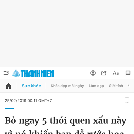
Sức khỏe
Khỏe đẹp mỗi ngày
Làm đẹp
Giới tính
Y t
QUẢNG CÁO
ĐẶT BÁO
25/02/2019 00:11 GMT+7
Thông tin tài khoản
Bỏ ngay 5 thói quen xấu này
Đổi mật khẩu
Chuyên mục
Tin đã lưu