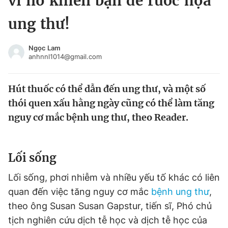
vì nó khiến bạn dễ rước họa
Chuyên mục khác
ung thư!
Tin đã xem
Chào ngày mới
Tin 24h
Ngọc Lam
Đăng xuất
anhnnl1014@gmail.com
Tin thị trường
Tin 360
Hút thuốc có thể dẫn đến ung thư, và một số
Video
Magazine
thói quen xấu hằng ngày cũng có thể làm tăng
nguy cơ mắc bệnh ung thư, theo Reader.
Sản phẩm khác
Tiện ích
Bạn cần biết
Lối sống
Lối sống, phơi nhiễm và nhiều yếu tố khác có liên
Thông tin tòa soạn
Liên hệ quảng cáo
quan đến việc tăng nguy cơ mắc
bệnh ung thư
,
theo ông Susan Susan Gapstur, tiến sĩ, Phó chủ
tịch nghiên cứu dịch tễ học và dịch tễ học của