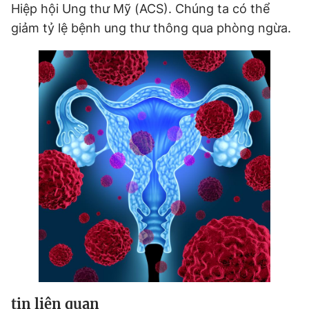
Hiệp hội Ung thư Mỹ (ACS). Chúng ta có thể
giảm tỷ lệ bệnh ung thư thông qua phòng ngừa.
Đọc Thanh Niên trên điện thoại
Theo dõi báo trên
Hotline
Liên hệ quảng cáo
0906 645 777
0908 780 404
Đặt báo
Quảng cáo
RSS
Tòa soạn
Chính sách bảo
Tổng biên tập: Nguyễn Ngọc Toàn
Phó tổng biên tập thường trực: Hải Thành
Phó tổng biên tập: Lâm Hiếu Dũng
Phó tổng biên tập: Trần Việt Hưng
Tổng thư ký tòa soạn: Đức Trung
tin liên quan