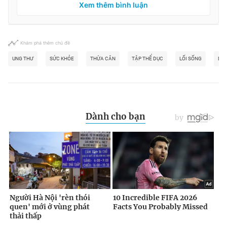
Xem thêm bình luận
Khám phá thêm chủ đề
UNG THƯ
SỨC KHỎE
THỪA CÂN
TẬP THỂ DỤC
LỐI SỐNG
DẤU