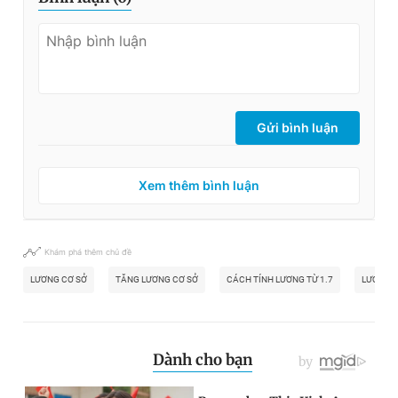
Gửi bình luận
Xem thêm bình luận
Khám phá thêm chủ đề
LƯƠNG CƠ SỞ
TĂNG LƯƠNG CƠ SỞ
CÁCH TÍNH LƯƠNG TỪ 1.7
LƯƠNG 