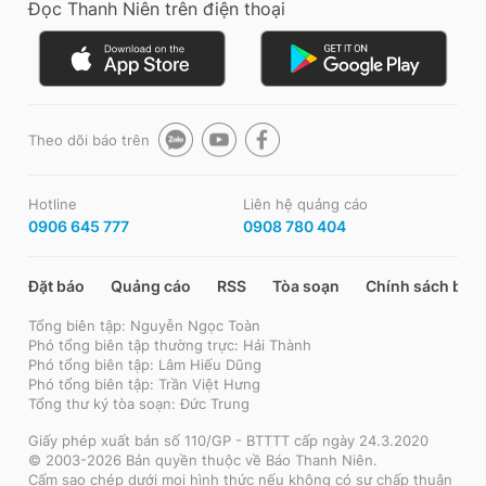
Đọc Thanh Niên trên điện thoại
Theo dõi báo trên
Hotline
Liên hệ quảng cáo
0906 645 777
0908 780 404
Đặt báo
Quảng cáo
RSS
Tòa soạn
Chính sách bảo
Tổng biên tập: Nguyễn Ngọc Toàn
Phó tổng biên tập thường trực: Hải Thành
Phó tổng biên tập: Lâm Hiếu Dũng
Phó tổng biên tập: Trần Việt Hưng
Tổng thư ký tòa soạn: Đức Trung
Giấy phép xuất bản số 110/GP - BTTTT cấp ngày 24.3.2020
© 2003-2026 Bản quyền thuộc về Báo Thanh Niên.
Cấm sao chép dưới mọi hình thức nếu không có sự chấp thuận