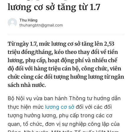
lương cơ sở tăng từ 1.7
Chuyên mục khác
Tin đã xem
Chào ngày mới
Tin 24h
Thu Hằng
thuhangbtn@gmail.com
Đăng xuất
Tin thị trường
Tin 360
Từ ngày 1.7, mức lương cơ sở tăng lên 2,53
triệu đồng/tháng, kéo theo thay đổi về tiền
Video
Magazine
lương, phụ cấp, hoạt động phí và nhiều chế
độ đối với hàng triệu cán bộ, công chức, viên
chức cùng các đối tượng hưởng lương từ ngân
Sản phẩm khác
sách nhà nước.
Tiện ích
Bạn cần biết
Bộ Nội vụ vừa ban hành Thông tư hướng dẫn
thực hiện mức
lương cơ sở
đối với các đối
Thông tin tòa soạn
Liên hệ quảng cáo
tượng hưởng lương, phụ cấp trong các cơ
quan, tổ chức, đơn vị sự nghiệp công lập của