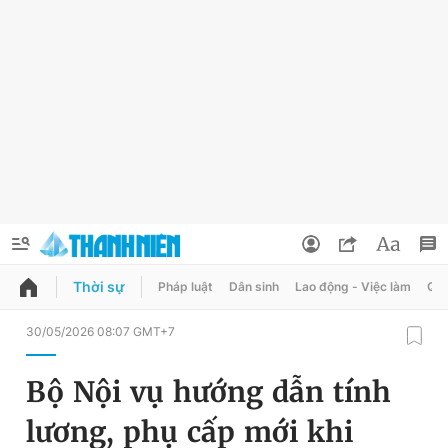
Thời sự
Pháp luật
Dân sinh
Lao động - Việc làm
Quy
QUẢNG CÁO
ĐẶT BÁO
30/05/2026 08:07 GMT+7
Thông tin tài khoản
Bộ Nội vụ hướng dẫn tính
Đổi mật khẩu
Chuyên mục
lương, phụ cấp mới khi
Tin đã lưu