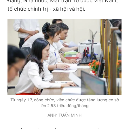
Đảng, Nhà nước, Mặt trận Tổ quốc Việt Nam,
tổ chức chính trị - xã hội và hội.
Đọc Thanh Niên trên điện thoại
Theo dõi báo trên
Hotline
Liên hệ quảng cáo
0906 645 777
0908 780 404
Đặt báo
Quảng cáo
RSS
Tòa soạn
Chính sách bảo
Từ ngày 1.7, công chức, viên chức được tăng lương cơ sở
Tổng biên tập: Nguyễn Ngọc Toàn
lên 2,53 triệu đồng/tháng
Phó tổng biên tập thường trực: Hải Thành
Phó tổng biên tập: Lâm Hiếu Dũng
ẢNH: TUẤN MINH
Phó tổng biên tập: Trần Việt Hưng
Tổng thư ký tòa soạn: Đức Trung