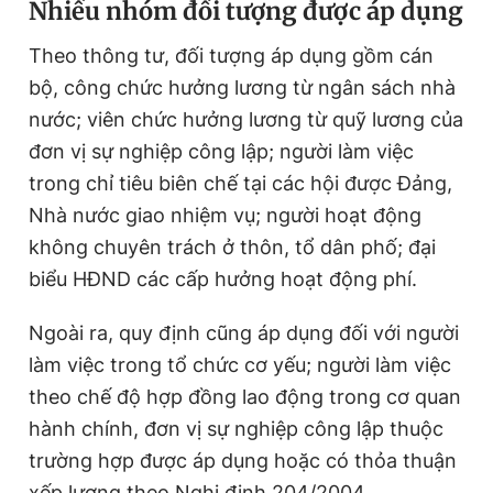
Nhiều nhóm đối tượng được áp dụng
Giấy phép xuất bản số 110/GP - BTTTT cấp ngày 24.3.2020
© 2003-2026 Bản quyền thuộc về Báo Thanh Niên. Cấm sao
Theo thông tư, đối tượng áp dụng gồm cán
chép dưới mọi hình thức nếu không có sự chấp thuận bằng văn
bản. Phát triển bởi ePi Technologies, JSC.
bộ, công chức hưởng lương từ ngân sách nhà
nước; viên chức hưởng lương từ quỹ lương của
đơn vị sự nghiệp công lập; người làm việc
trong chỉ tiêu biên chế tại các hội được Đảng,
Nhà nước giao nhiệm vụ; người hoạt động
không chuyên trách ở thôn, tổ dân phố; đại
biểu HĐND các cấp hưởng hoạt động phí.
Ngoài ra, quy định cũng áp dụng đối với người
làm việc trong tổ chức cơ yếu; người làm việc
theo chế độ hợp đồng lao động trong cơ quan
hành chính, đơn vị sự nghiệp công lập thuộc
trường hợp được áp dụng hoặc có thỏa thuận
xếp lương theo Nghị định 204/2004.