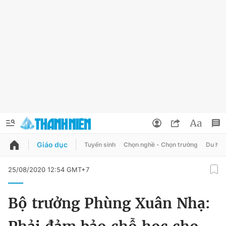
Giáo dục
Tuyển sinh
Chọn nghề - Chọn trường
Du học
QUẢNG CÁO
ĐẶT BÁO
25/08/2020 12:54 GMT+7
Thông tin tài khoản
Bộ trưởng Phùng Xuân Nhạ:
Đổi mật khẩu
Chuyên mục
Tin đã lưu