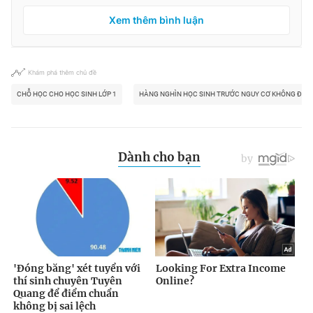
Xem thêm bình luận
Khám phá thêm chủ đề
CHỖ HỌC CHO HỌC SINH LỚP 1
HÀNG NGHÌN HỌC SINH TRƯỚC NGUY CƠ KHÔNG ĐƯỢC