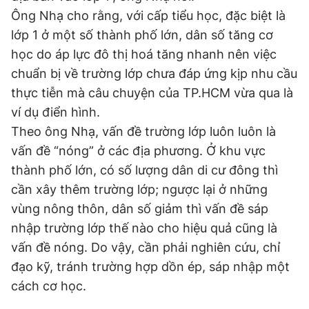
Giấy phép xuất bản số 110/GP - BTTTT cấp ngày 24.3.2020
Ông Nhạ cho rằng, với cấp tiểu học, đặc biệt là
© 2003-2026 Bản quyền thuộc về Báo Thanh Niên. Cấm sao
lớp 1 ở một số thành phố lớn, dân số tăng cơ
chép dưới mọi hình thức nếu không có sự chấp thuận bằng văn
bản. Phát triển bởi ePi Technologies, JSC.
học do áp lực đô thị hoá tăng nhanh nên việc
chuẩn bị về trường lớp chưa đáp ứng kịp nhu cầu
thực tiễn mà câu chuyện của TP.HCM vừa qua là
ví dụ điển hình.
Theo ông Nhạ, vấn đề trường lớp luôn luôn là
vấn đề “nóng” ở các địa phương. Ở khu vực
thành phố lớn, có số lượng dân di cư đông thì
cần xây thêm trường lớp; ngược lại ở những
vùng nông thôn, dân số giảm thì vấn đề sáp
nhập trường lớp thế nào cho hiệu quả cũng là
vấn đề nóng. Do vậy, cần phải nghiên cứu, chỉ
đạo kỹ, tránh trường hợp dồn ép, sáp nhập một
cách cơ học.