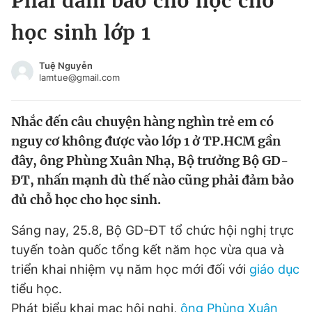
Phải đảm bảo chỗ học cho
Chuyên mục khác
học sinh lớp 1
Tin đã xem
Chào ngày mới
Tin 24h
Tuệ Nguyễn
Đăng xuất
lamtue@gmail.com
Tin thị trường
Tin 360
Nhắc đến câu chuyện hàng nghìn trẻ em có
Video
Magazine
nguy cơ không được vào lớp 1 ở TP.HCM gần
đây, ông Phùng Xuân Nhạ, Bộ trưởng Bộ GD-
ĐT, nhấn mạnh dù thế nào cũng phải đảm bảo
Sản phẩm khác
đủ chỗ học cho học sinh.
Tiện ích
Bạn cần biết
Sáng nay, 25.8, Bộ GD-ĐT tổ chức hội nghị trực
tuyến toàn quốc tổng kết năm học vừa qua và
Thông tin tòa soạn
Liên hệ quảng cáo
triển khai nhiệm vụ năm học mới đối với
giáo dục
tiểu học.
Phát biểu khai mạc hội nghị,
ông Phùng Xuân