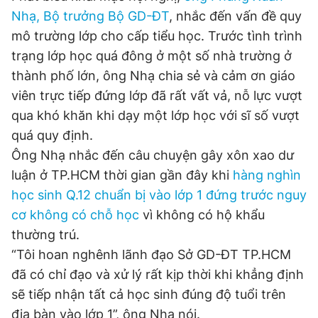
Nhạ, Bộ trưởng Bộ GD-ĐT
, nhắc đến vấn đề quy
mô trường lớp cho cấp tiểu học. Trước tình trình
Đọc Thanh Niên trên điện thoại
trạng lớp học quá đông ở một số nhà trường ở
thành phố lớn, ông Nhạ chia sẻ và cảm ơn giáo
viên trực tiếp đứng lớp đã rất vất vả, nỗ lực vượt
qua khó khăn khi dạy một lớp học với sĩ số vượt
quá quy định.
Theo dõi báo trên
Ông Nhạ nhắc đến câu chuyện gây xôn xao dư
luận ở TP.HCM thời gian gần đây khi
hàng nghìn
Hotline
Liên hệ quảng cáo
0906 645 777
0908 780 404
học sinh Q.12 chuẩn bị vào lớp 1 đứng trước nguy
cơ không có chỗ học
vì không có hộ khẩu
Đặt báo
Quảng cáo
RSS
Tòa soạn
Chính sách bảo
thường trú.
“Tôi hoan nghênh lãnh đạo Sở GD-ĐT TP.HCM
Tổng biên tập: Nguyễn Ngọc Toàn
Phó tổng biên tập thường trực: Hải Thành
đã có chỉ đạo và xử lý rất kịp thời khi khẳng định
Phó tổng biên tập: Lâm Hiếu Dũng
sẽ tiếp nhận tất cả học sinh đúng độ tuổi trên
Phó tổng biên tập: Trần Việt Hưng
Tổng thư ký tòa soạn: Đức Trung
địa bàn vào lớp 1”, ông Nhạ nói.