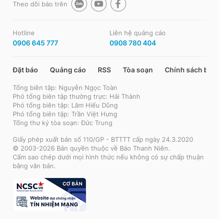
Theo dõi báo trên
Hotline
Liên hệ quảng cáo
0906 645 777
0908 780 404
Đặt báo
Quảng cáo
RSS
Tòa soạn
Chính sách bảo
Tổng biên tập: Nguyễn Ngọc Toàn
Phó tổng biên tập thường trực: Hải Thành
Phó tổng biên tập: Lâm Hiếu Dũng
Phó tổng biên tập: Trần Việt Hưng
Tổng thư ký tòa soạn: Đức Trung
Giấy phép xuất bản số 110/GP - BTTTT cấp ngày 24.3.2020
© 2003-2026 Bản quyền thuộc về Báo Thanh Niên.
Cấm sao chép dưới mọi hình thức nếu không có sự chấp thuận
bằng văn bản.