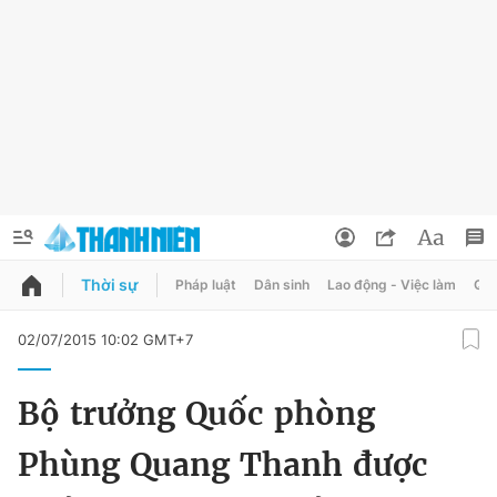
Thời sự
Pháp luật
Dân sinh
Lao động - Việc làm
Quy
QUẢNG CÁO
ĐẶT BÁO
02/07/2015 10:02 GMT+7
Thông tin tài khoản
Bộ trưởng Quốc phòng
Đổi mật khẩu
Chuyên mục
Phùng Quang Thanh được
Tin đã lưu
Chuyên mục khác