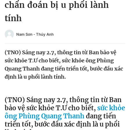
chẩn đoán bị u phổi lành
Tin đã xem
Chào ngày mới
Tin 24h
tính
Đăng xuất
Tin thị trường
Tin 360
Nam Sơn - Thúy Anh
Video
Magazine
(TNO) Sáng nay 2.7, thông tin từ Ban bảo vệ
sức khỏe T.Ư cho biết, sức khỏe ông Phùng
Quang Thanh đang tiến triển tốt, bước đầu xác
Sản phẩm khác
định là u phổi lành tính.
Tiện ích
Bạn cần biết
Thông tin tòa soạn
Liên hệ quảng cáo
(TNO) Sáng nay 2.7, thông tin từ Ban
bảo vệ sức khỏe T.Ư cho biết,
sức khỏe
ông Phùng Quang Thanh
đang tiến
triển tốt, bước đầu xác định là u phổi