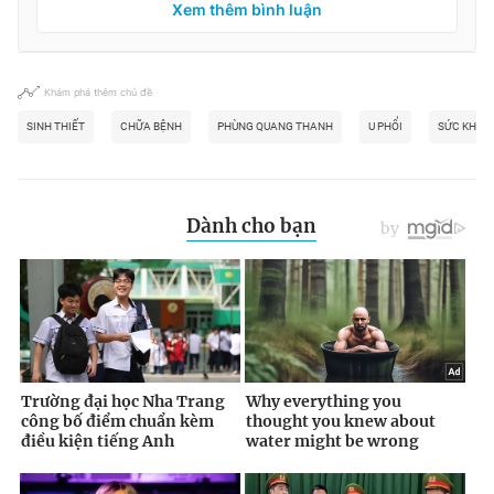
Xem thêm bình luận
Khám phá thêm chủ đề
SINH THIẾT
CHỮA BỆNH
PHÙNG QUANG THANH
U PHỔI
SỨC KHỎE