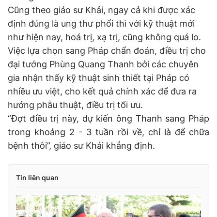
© 2003-2026 Bản quyền thuộc về Báo Thanh Niên. Cấm sao
Cũng theo giáo sư Khải, ngay cả khi được xác
chép dưới mọi hình thức nếu không có sự chấp thuận bằng văn
bản. Phát triển bởi ePi Technologies, JSC.
định đúng là ung thư phổi thì với kỹ thuật mới
như hiện nay, hoá trị, xạ trị, cũng không quá lo.
Việc lựa chọn sang Pháp chẩn đoán, điều trị cho
đại tướng Phùng Quang Thanh bởi các chuyên
gia nhận thấy kỹ thuật sinh thiết tại Pháp có
nhiều ưu việt, cho kết quả chính xác để đưa ra
hướng phẫu thuật, điều trị tối ưu.
“Đợt điều trị này, dự kiến ông Thanh sang Pháp
trong khoảng 2 - 3 tuần rồi về, chỉ là để chữa
bệnh thôi”, giáo sư Khải khẳng định.
Tin liên quan