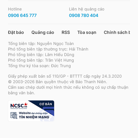
Hotline
Liên hệ quảng cáo
0906 645 777
0908 780 404
Đặt báo
Quảng cáo
RSS
Tòa soạn
Chính sách bảo
Tổng biên tập: Nguyễn Ngọc Toàn
Phó tổng biên tập thường trực: Hải Thành
Phó tổng biên tập: Lâm Hiếu Dũng
Phó tổng biên tập: Trần Việt Hưng
Tổng thư ký tòa soạn: Đức Trung
Giấy phép xuất bản số 110/GP - BTTTT cấp ngày 24.3.2020
© 2003-2026 Bản quyền thuộc về Báo Thanh Niên.
Cấm sao chép dưới mọi hình thức nếu không có sự chấp thuận
bằng văn bản.