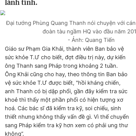
lành tính.
Đọc Thanh Niên trên điện thoại
Đại tướng Phùng Quang Thanh nói chuyện với cán 
đoàn tàu ngầm HQ vào đầu năm 20
- Ảnh: Quang Tiến
Giáo sư Phạm Gia Khải, thành viên Ban bảo vệ
Theo dõi báo trên
sức khỏe T.Ư cho biết, đợt điều trị này, dự kiến
ông Thanh sang Pháp trong khoảng 2 tuần.
Hotline
Liên hệ quảng cáo
0906 645 777
0908 780 404
Ông Khải cũng cho hay, theo thông tin Ban bảo
vệ sức khỏe T.Ư được biết, "hồi kháng chiến,
Đặt báo
Quảng cáo
RSS
Tòa soạn
Chính sách bảo
anh Thanh có bị dập phổi, gần đây kiểm tra sức
khoẻ thì thấy một phần phổi có hiện tượng xơ
Tổng biên tập: Nguyễn Ngọc Toàn
Phó tổng biên tập thường trực: Hải Thành
hoá. Các bác sĩ đã kiểm tra kỹ, soi chiếu, sinh
Phó tổng biên tập: Lâm Hiếu Dũng
thiết nhưng không thấy vấn đề gì. Vì thế chuyển
Phó tổng biên tập: Trần Việt Hưng
Tổng thư ký tòa soạn: Đức Trung
sang Pháp kiểm tra kỹ hơn xem có phải ung thư
Giấy phép xuất bản số 110/GP - BTTTT cấp ngày 24.3.2020
không”.