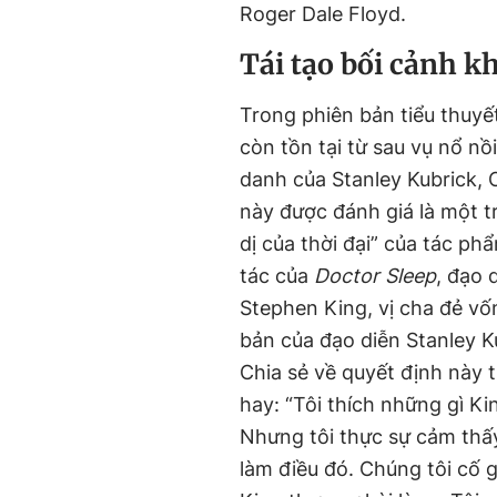
Roger Dale Floyd.
Tái tạo bối cảnh k
Trong phiên bản tiểu thuyế
còn tồn tại từ sau vụ nổ nồ
danh của Stanley Kubrick, 
này được đánh giá là một t
dị của thời đại” của tác p
tác của
Doctor Sleep
, đạo 
Stephen King, vị cha đẻ v
bản của đạo diễn Stanley K
Chia sẻ về quyết định này 
hay: “Tôi thích những gì Kin
Nhưng tôi thực sự cảm thấy
làm điều đó. Chúng tôi cố 