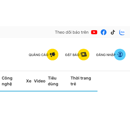
Theo dõi báo trên
QUẢNG CÁO
ĐẶT BÁO
ĐĂNG NHẬP
Công
Tiêu
Thời trang
Xe
Video
nghệ
dùng
trẻ