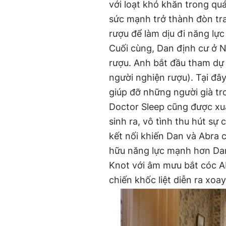
với loạt khó khăn trong qu
sức mạnh trở thành đòn tr
rượu để làm dịu đi năng lực
Cuối cùng, Dan định cư ở 
rượu. Anh bắt đầu tham dự
người nghiện rượu). Tại đâ
giúp đỡ những người già tro
Doctor Sleep cũng được xuấ
sinh ra, vô tình thu hút s
kết nối khiến Dan và Abra c
hữu năng lực mạnh hơn Da
Knot với âm mưu bắt cóc A
chiến khốc liệt diễn ra xo