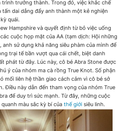
á trình trưởng thành. Trong đó, việc khắc chế
a tấn dai dẳng đẩy anh thành một kẻ nghiện
 kỳ quái.
New Hampshire và quyết định từ bỏ việc uống
 các cuộc họp mặt của AA (tạm dịch: Hội những
y, anh sử dụng khả năng siêu phàm của mình để
ng trại tế bần vượt qua cái chết, biệt danh
t phát từ đây. Lúc này, cô bé Abra Stone được
ự chú ý của nhóm ma cà rồng True Knot. Số phận
ó mối liên hệ thần giao cách cảm vì cô bé sở
n. Điều này dẫn đến tham vọng của nhóm True
bra để duy trì sức mạnh. Từ đây, những cuộc
ay quanh màu sắc kỳ bí của
thế giới
siêu linh.