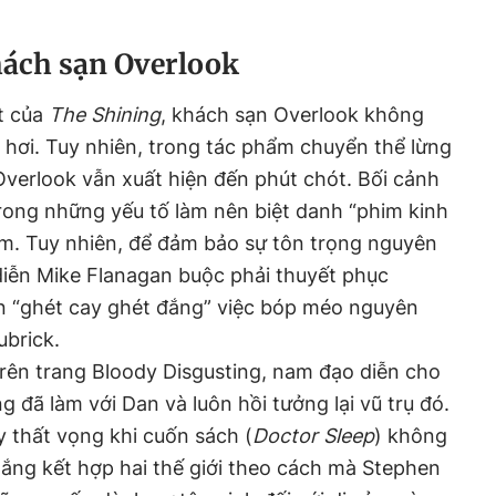
hách sạn Overlook
t của
The Shining
, khách sạn Overlook không
i hơi. Tuy nhiên, trong tác phẩm chuyển thể lừng
Overlook vẫn xuất hiện đến phút chót. Bối cảnh
rong những yếu tố làm nên biệt danh “phim kinh
hẩm. Tuy nhiên, để đảm bảo sự tôn trọng nguyên
diễn Mike Flanagan buộc phải thuyết phục
ốn “ghét cay ghét đắng” việc bóp méo nguyên
ubrick.
trên trang Bloody Disgusting, nam đạo diễn cho
g đã làm với Dan và luôn hồi tưởng lại vũ trụ đó.
 thất vọng khi cuốn sách (
Doctor Sleep
) không
gắng kết hợp hai thế giới theo cách mà Stephen