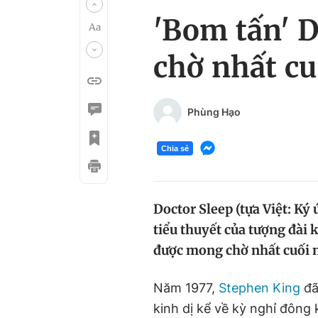
'Bom tấn' 
chờ nhất c
Phùng Hạo
Chia sẻ
Doctor Sleep (tựa Việt: Ký
tiểu thuyết của tượng đài 
được mong chờ nhất cuối 
Năm 1977,
Stephen King
đã
kinh dị kể về kỳ nghỉ đông