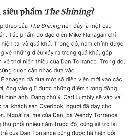
au siêu phẩm
The Shining
?
ếp theo của
The Shining
nên đây là một câu
bản. Tác phẩm do đạo diễn Mike Flanagan chỉ
 hiện tại và quá khứ. Trong đó, nam chính được
ng về những điều xảy ra trong quá khứ, góp
h về thời niên thiếu của Dan Torrance. Trong đó,
 cũng được cân nhắc đưa vào.
 Flanagan đã đưa một số diễn viên mới vào các
hời, ông vẫn giữ được những điểm tương đồng
t hình ảnh. Đáng chú ý, Carl Lumbly sẽ vào vai
p tại khách sạn Overlook, người đã dạy cho
iên. Ngoài ra, mẹ của Dan, bà Wendy Torrance
g thư phổi nhiều năm trước đó, cũng sẽ trở lại
 trẻ của Dan Torrance cũng được tái hiện bởi