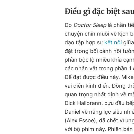
Điều gì đặc biệt s
Do
Doctor Sleep
là phần ti
chuyện chín muồi về kịch 
đạo tập hợp sự
kết nối
giữa
đặt trong bối cảnh hồi tưở
phần bộc lộ nhiều khía cạn
các nhân vật trong phần 1
Để đạt được điều này, Mike
vai diễn kinh điển. Đồng t
quan trọng nhất định về mặ
Dick Hallorann, cựu đầu bế
Daniel về năng lực siêu nh
(Alex Essoe), đã chết vì un
với bộ phim này. Phiên bản