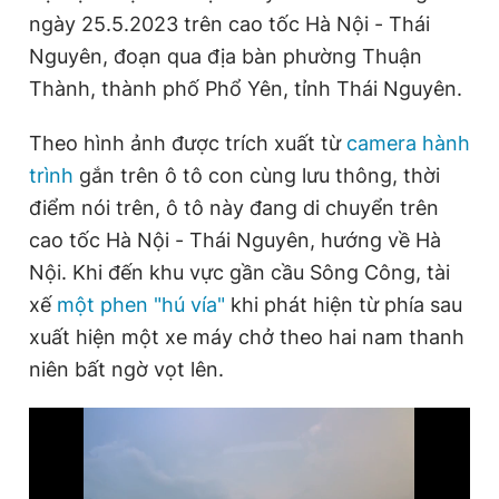
ngày 25.5.2023 trên cao tốc Hà Nội - Thái
Nguyên, đoạn qua địa bàn phường Thuận
Đọc Thanh Niên trên điện thoại
Thành, thành phố Phổ Yên, tỉnh Thái Nguyên.
Theo hình ảnh được trích xuất từ
camera hành
trình
gắn trên ô tô con cùng lưu thông, thời
điểm nói trên, ô tô này đang di chuyển trên
Theo dõi báo trên
cao tốc Hà Nội - Thái Nguyên, hướng về Hà
Nội. Khi đến khu vực gần cầu Sông Công, tài
Hotline
Liên hệ quảng cáo
0906 645 777
0908 780 404
xế
một phen "hú vía"
khi phát hiện từ phía sau
xuất hiện một xe máy chở theo hai nam thanh
Đặt báo
Quảng cáo
RSS
Tòa soạn
Chính sách bảo
niên bất ngờ vọt lên.
Tổng biên tập: Nguyễn Ngọc Toàn
Phó tổng biên tập thường trực: Hải Thành
Phó tổng biên tập: Lâm Hiếu Dũng
Phó tổng biên tập: Trần Việt Hưng
Tổng thư ký tòa soạn: Đức Trung