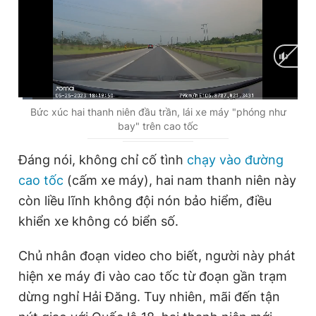
Giấy phép xuất bản số 110/GP - BTTTT cấp ngày 24.3.2020
© 2003-2026 Bản quyền thuộc về Báo Thanh Niên. Cấm sao
chép dưới mọi hình thức nếu không có sự chấp thuận bằng văn
bản. Phát triển bởi ePi Technologies, JSC.
C
0:01
/
D
1:00
Bức xúc hai thanh niên đầu trần, lái xe máy "phóng như
bay" trên cao tốc
u
u
r
r
Đáng nói, không chỉ cố tình
chạy vào đường
r
a
cao tốc
(cấm xe máy), hai nam thanh niên này
e
t
còn liều lĩnh không đội nón bảo hiểm, điều
n
i
khiển xe không có biển số.
t
o
Chủ nhân đoạn video cho biết, người này phát
T
n
hiện xe máy đi vào cao tốc từ đoạn gần trạm
i
dừng nghỉ Hải Đăng. Tuy nhiên, mãi đến tận
m