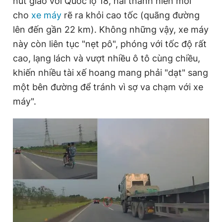
nút giao với Quốc lộ 18, hai thanh niên mới
e
cho
xe máy
rẽ ra khỏi cao tốc (quãng đường
lên đến gần 22 km). Không những vậy, xe máy
này còn liên tục "nẹt pô", phóng với tốc độ rất
cao, lạng lách và vượt nhiều ô tô cùng chiều,
khiến nhiều tài xế hoang mang phải "dạt" sang
một bên đường để tránh vì sợ va chạm với xe
máy".