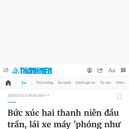
Xe
Thị trường
Xe xanh
Đánh giá xe
Tư vấn
Video
QUẢNG CÁO
ĐẶT BÁO
28/05/2023 16:58 GMT+7
Thông tin tài khoản
Bức xúc hai thanh niên đầu
Đổi mật khẩu
Chuyên mục
trần, lái xe máy 'phóng như
Tin đã lưu