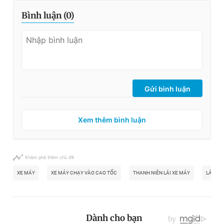
Bình luận (
0
)
Gửi bình luận
Xem thêm bình luận
Khám phá thêm chủ đề
XE MÁY
XE MÁY CHẠY VÀO CAO TỐC
THANH NIÊN LÁI XE MÁY
LÁI XE