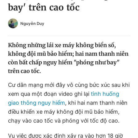
bay' trên cao tốc
Chuyên mục khác
Tin đã xem
Chào ngày mới
Tin 24h
Nguyễn Duy
Đăng xuất
Tin thị trường
Tin 360
Không những lái xe máy không biển số,
không đội mũ bảo hiểm; hai nam thanh niên
Video
Magazine
còn bất chấp nguy hiểm "phóng như bay"
trên cao tốc.
Sản phẩm khác
Cư dân mạng mới đây vô cùng bức xúc sau khi
xem qua một đoạn video ghi lại
tình huống
Tiện ích
Bạn cần biết
giao thông nguy hiểm
, khi hai nam thanh niên
điều khiển xe máy không đội mũ bảo hiểm,
Thông tin tòa soạn
Liên hệ quảng cáo
chạy vào cao tốc và phóng với tốc độ cao.
Vụ việc được xác định xảy ra vào hơn 18 giờ