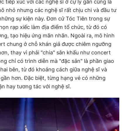
ợc tiếp xúc với các nghệ sĩ ở cự ly gần cũng là
mô nhỏ nhưng các nghệ sĩ rất chịu chi và đầu tư
 những sự kiện này. Đơn cử Tóc Tiên trong sự
họn rạp xiếc làm địa điểm tổ chức, từ đó có
ng, tạo hiệu ứng mãn nhãn. Ngoài ra, mô hình
ert chung ở chỗ khán giả được chiêm ngưỡng
hơn, thay vì phải "chia" sân khấu như concert
ng chỉ có trình diễn mà "đặc sản" là phần giao
a hai bên, từ đó khoảng cách giữa nghệ sĩ và
 gần hơn. Đặc biệt, từng hạng vé có những
cận hay tương tác với nghệ sĩ.