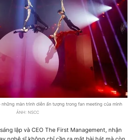
 những màn trình diễn ấn tượng trong fan meeting của mình
ẢNH: NSCC
sáng lập và CEO The First Management, nhận
nay nghệ sĩ không chỉ cần ra mắt bài hát mà còn