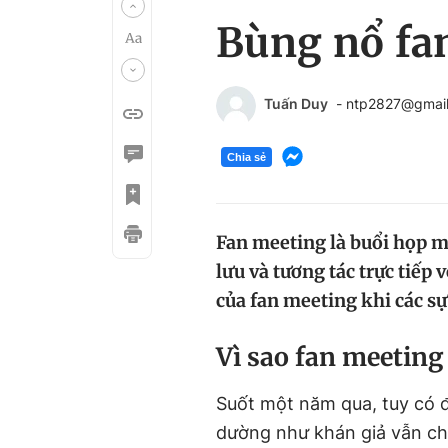
Bùng nổ fa
Tuấn Duy
- ntp2827@gmai
Chia sẻ
Fan meeting là buổi họp m
lưu và tương tác trực tiếp 
của fan meeting khi các sự
V
ì sao fan meeting
Suốt một năm qua, tuy có 
dường như khán giả vẫn ch