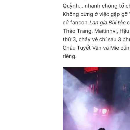
Quỳnh… nhanh chóng tổ ch
Không dừng ở việc gặp gỡ "
cử fancon
Lan gia Bùi tộc
c
Thảo Trang, Maitinhvi, Hậ
thứ 3, cháy vé chỉ sau 3 p
Châu Tuyết Vân và Mie cũn
riêng.