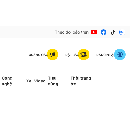
Theo dõi báo trên
QUẢNG CÁO
ĐẶT BÁO
ĐĂNG NHẬP
Công
Tiêu
Thời trang
Xe
Video
nghệ
dùng
trẻ