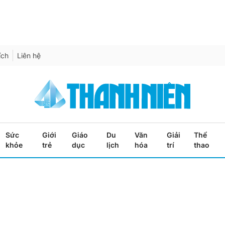
ích
Liên hệ
Sức
Giới
Giáo
Du
Văn
Giải
Thể
khỏe
trẻ
dục
lịch
hóa
trí
thao