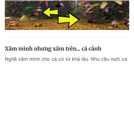
Xăm mình nhưng xăm trên... cá cảnh
Nghề xăm mình cho cá có từ khá lâu. Nhu cầu nuôi cá
được xăm họa tiết lạ ngày càng nhiều nên những
người thợ như anh Huỳnh Chí Cường không khi nào
ngơi tay vì các đơn hàng 'làm đẹp' cá.