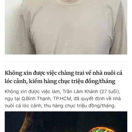
Đọc Thanh Niên trên điện thoại
Theo dõi báo trên
Không xin được việc chàng trai về nhà nuôi cá
Hotline
Liên hệ quảng cáo
0906 645 777
0908 780 404
lóc cảnh, kiếm hàng chục triệu đồng/tháng
Không xin được việc làm, Trần Lâm Khánh (27 tuổi),
Đặt báo
Quảng cáo
RSS
Tòa soạn
Chính sách bảo m
ngụ tại Q.Bình Thạnh, TP.HCM, đã quyết định về nhà
nuôi cá lóc cảnh, thu hàng chục triệu đồng/tháng.
Tổng biên tập: Nguyễn Ngọc Toàn
Phó tổng biên tập thường trực: Hải Thành
Phó tổng biên tập: Lâm Hiếu Dũng
Phó tổng biên tập: Trần Việt Hưng
Tổng thư ký tòa soạn: Đức Trung