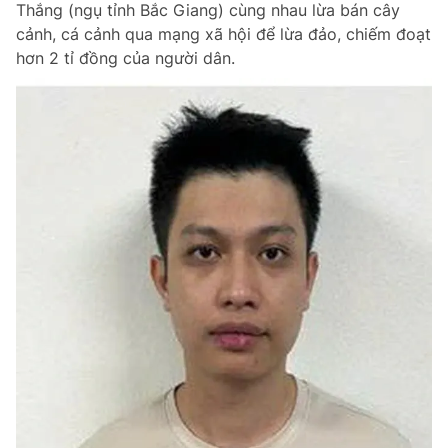
Thắng (ngụ tỉnh Bắc Giang) cùng nhau lừa bán cây
Chuyên mục khác
cảnh, cá cảnh qua mạng xã hội để lừa đảo, chiếm đoạt
Tin đã xem
hơn 2 tỉ đồng của người dân.
Chào ngày mới
Tin 24h
Đăng xuất
Tin thị trường
Tin 360
Video
Magazine
Sản phẩm khác
Tiện ích
Bạn cần biết
Thông tin tòa soạn
Liên hệ quảng cáo