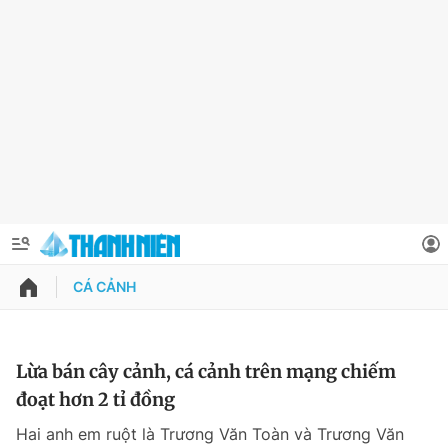
CÁ CẢNH
QUẢNG CÁO
ĐẶT BÁO
Thông tin tài khoản
Lừa bán cây cảnh, cá cảnh trên mạng chiếm
đoạt hơn 2 tỉ đồng
Đổi mật khẩu
Chuyên mục
Hai anh em ruột là Trương Văn Toàn và Trương Văn
Tin đã lưu