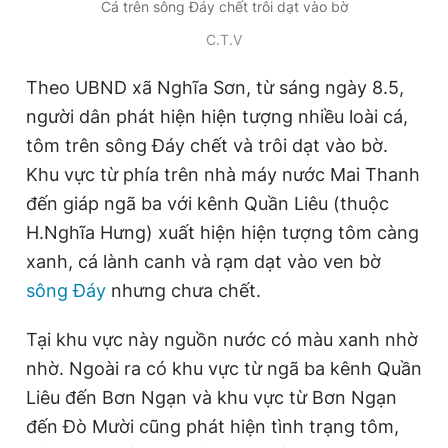
Cá trên sông Đáy chết trôi dạt vào bờ
Giấy phép xuất bản số 110/GP - BTTTT cấp ngày 24.3.2020
© 2003-2026 Bản quyền thuộc về Báo Thanh Niên. Cấm sao
C.T.V
chép dưới mọi hình thức nếu không có sự chấp thuận bằng văn
bản. Phát triển bởi ePi Technologies, JSC.
Theo UBND xã Nghĩa Sơn, từ sáng ngày 8.5,
người dân phát hiện hiện tượng nhiều loài cá,
tôm trên sông Đáy chết và trôi dạt vào bờ.
Khu vực từ phía trên nhà máy nước Mai Thanh
đến giáp ngã ba với kênh Quần Liêu (thuộc
H.Nghĩa Hưng) xuất hiện hiện tượng tôm càng
xanh, cá lành canh và rạm dạt vào ven bờ
sông Đáy
nhưng chưa chết.
Tại khu vực này nguồn nước có màu xanh nhờ
nhờ. Ngoài ra có khu vực từ ngã ba kênh Quần
Liêu đến Bơn Ngạn và khu vực từ Bơn Ngạn
đến Đò Mười cũng phát hiện tình trạng tôm,