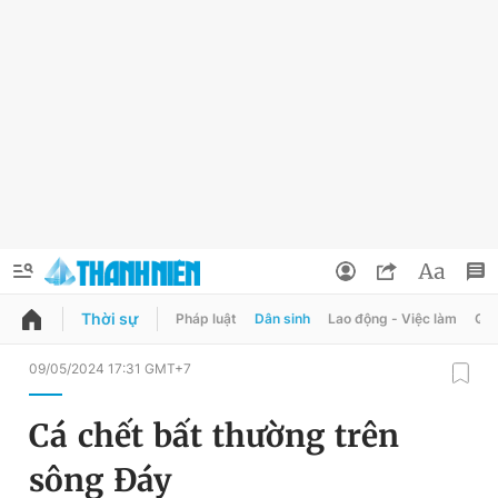
Thời sự
Pháp luật
Dân sinh
Lao động - Việc làm
Quy
QUẢNG CÁO
ĐẶT BÁO
09/05/2024 17:31 GMT+7
Thông tin tài khoản
Cá chết bất thường trên
Đổi mật khẩu
Chuyên mục
sông Đáy
Tin đã lưu