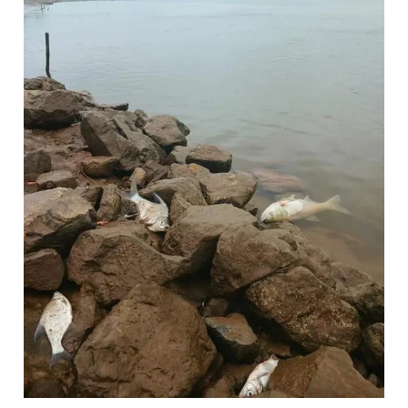
Đọc Thanh Niên trên điện thoại
Theo dõi báo trên
Hotline
Liên hệ quảng cáo
0906 645 777
0908 780 404
Đặt báo
Quảng cáo
RSS
Tòa soạn
Chính sách bảo
Tổng biên tập: Nguyễn Ngọc Toàn
Phó tổng biên tập thường trực: Hải Thành
Phó tổng biên tập: Lâm Hiếu Dũng
Phó tổng biên tập: Trần Việt Hưng
Tổng thư ký tòa soạn: Đức Trung