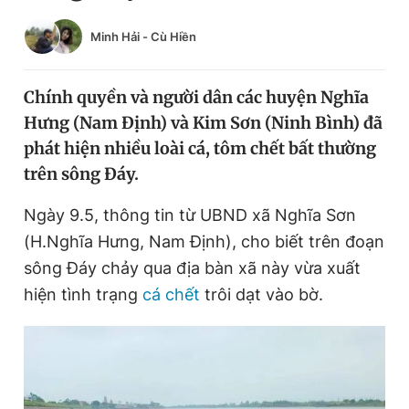
Chuyên mục khác
Minh Hải
-
Cù Hiền
Tin đã xem
Chào ngày mới
Tin 24h
Đăng xuất
Chính quyền và người dân các huyện Nghĩa
Tin thị trường
Tin 360
Hưng (Nam Định) và Kim Sơn (Ninh Bình) đã
phát hiện nhiều loài cá, tôm chết bất thường
trên sông Đáy.
Video
Magazine
Ngày 9.5, thông tin từ UBND xã Nghĩa Sơn
(H.Nghĩa Hưng, Nam Định), cho biết trên đoạn
Sản phẩm khác
sông Đáy chảy qua địa bàn xã này vừa xuất
Tiện ích
Bạn cần biết
hiện tình trạng
cá chết
trôi dạt vào bờ.
Thông tin tòa soạn
Liên hệ quảng cáo