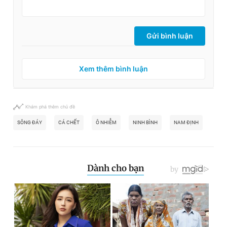
Gửi bình luận
Xem thêm bình luận
Khám phá thêm chủ đề
SÔNG ĐÁY
CÁ CHẾT
Ô NHIỄM
NINH BÌNH
NAM ĐỊNH