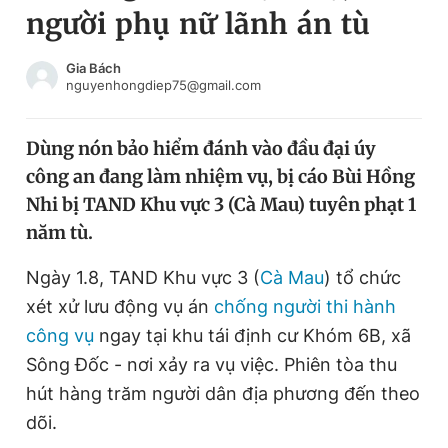
người phụ nữ lãnh án tù
Chuyên mục khác
Tin đã xem
Chào ngày mới
Tin 24h
Gia Bách
nguyenhongdiep75@gmail.com
Đăng xuất
Tin thị trường
Tin 360
Dùng nón bảo hiểm đánh vào đầu đại úy
công an đang làm nhiệm vụ, bị cáo Bùi Hồng
Video
Magazine
Nhi bị TAND Khu vực 3 (Cà Mau) tuyên phạt 1
năm tù.
Sản phẩm khác
Ngày 1.8, TAND Khu vực 3 (
Cà Mau
) tổ chức
Tiện ích
Bạn cần biết
xét xử lưu động vụ án
chống người thi hành
công vụ
ngay tại khu tái định cư Khóm 6B, xã
Sông Đốc - nơi xảy ra vụ việc. Phiên tòa thu
Thông tin tòa soạn
Liên hệ quảng cáo
hút hàng trăm người dân địa phương đến theo
dõi.