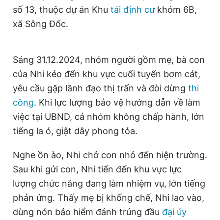
số 13, thuộc dự án Khu
tái định cư
khóm 6B,
Giấy phép xuất bản số 110/GP - BTTTT cấp ngày 24.3.2020
© 2003-2026 Bản quyền thuộc về Báo Thanh Niên. Cấm sao
xã Sông Đốc.
chép dưới mọi hình thức nếu không có sự chấp thuận bằng văn
bản. Phát triển bởi ePi Technologies, JSC.
Sáng 31.12.2024, nhóm người gồm mẹ, bà con
của Nhi kéo đến khu vực cuối tuyến bơm cát,
yêu cầu gặp lãnh đạo thị trấn và đòi dừng
thi
công
. Khi lực lượng bảo vệ hướng dẫn về làm
việc tại UBND, cả nhóm không chấp hành, lớn
tiếng la ó, giật dây phong tỏa.
Nghe ồn ào, Nhi chở con nhỏ đến hiện trường.
Sau khi gửi con, Nhi tiến đến khu vực lực
lượng chức năng đang làm nhiệm vụ, lớn tiếng
phản ứng. Thấy mẹ bị khống chế, Nhi lao vào,
dùng nón bảo hiểm đánh trúng đầu
đại úy