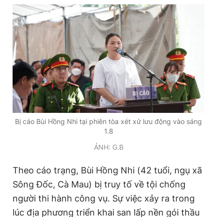
Đọc Thanh Niên trên điện thoại
Theo dõi báo trên
Hotline
Liên hệ quảng cáo
Bị cáo Bùi Hồng Nhi tại phiên tòa xét xử lưu động vào sáng
0906 645 777
0908 780 404
1.8
ẢNH: G.B
Đặt báo
Quảng cáo
RSS
Tòa soạn
Chính sách bảo
Theo cáo trạng, Bùi Hồng Nhi (42 tuổi, ngụ xã
Tổng biên tập: Nguyễn Ngọc Toàn
Sông Đốc, Cà Mau) bị truy tố về tội chống
Phó tổng biên tập thường trực: Hải Thành
Phó tổng biên tập: Lâm Hiếu Dũng
người thi hành công vụ. Sự việc xảy ra trong
Phó tổng biên tập: Trần Việt Hưng
Tổng thư ký tòa soạn: Đức Trung
lúc địa phương triển khai san lấp nền gói thầu