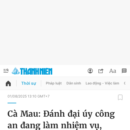
Thời sự
Pháp luật
Dân sinh
Lao động - Việc làm
Quy
QUẢNG CÁO
ĐẶT BÁO
01/08/2025 13:10 GMT+7
Thông tin tài khoản
Cà Mau: Đánh đại úy công
Đổi mật khẩu
Chuyên mục
an đang làm nhiệm vụ,
Tin đã lưu