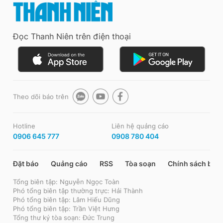
Đọc Thanh Niên trên điện thoại
Theo dõi báo trên
Hotline
Liên hệ quảng cáo
0906 645 777
0908 780 404
Đặt báo
Quảng cáo
RSS
Tòa soạn
Chính sách bảo
Tổng biên tập: Nguyễn Ngọc Toàn
Phó tổng biên tập thường trực: Hải Thành
Phó tổng biên tập: Lâm Hiếu Dũng
Phó tổng biên tập: Trần Việt Hưng
Tổng thư ký tòa soạn: Đức Trung