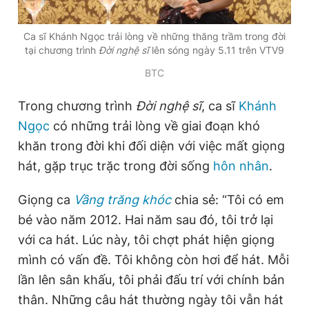
Ca sĩ Khánh Ngọc trải lòng về những thăng trầm trong đời
Đọc Thanh Niên trên điện thoại
tại chương trình
Đời nghệ sĩ
lên sóng ngày 5.11 trên VTV9
BTC
Trong chương trình
Đời nghệ sĩ
, ca sĩ
Khánh
Ngọc
có những trải lòng về giai đoạn khó
Theo dõi báo trên
khăn trong đời khi đối diện với việc mất giọng
hát, gặp trục trặc trong đời sống
hôn nhân
.
Hotline
Liên hệ quảng cáo
0906 645 777
0908 780 404
Giọng ca
Vầng trăng khóc
chia sẻ: “Tôi có em
bé vào năm 2012. Hai năm sau đó, tôi trở lại
Đặt báo
Quảng cáo
RSS
Tòa soạn
Chính sách bảo
với ca hát. Lúc này, tôi chợt phát hiện giọng
Tổng biên tập: Nguyễn Ngọc Toàn
mình có vấn đề. Tôi không còn hơi để hát. Mỗi
Phó tổng biên tập thường trực: Hải Thành
Phó tổng biên tập: Lâm Hiếu Dũng
lần lên sân khấu, tôi phải đấu trí với chính bản
Phó tổng biên tập: Trần Việt Hưng
thân. Những câu hát thường ngày tôi vẫn hát
Tổng thư ký tòa soạn: Đức Trung