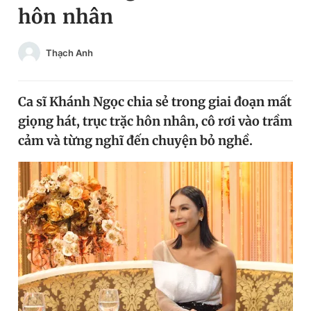
hôn nhân
Chuyên mục khác
Tin đã xem
Chào ngày mới
Tin 24h
Thạch Anh
Đăng xuất
Tin thị trường
Tin 360
Ca sĩ Khánh Ngọc chia sẻ trong giai đoạn mất
giọng hát, trục trặc hôn nhân, cô rơi vào trầm
Video
Magazine
cảm và từng nghĩ đến chuyện bỏ nghề.
Sản phẩm khác
Tiện ích
Bạn cần biết
Thông tin tòa soạn
Liên hệ quảng cáo