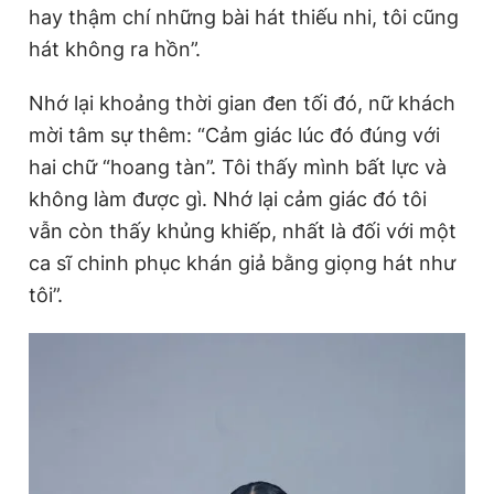
hay thậm chí những bài hát thiếu nhi, tôi cũng
Giấy phép xuất bản số 110/GP - BTTTT cấp ngày 24.3.2020
© 2003-2026 Bản quyền thuộc về Báo Thanh Niên. Cấm sao
hát không ra hồn”.
chép dưới mọi hình thức nếu không có sự chấp thuận bằng văn
bản. Phát triển bởi ePi Technologies, JSC.
Nhớ lại khoảng thời gian đen tối đó, nữ khách
mời tâm sự thêm: “Cảm giác lúc đó đúng với
hai chữ “hoang tàn”. Tôi thấy mình bất lực và
không làm được gì. Nhớ lại cảm giác đó tôi
vẫn còn thấy khủng khiếp, nhất là đối với một
ca sĩ chinh phục khán giả bằng giọng hát như
tôi”.