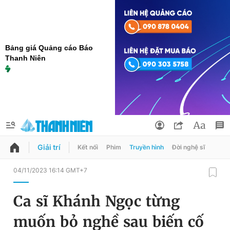
Bảng giá Quảng cáo Báo
Thanh Niên
Giải trí
Kết nối
Phim
Truyền hình
Đời nghệ sĩ
QUẢNG CÁO
ĐẶT BÁO
04/11/2023 16:14 GMT+7
Thông tin tài khoản
Ca sĩ Khánh Ngọc từng
Đổi mật khẩu
Chuyên mục
muốn bỏ nghề sau biến cố
Tin đã lưu