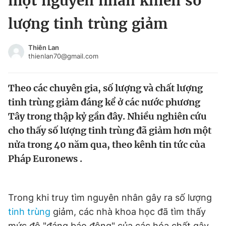
một nguyên nhân khiến số
Chuyên mục khác
lượng tinh trùng giảm
Tin đã xem
Chào ngày mới
Tin 24h
Thiên Lan
Đăng xuất
thienlan70@gmail.com
Tin thị trường
Tin 360
Theo các chuyên gia, số lượng và chất lượng
Video
Magazine
tinh trùng giảm đáng kể ở các nước phương
Tây trong thập kỷ gần đây. Nhiều nghiên cứu
cho thấy số lượng tinh trùng đã giảm hơn một
Sản phẩm khác
nửa trong 40 năm qua, theo kênh tin tức của
Tiện ích
Bạn cần biết
Pháp Euronews .
Thông tin tòa soạn
Liên hệ quảng cáo
Trong khi truy tìm nguyên nhân gây ra số lượng
tinh trùng
giảm, các nhà khoa học đã tìm thấy
mức độ "đáng báo động" của các hóa chất gây