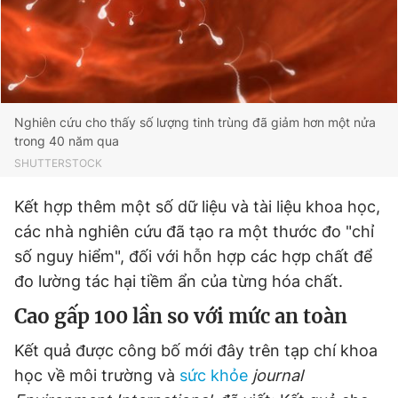
Giấy phép xuất bản số 110/GP - BTTTT cấp ngày 24.3.2020
© 2003-2026 Bản quyền thuộc về Báo Thanh Niên. Cấm sao
chép dưới mọi hình thức nếu không có sự chấp thuận bằng văn
bản. Phát triển bởi ePi Technologies, JSC.
Nghiên cứu cho thấy số lượng tinh trùng đã giảm hơn một nửa
trong 40 năm qua
SHUTTERSTOCK
Kết hợp thêm một số dữ liệu và tài liệu khoa học,
các nhà nghiên cứu đã tạo ra một thước đo "chỉ
số nguy hiểm", đối với hỗn hợp các hợp chất để
đo lường tác hại tiềm ẩn của từng hóa chất.
Cao gấp 100 lần so với mức an toàn
Kết quả được công bố mới đây trên tạp chí khoa
học về môi trường và
sức khỏe
journal