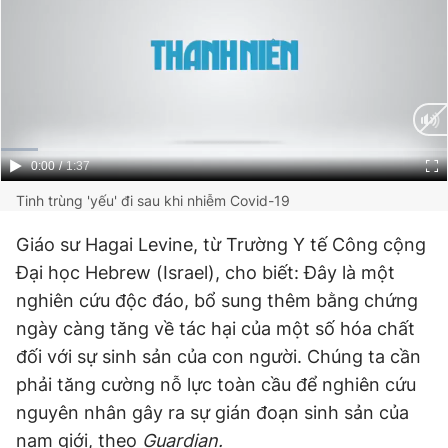
Current
0:00
/
Duration
1:37
Time
Tinh trùng 'yếu' đi sau khi nhiễm Covid-19
Giáo sư Hagai Levine, từ Trường Y tế Công cộng
Đại học Hebrew (Israel), cho biết: Đây là một
nghiên cứu độc đáo, bổ sung thêm bằng chứng
ngày càng tăng về tác hại của một số hóa chất
đối với sự sinh sản của con người. Chúng ta cần
phải tăng cường nỗ lực toàn cầu để nghiên cứu
nguyên nhân gây ra sự gián đoạn sinh sản của
nam giới, theo
Guardian
.