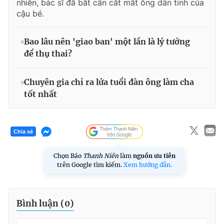
nhiên, bác sĩ đã bất cẩn cắt mất ống dẫn tinh của
cậu bé.
Bao lâu nên 'giao ban' một lần là lý tưởng
để thụ thai?
Chuyên gia chỉ ra lứa tuổi đàn ông làm cha
tốt nhất
Chia sẻ
Chọn Báo
Thanh Niên
làm
nguồn ưu tiên
trên Google tìm kiếm.
Xem hướng dẫn.
Bình luận (
0
)