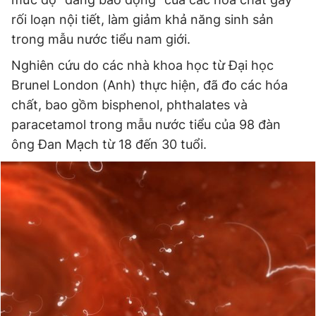
rối loạn nội tiết, làm giảm khả năng sinh sản
trong mẫu nước tiểu nam giới.
Đọc Thanh Niên trên điện thoại
Nghiên cứu do các nhà khoa học từ Đại học
Brunel London (Anh) thực hiện, đã đo các hóa
chất, bao gồm bisphenol, phthalates và
paracetamol trong mẫu nước tiểu của 98 đàn
Theo dõi báo trên
ông Đan Mạch từ 18 đến 30 tuổi.
Hotline
Liên hệ quảng cáo
0906 645 777
0908 780 404
Đặt báo
Quảng cáo
RSS
Tòa soạn
Chính sách bảo
Tổng biên tập: Nguyễn Ngọc Toàn
Phó tổng biên tập thường trực: Hải Thành
Phó tổng biên tập: Lâm Hiếu Dũng
Phó tổng biên tập: Trần Việt Hưng
Tổng thư ký tòa soạn: Đức Trung