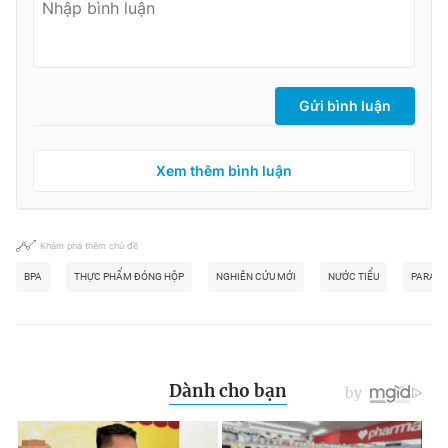
Gửi bình luận
Xem thêm bình luận
Khám phá thêm chủ đề
BPA
THỰC PHẨM ĐÓNG HỘP
NGHIÊN CỨU MỚI
NƯỚC TIỂU
PARAC