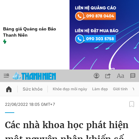
Bảng giá Quảng cáo Báo
Thanh Niên
Sức khỏe
Khỏe đẹp mỗi ngày
Làm đẹp
Giới tính
Y t
QUẢNG CÁO
ĐẶT BÁO
22/06/2022 18:05 GMT+7
Thông tin tài khoản
Các nhà khoa học phát hiện
Đổi mật khẩu
Chuyên mục
Tin đã lưu