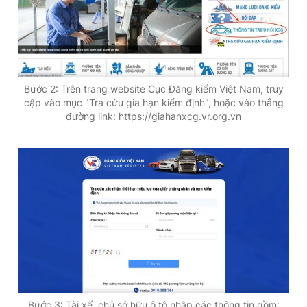
Bước 2: Trên trang website Cục Đăng kiểm Việt Nam, truy
cập vào mục "Tra cứu gia hạn kiểm định", hoặc vào thẳng
đường link: https://giahanxcg.vr.org.vn
Bước 3: Tài xế, chủ sở hữu ô tô nhập các thông tin gồm: