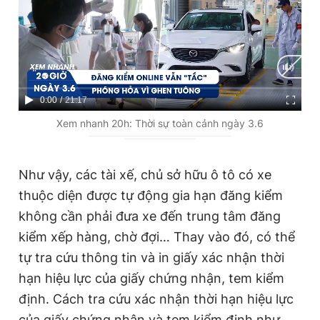
C
0:00
/
D
21:17
u
u
Xem nhanh 20h: Thời sự toàn cảnh ngày 3.6
r
r
r
a
Như vậy, các tài xế, chủ sở hữu ô tô có xe
e
t
thuộc diện được tự động gia hạn đăng kiểm
n
i
không cần phải đưa xe đến trung tâm đăng
t
o
kiểm xếp hàng, chờ đợi… Thay vào đó, có thể
T
n
tự tra cứu thông tin và in giấy xác nhận thời
i
hạn hiệu lực của giấy chứng nhận, tem kiểm
m
định. Cách tra cứu xác nhận thời hạn hiệu lực
e
của giấy chứng nhận và tem kiểm định như