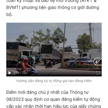
toàn kỹ thuật và bảo vệ môi trường (ATKT &
BVMT) phương tiện giao thông cơ giới đường
bộ.
Đọc Thanh Niên trên điện thoại
Theo dõi báo trên
Hotline
Liên hệ quảng cáo
0906 645 777
0908 780 404
C
0:00
/
D
2:12
Đặt báo
Quảng cáo
RSS
Tòa soạn
Chính sách bảo
u
u
Hướng dẫn đăng ký tự động gia hạn đăng kiểm
Tổng biên tập: Nguyễn Ngọc Toàn
r
r
Phó tổng biên tập thường trực: Hải Thành
Điểm mới đáng chú ý nhất của Thông tư
r
a
Phó tổng biên tập: Lâm Hiếu Dũng
08/2023 quy định cơ quan đăng kiểm tự động
Phó tổng biên tập: Trần Việt Hưng
e
t
Tổng thư ký tòa soạn: Đức Trung
cấp xác nhận thời hạn hiệu lực của giấy chứng