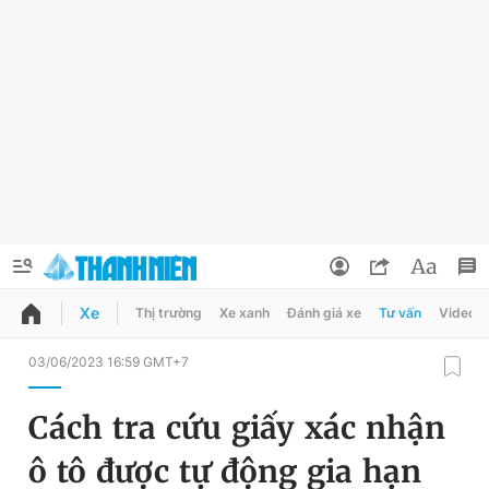
Xe
Thị trường
Xe xanh
Đánh giá xe
Tư vấn
Video
QUẢNG CÁO
ĐẶT BÁO
03/06/2023 16:59 GMT+7
Thông tin tài khoản
Cách tra cứu giấy xác nhận
Đổi mật khẩu
Chuyên mục
ô tô được tự động gia hạn
Tin đã lưu