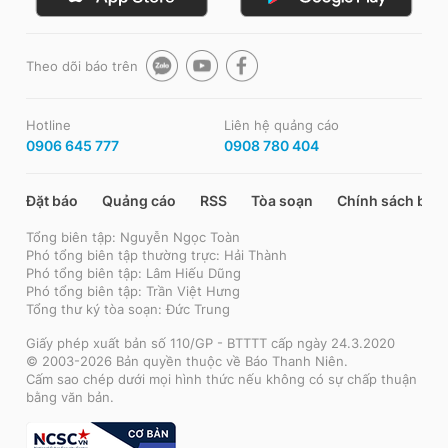
Theo dõi báo trên
Hotline
Liên hệ quảng cáo
0906 645 777
0908 780 404
Đặt báo
Quảng cáo
RSS
Tòa soạn
Chính sách bảo
Tổng biên tập: Nguyễn Ngọc Toàn
Phó tổng biên tập thường trực: Hải Thành
Phó tổng biên tập: Lâm Hiếu Dũng
Phó tổng biên tập: Trần Việt Hưng
Tổng thư ký tòa soạn: Đức Trung
Giấy phép xuất bản số 110/GP - BTTTT cấp ngày 24.3.2020
© 2003-2026 Bản quyền thuộc về Báo Thanh Niên.
Cấm sao chép dưới mọi hình thức nếu không có sự chấp thuận
bằng văn bản.