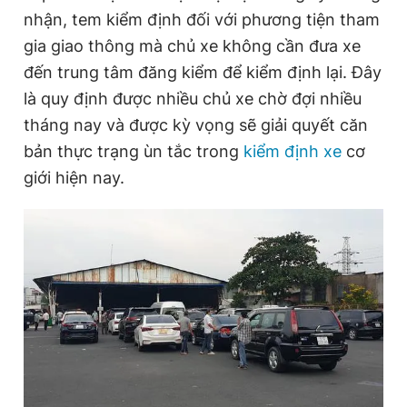
n
i
nhận, tem kiểm định đối với phương tiện tham
Giấy phép xuất bản số 110/GP - BTTTT cấp ngày 24.3.2020
t
o
© 2003-2026 Bản quyền thuộc về Báo Thanh Niên. Cấm sao
gia giao thông mà chủ xe không cần đưa xe
chép dưới mọi hình thức nếu không có sự chấp thuận bằng văn
T
n
bản. Phát triển bởi ePi Technologies, JSC.
đến trung tâm đăng kiểm để kiểm định lại. Đây
i
là quy định được nhiều chủ xe chờ đợi nhiều
m
tháng nay và được kỳ vọng sẽ giải quyết căn
e
bản thực trạng ùn tắc trong
kiểm định xe
cơ
giới hiện nay.