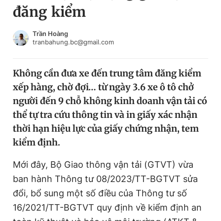
đăng kiểm
Chuyên mục khác
Tin đã xem
Chào ngày mới
Tin 24h
Trần Hoàng
tranbahung.bc@gmail.com
Đăng xuất
Tin thị trường
Tin 360
Không cần đưa xe đến trung tâm đăng kiểm
xếp hàng, chờ đợi… từ ngày 3.6 xe ô tô chở
Video
Magazine
người đến 9 chỗ không kinh doanh vận tải có
thể tự tra cứu thông tin và in giấy xác nhận
thời hạn hiệu lực của giấy chứng nhận, tem
Sản phẩm khác
kiểm định.
Tiện ích
Bạn cần biết
Mới đây, Bộ Giao thông vận tải (GTVT) vừa
ban hành Thông tư 08/2023/TT-BGTVT sửa
Thông tin tòa soạn
Liên hệ quảng cáo
đổi, bổ sung một số điều của Thông tư số
16/2021/TT-BGTVT quy định về kiểm định an