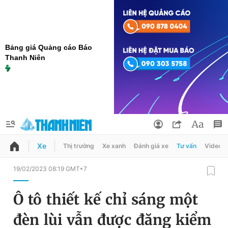
Bảng giá Quảng cáo Báo
Thanh Niên
Xe
Thị trường
Xe xanh
Đánh giá xe
Tư vấn
Video
QUẢNG CÁO
ĐẶT BÁO
19/02/2023 08:19 GMT+7
Thông tin tài khoản
Ô tô thiết kế chỉ sáng một
Đổi mật khẩu
Chuyên mục
đèn lùi vẫn được đăng kiểm
Tin đã lưu