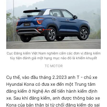
Đọc Thanh Niên trên điện thoại
Theo dõi báo trên
Cục Đăng kiểm Việt Nam nghiêm cấm các đơn vị đăng kiểm
tùy tiện đánh giá một hạng mục nào đó là khiếm khuyết
Hotline
Liên hệ quảng cáo
0906 645 777
0908 780 404
TC MOTOR
Cụ thể, vào đầu tháng 2.2023 anh T - chủ xe
Đặt báo
Quảng cáo
RSS
Tòa soạn
Chính sách bảo
Hyundai Kona có đưa xe đến một Trung tâm
Tổng biên tập: Nguyễn Ngọc Toàn
đăng kiểm ở Nghệ An để tiến hành kiểm định
Phó tổng biên tập thường trực: Hải Thành
Phó tổng biên tập: Lâm Hiếu Dũng
xe. Sau khi đăng kiểm, anh được thông báo xe
Phó tổng biên tập: Trần Việt Hưng
Tổng thư ký tòa soạn: Đức Trung
Kona của bản thân bị từ chối đăng kiểm do sai