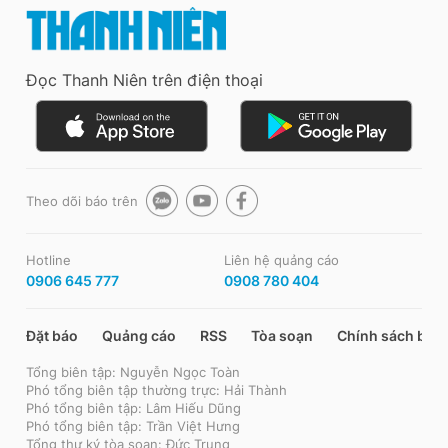
Đọc Thanh Niên trên điện thoại
Theo dõi báo trên
Hotline
Liên hệ quảng cáo
0906 645 777
0908 780 404
Đặt báo
Quảng cáo
RSS
Tòa soạn
Chính sách bảo
Tổng biên tập: Nguyễn Ngọc Toàn
Phó tổng biên tập thường trực: Hải Thành
Phó tổng biên tập: Lâm Hiếu Dũng
Phó tổng biên tập: Trần Việt Hưng
Tổng thư ký tòa soạn: Đức Trung