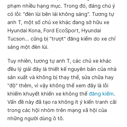
phạm nhiều hạng mục. Trong đó, đáng chú ý
Giấy phép xuất bản số 110/GP - BTTTT cấp ngày 24.3.2020
© 2003-2026 Bản quyền thuộc về Báo Thanh Niên. Cấm sao
có lỗi: "đèn lùi bên lái không sáng". Tương tự
chép dưới mọi hình thức nếu không có sự chấp thuận bằng văn
bản. Phát triển bởi ePi Technologies, JSC.
anh T, một số chủ xe khác đang sở hữu xe
Hyundai Kona, Ford EcoSport, Hyundai
Tucson… cũng bị "trượt" đăng kiểm do xe chỉ
sáng một đèn lùi.
Tuy nhiên, tương tự anh T, các chủ xe khác
đều lý giải đây là thiết kế nguyên bản của nhà
sản xuất và không bị thay thế, sửa chữa hay
"độ" thêm, vì vậy không thể xem đây là lỗi
khiếm khuyết khiến xe không thể
đăng kiểm
.
Vấn đề này đã tạo ra không ít ý kiến tranh cãi
trong các hội nhóm trên mạng xã hội của
những người dùng ô tô.