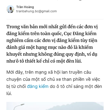
Chuyên mục khác
Trần Hoàng
Tin đã xem
tranbahung.bc@gmail.com
Chào ngày mới
Tin 24h
Đăng xuất
Trong văn bản mới nhất gửi đến các đơn vị
Tin thị trường
Tin 360
đăng kiểm trên toàn quốc, Cục Đăng kiểm
nghiêm cấm các đơn vị đăng kiểm tùy tiện
Video
Magazine
đánh giá một hạng mục nào đó là khiếm
khuyết nhưng không đúng quy định, ví dụ
như ô tô thiết kế chỉ có một đèn lùi.
Sản phẩm khác
Mới đây, trên mạng xã hội lan truyền câu
Tiện ích
Bạn cần biết
chuyện của một số chủ xe than phiền về việc
bị từ chối
đăng kiểm
do ô tô chỉ sáng một đèn
Thông tin tòa soạn
Liên hệ quảng cáo
lùi.