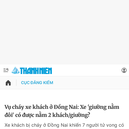
CỤC ĐĂNG KIỂM
QUẢNG CÁO
ĐẶT BÁO
Thông tin tài khoản
Vụ cháy xe khách ở Đồng Nai: Xe 'giường nằm
đôi' có được nằm 2 khách/giường?
Đổi mật khẩu
Chuyên mục
Xe khách bị cháy ở Đồng Nai khiến 7 người tử vong có
Tin đã lưu