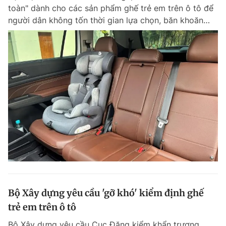
toàn" dành cho các sản phẩm ghế trẻ em trên ô tô để
Giấy phép xuất bản số 110/GP - BTTTT cấp ngày 24.3.2020
© 2003-2026 Bản quyền thuộc về Báo Thanh Niên. Cấm sao chép
người dân không tốn thời gian lựa chọn, băn khoăn…
dưới mọi hình thức nếu không có sự chấp thuận bằng văn bản.
Phát triển bởi ePi Technologies, JSC.
Bộ Xây dựng yêu cầu 'gỡ khó' kiểm định ghế
trẻ em trên ô tô
Bộ Xây dựng yêu cầu Cục Đăng kiểm khẩn trương