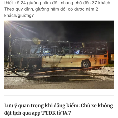
thiết kế 24 giường nằm đôi, nhưng chở đến 37 khách.
Chuyên mục khác
Theo quy định, giường nằm đôi có được nằm 2
Tin đã xem
khách/giường?
Chào ngày mới
Tin 24h
Đăng xuất
Tin thị trường
Tin 360
Video
Magazine
Sản phẩm khác
Tiện ích
Bạn cần biết
Thông tin tòa soạn
Liên hệ quảng cáo
Lưu ý quan trọng khi đăng kiểm: Chủ xe không
đặt lịch qua app TTDK từ 14.7