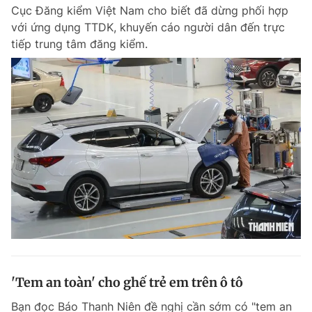
Cục Đăng kiểm Việt Nam cho biết đã dừng phối hợp
với ứng dụng TTDK, khuyến cáo người dân đến trực
tiếp trung tâm đăng kiểm.
Đọc Thanh Niên trên điện thoại
Theo dõi báo trên
Hotline
Liên hệ quảng cáo
0906 645 777
0908 780 404
Đặt báo
Quảng cáo
RSS
Tòa soạn
Chính sách bảo m
Tổng biên tập: Nguyễn Ngọc Toàn
Phó tổng biên tập thường trực: Hải Thành
Phó tổng biên tập: Lâm Hiếu Dũng
'Tem an toàn' cho ghế trẻ em trên ô tô
Phó tổng biên tập: Trần Việt Hưng
Tổng thư ký tòa soạn: Đức Trung
Bạn đọc Báo Thanh Niên đề nghị cần sớm có "tem an