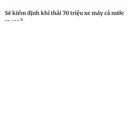
Sẽ kiểm định khí thải 70 triệu xe máy cả nước
ra sao?
Để chuẩn bị cho mốc 1.7.2027 kiểm định khí thải
khoảng 70 triệu xe máy, cả nước cần có hơn 5.000 cơ
sở kiểm định.