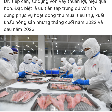
DN tiếp cận, sử dụng vốn vay thuận lợi, hiệu quả
Giấy phép xuất bản số 110/GP - BTTTT cấp ngày 24.3.2020
hơn. Đặc biệt là ưu tiên tập trung đủ vốn tín
© 2003-2026 Bản quyền thuộc về Báo Thanh Niên. Cấm sao
chép dưới mọi hình thức nếu không có sự chấp thuận bằng văn
dụng phục vụ hoạt động thu mua, tiêu thụ, xuất
bản. Phát triển bởi ePi Technologies, JSC.
khẩu nông sản những tháng cuối năm 2022 và
đầu năm 2023.