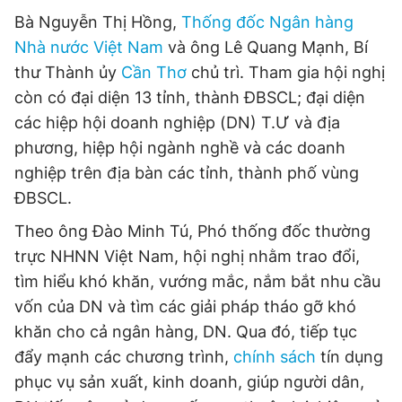
Bà Nguyễn Thị Hồng,
Thống đốc Ngân hàng
Nhà nước Việt Nam
và ông Lê Quang Mạnh, Bí
Đọc Thanh Niên trên điện thoại
thư Thành ủy
Cần Thơ
chủ trì. Tham gia hội nghị
còn có đại diện 13 tỉnh, thành ĐBSCL; đại diện
các hiệp hội doanh nghiệp (DN) T.Ư và địa
phương, hiệp hội ngành nghề và các doanh
nghiệp trên địa bàn các tỉnh, thành phố vùng
Theo dõi báo trên
ĐBSCL.
Hotline
Liên hệ quảng cáo
Theo ông Đào Minh Tú, Phó thống đốc thường
0906 645 777
0908 780 404
trực NHNN Việt Nam, hội nghị nhằm trao đổi,
tìm hiểu khó khăn, vướng mắc, nắm bắt nhu cầu
Đặt báo
Quảng cáo
RSS
Tòa soạn
Chính sách bảo
vốn của DN và tìm các giải pháp tháo gỡ khó
Tổng biên tập: Nguyễn Ngọc Toàn
khăn cho cả ngân hàng, DN. Qua đó, tiếp tục
Phó tổng biên tập thường trực: Hải Thành
đẩy mạnh các chương trình,
chính sách
tín dụng
Phó tổng biên tập: Lâm Hiếu Dũng
Phó tổng biên tập: Trần Việt Hưng
phục vụ sản xuất, kinh doanh, giúp người dân,
Tổng thư ký tòa soạn: Đức Trung