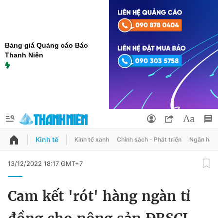
Bảng giá Quảng cáo Báo
Thanh Niên
Kinh tế
Kinh tế xanh
Chính sách - Phát triển
Ngân hàn
QUẢNG CÁO
ĐẶT BÁO
13/12/2022 18:17 GMT+7
Thông tin tài khoản
Cam kết 'rót' hàng ngàn tỉ
Đổi mật khẩu
Chuyên mục
Tin đã lưu