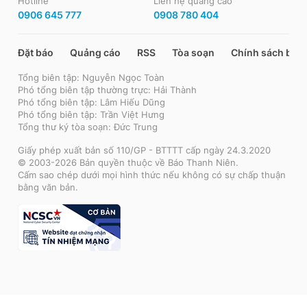
Hotline
Liên hệ quảng cáo
0906 645 777
0908 780 404
Đặt báo
Quảng cáo
RSS
Tòa soạn
Chính sách bảo
Tổng biên tập: Nguyễn Ngọc Toàn
Phó tổng biên tập thường trực: Hải Thành
Phó tổng biên tập: Lâm Hiếu Dũng
Phó tổng biên tập: Trần Việt Hưng
Tổng thư ký tòa soạn: Đức Trung
Giấy phép xuất bản số 110/GP - BTTTT cấp ngày 24.3.2020
© 2003-2026 Bản quyền thuộc về Báo Thanh Niên.
Cấm sao chép dưới mọi hình thức nếu không có sự chấp thuận
bằng văn bản.