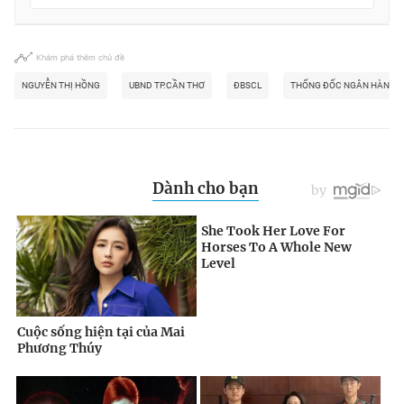
Khám phá thêm chủ đề
NGUYỄN THỊ HỒNG
UBND TP.CẦN THƠ
ĐBSCL
THỐNG ĐỐC NGÂN HÀNG N