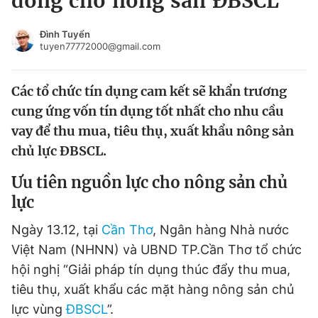
đồng cho nông sản ĐBSCL
Chuyên mục khác
Tin đã xem
Đình Tuyển
tuyen77772000@gmail.com
Chào ngày mới
Tin 24h
Đăng xuất
Các tổ chức tín dụng cam kết sẽ khẩn trương
Tin thị trường
Tin 360
cung ứng vốn tín dụng tốt nhất cho nhu cầu
vay để thu mua, tiêu thụ, xuất khẩu nông sản
Video
Magazine
chủ lực ĐBSCL.
Ưu tiên nguồn lực cho
nông sản chủ
Sản phẩm khác
lực
Tiện ích
Bạn cần biết
Ngày 13.12, tại
Cần Thơ
, Ngân hàng Nhà nước
Việt Nam (NHNN) và UBND TP.Cần Thơ tổ chức
Thông tin tòa soạn
Liên hệ quảng cáo
hội nghị “Giải pháp tín dụng thúc đẩy thu mua,
tiêu thụ, xuất khẩu các mặt hàng nông sản chủ
lực vùng
ĐBSCL
”.