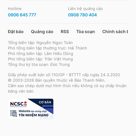
Hotline
Liên hệ quảng cáo
0906 645 777
0908 780 404
Đặt báo
Quảng cáo
RSS
Tòa soạn
Chính sách bảo
Tổng biên tập: Nguyễn Ngọc Toàn
Phó tổng biên tập thường trực: Hải Thành
Phó tổng biên tập: Lâm Hiếu Dũng
Phó tổng biên tập: Trần Việt Hưng
Tổng thư ký tòa soạn: Đức Trung
Giấy phép xuất bản số 110/GP - BTTTT cấp ngày 24.3.2020
© 2003-2026 Bản quyền thuộc về Báo Thanh Niên.
Cấm sao chép dưới mọi hình thức nếu không có sự chấp thuận
bằng văn bản.