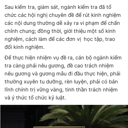
© 2003-2026 Bản quyền thuộc về Báo Thanh Niên. Cấm sao
Sau kiểm tra, giám sát, ngành kiểm tra đã tổ
chép dưới mọi hình thức nếu không có sự chấp thuận bằng văn
bản. Phát triển bởi ePi Technologies, JSC.
chức các hội nghị chuyên đề để rút kinh nghiệm
các nội dung thường dễ xảy ra vi phạm để chấn
chỉnh chung; đồng thời, giới thiệu một số kinh
nghiệm, cách làm để các đơn vị học tập, trao
đổi kinh nghiệm.
Để thực hiện nhiệm vụ đề ra, cán bộ ngành kiểm
tra càng phải nêu gương, đề cao trách nhiệm
nêu gương và gương mẫu đi đầu thực hiện, phải
thường xuyên tu dưỡng, rèn luyện, phải có bản
lĩnh chính trị vững vàng, tinh thần trách nhiệm
và ý thức tổ chức kỷ luật.