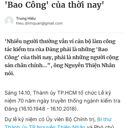
'Bao Công' của thời nay'
Tin đã xem
Chào ngày mới
Tin 24h
Trung Hiếu
Đăng xuất
hieu.dinhquan@gmail.com
Tin thị trường
Tin 360
'Nhiều người thường vẫn ví cán bộ làm công
Video
Magazine
tác kiểm tra của Đảng phải là những 'Bao
Công' của thời nay, phải là những người cộng
sản chân chính…”, ông Nguyễn Thiện Nhân
Sản phẩm khác
nói.
Tiện ích
Bạn cần biết
Sáng 14.10, Thành ủy TP.HCM tổ chức Lễ kỷ
Thông tin tòa soạn
Liên hệ quảng cáo
niệm 70 năm ngày truyền thống ngành kiểm tra
Đảng (16.10.1948 - 16.10.2018).
Dự lễ kỷ niệm có Ủy viên Bộ Chính trị,
Bí thư
Thành ủy TP Nguyễn Thiện Nhân
và Phó chủ