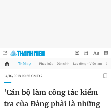
Thời sự
Pháp luật
Dân sinh
Lao động - Việc làm
Quy
QUẢNG CÁO
ĐẶT BÁO
14/10/2018 19:25 GMT+7
Thông tin tài khoản
'Cán bộ làm công tác kiểm
Đổi mật khẩu
Chuyên mục
tra của Đảng phải là những
Tin đã lưu
Chuyên mục khác