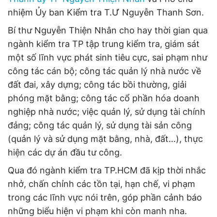
nhiệm Ủy ban Kiểm tra T.Ư Nguyễn Thanh Sơn.
Đọc Thanh Niên trên điện thoại
Bí thư Nguyễn Thiện Nhân cho hay thời gian qua
ngành kiểm tra TP tập trung kiểm tra, giám sát
một số lĩnh vực phát sinh tiêu cực, sai phạm như
công tác cán bộ; công tác quản lý nhà nước về
Theo dõi báo trên
đất đai, xây dựng; công tác bồi thường, giải
phóng mặt bằng; công tác cổ phần hóa doanh
Hotline
Liên hệ quảng cáo
nghiệp nhà nước; việc quản lý, sử dụng tài chính
0906 645 777
0908 780 404
đảng; công tác quản lý, sử dụng tài sản công
(quản lý và sử dụng mặt bằng, nhà, đất…), thực
Đặt báo
Quảng cáo
RSS
Tòa soạn
Chính sách bảo
hiện các dự án đầu tư công.
Tổng biên tập: Nguyễn Ngọc Toàn
Qua đó ngành kiểm tra TP.HCM đã kịp thời nhắc
Phó tổng biên tập thường trực: Hải Thành
Phó tổng biên tập: Lâm Hiếu Dũng
nhở, chấn chỉnh các tồn tại, hạn chế, vi phạm
Phó tổng biên tập: Trần Việt Hưng
Tổng thư ký tòa soạn: Đức Trung
trong các lĩnh vực nói trên, góp phần cảnh báo
những biểu hiện vi phạm khi còn manh nha.
Giấy phép xuất bản số 110/GP - BTTTT cấp ngày 24.3.2020