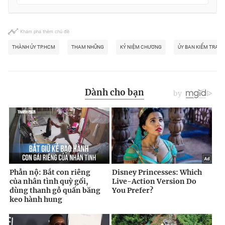
Khám phá thêm chủ đề
THÀNH ỦY TP.HCM
THAM NHŨNG
KỶ NIỆM CHƯƠNG
ỦY BAN KIỂM TRA