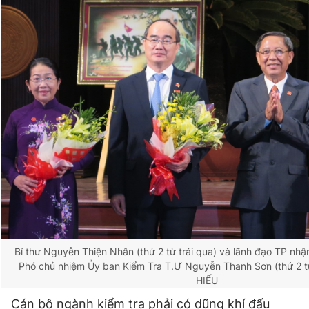
Bí thư Nguyễn Thiện Nhân (thứ 2 từ trái qua) và lãnh đạo TP nh
Phó chủ nhiệm Ủy ban Kiểm Tra T.Ư Nguyễn Thanh Sơn (thứ 2 t
HIẾU
Cán bộ ngành kiểm tra phải có dũng khí đấu