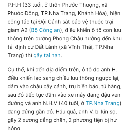
P.H.H (33 tuổi, ở thôn Phước Thượng, xã
Phước Đồng, TP.Nha Trang, Khánh Hòa), hiện
Đọc Thanh Niên trên điện thoại
công tác tại Đội Cảnh sát bảo vệ thuộc trại
giam A2 (
Bộ Công an
), điều khiển ô tô con lưu
thông trên đường Phong Châu hướng đến khu
tái định cư Đất Lành (xã Vĩnh Thái, TP.Nha
Trang) thì
gây tai nạn
.
Theo dõi báo trên
Cụ thể, khi đến địa điểm trên, ô tô do anh H.
Hotline
Liên hệ quảng cáo
điều khiển lao sang chiều lưu thông ngược lại,
0906 645 777
0908 780 404
đâm vào chậu cây cảnh, trụ biển báo, tủ hàng,
sau đó tiếp tục đâm vào xe máy đang đậu ven
Đặt báo
Quảng cáo
RSS
Tòa soạn
Chính sách bảo
đường và anh N.H.V (40 tuổi, ở
TP.Nha Trang
)
Tổng biên tập: Nguyễn Ngọc Toàn
Phó tổng biên tập thường trực: Hải Thành
đang đứng gần đó. Hậu quả, anh V. bị lún sọ,
Phó tổng biên tập: Lâm Hiếu Dũng
gãy 2 xương cẳng chân, 2 phương tiện bị hư
Phó tổng biên tập: Trần Việt Hưng
Tổng thư ký tòa soạn: Đức Trung
hỏng.