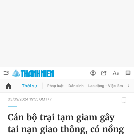
Thời sự
Pháp luật
Dân sinh
Lao động - Việc làm
Quy
QUẢNG CÁO
ĐẶT BÁO
03/09/2024 19:55 GMT+7
Thông tin tài khoản
Cán bộ trại tạm giam gây
Đổi mật khẩu
Chuyên mục
tai nạn giao thông, có nồng
Tin đã lưu