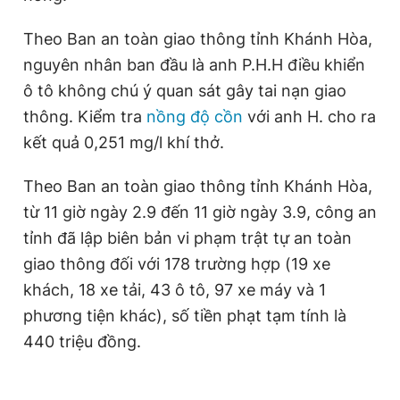
Giấy phép xuất bản số 110/GP - BTTTT cấp ngày 24.3.2020
© 2003-2026 Bản quyền thuộc về Báo Thanh Niên. Cấm sao
Theo Ban an toàn giao thông tỉnh Khánh Hòa,
chép dưới mọi hình thức nếu không có sự chấp thuận bằng văn
nguyên nhân ban đầu là anh P.H.H điều khiển
bản. Phát triển bởi ePi Technologies, JSC.
ô tô không chú ý quan sát gây tai nạn giao
thông. Kiểm tra
nồng độ cồn
với anh H. cho ra
kết quả 0,251 mg/l khí thở.
Theo Ban an toàn giao thông tỉnh Khánh Hòa,
từ 11 giờ ngày 2.9 đến 11 giờ ngày 3.9, công an
tỉnh đã lập biên bản vi phạm trật tự an toàn
giao thông đối với 178 trường hợp (19 xe
khách, 18 xe tải, 43 ô tô, 97 xe máy và 1
phương tiện khác), số tiền phạt tạm tính là
440 triệu đồng.