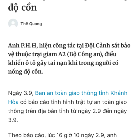
độ cồn
Chuyên mục khác
Tin đã xem
Chào ngày mới
Tin 24h
Thế Quang
Đăng xuất
Tin thị trường
Tin 360
Anh P.H.H, hiện công tác tại Đội Cảnh sát bảo
vệ thuộc trại giam A2 (Bộ Công an), điều
Video
Magazine
khiển ô tô gây tai nạn khi trong người có
nồng độ cồn.
Sản phẩm khác
Ngày 3.9,
Ban an toàn giao thông tỉnh Khánh
Tiện ích
Bạn cần biết
Hòa
có báo cáo tình hình trật tự an toàn giao
thông trên địa bàn tỉnh từ ngày 2.9 đến ngày
Thông tin tòa soạn
Liên hệ quảng cáo
3.9.
Theo báo cáo, lúc 16 giờ 10 ngày 2.9, anh