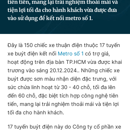
tiên tiến, mang lại trải nghiệm thoải mái và
tiện lợi tối đa cho hành khách vừa được đưa
vào sử dụng để kết nối metro số 1.
Đọc Thanh Niên trên điện thoại
Đây là 150 chiếc xe thuận điện thuộc 17 tuyến
xe buýt điện kết nối
Metro số 1
có trợ giá,
Theo dõi báo trên
hoạt động trên địa bàn TP.HCM vừa được khai
trương vào sáng 20.12.2024.. Những chiếc xe
Hotline
Liên hệ quảng cáo
buýt được sơn màu nhận diện đặc trưng, với
0906 645 777
0908 780 404
sức chứa linh hoạt từ 30 - 40 chỗ, tối đa lên
Đặt báo
Quảng cáo
RSS
Tòa soạn
Chính sách bảo
đến 60 chỗ, đặc biệt tích hợp công nghệ tiên
tiến, mang lại trải nghiệm thoải mái và tiện lợi
Tổng biên tập: Nguyễn Ngọc Toàn
Phó tổng biên tập thường trực: Hải Thành
tối đa cho hành khách.
Phó tổng biên tập: Lâm Hiếu Dũng
Phó tổng biên tập: Trần Việt Hưng
Tổng thư ký tòa soạn: Đức Trung
17 tuyến buýt điện này do Công ty cổ phần xe