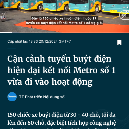
Chuyên mục khác
Tin đã xem
Chào ngày mới
Tin 24h
Đăng xuất
Tin thị trường
Tin 360
Current
0:18
/
Duration
3:13
Cập nhật lúc 18:33 20/12/2024 GMT+7
Time
Video
Magazine
Cận cảnh tuyến buýt điện
hiện đại kết nối Metro số 1
Sản phẩm khác
vừa đi vào hoạt động
Tiện ích
Bạn cần biết
TT Phát triển Nội dung số
Thông tin tòa soạn
Liên hệ quảng cáo
150 chiếc xe buýt điện từ 30 - 40 chỗ, tối đa
lên đến 60 chỗ, đặc biệt tích hợp công nghệ