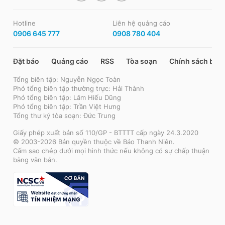
Hotline
Liên hệ quảng cáo
0906 645 777
0908 780 404
Đặt báo
Quảng cáo
RSS
Tòa soạn
Chính sách bảo
Tổng biên tập: Nguyễn Ngọc Toàn
Phó tổng biên tập thường trực: Hải Thành
Phó tổng biên tập: Lâm Hiếu Dũng
Phó tổng biên tập: Trần Việt Hưng
Tổng thư ký tòa soạn: Đức Trung
Giấy phép xuất bản số 110/GP - BTTTT cấp ngày 24.3.2020
© 2003-2026 Bản quyền thuộc về Báo Thanh Niên.
Cấm sao chép dưới mọi hình thức nếu không có sự chấp thuận
bằng văn bản.