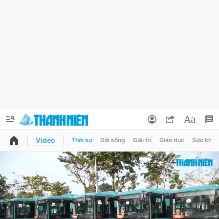
Video
Thời sự
Đời sống
Giải trí
Giáo dục
Sức khỏe
QUẢNG CÁO
ĐẶT BÁO
Thông tin tài khoản
Đổi mật khẩu
Chuyên mục
Tin đã lưu