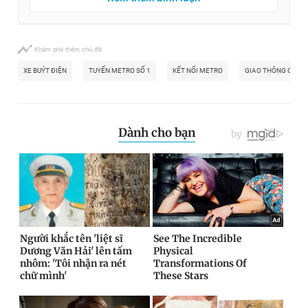
Khám phá thêm chủ đề
XE BUÝT ĐIỆN
TUYẾN METRO SỐ 1
KẾT NỐI METRO
GIAO THÔNG CÔNG