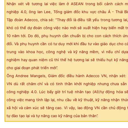
Nhận xét về tương lai việc làm ở ASEAN trong bối cảnh cách 
nghiệp 4.0, ông Ian Lee, Tổng giám đốc khu vực châu Á - Thái B
Tập đoàn Adecco, chia sẻ: “Thay đổi là điều tất yếu trong tương lai
khó có thể dự đoán công việc nào mới sẽ xuất hiện hay biến mất 
10 năm tới. Do đó, phụ huynh cần chuẩn bị cho con cách thích ứn
đổi. Và phụ huynh cần có tư duy mới khi đầu tư vào giáo dục cho c
trung vào khoa học, công nghệ và kỹ năng mềm, vì nếu chỉ dựa
nghiệm hay quan niệm cũ thì thế hệ tương lai sẽ thiếu hụt kỹ năng
cho giai đoạn phát triển mới”.
Ông Andree Mangels, Giám đốc điều hành Adecco VN, nhận xét: 
VN dù rất chăm chỉ và có tinh thần khởi nghiệp nhưng chưa sẵn
công nghiệp 4.0. Lúc bấy giờ trí tuệ nhân tạo (AI)/tự động hóa s
công việc mang tính lặp lại, nhu cầu về kỹ thuật, kỹ năng nhận thứ
xã hội và cảm xúc sẽ tăng cao. Vì vậy, lao động VN cần chủ động 
tự đào tạo lại và tự nâng cao kỹ năng của bản thân”.