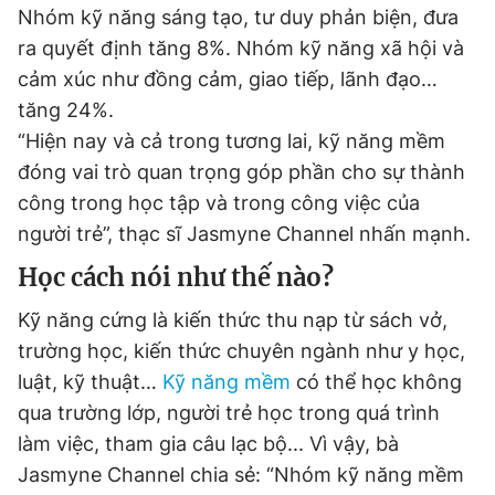
Nhóm kỹ năng sáng tạo, tư duy phản biện, đưa
Giấy phép xuất bản số 110/GP - BTTTT cấp ngày 24.3.2020
© 2003-2026 Bản quyền thuộc về Báo Thanh Niên. Cấm sao
ra quyết định tăng 8%. Nhóm kỹ năng xã hội và
chép dưới mọi hình thức nếu không có sự chấp thuận bằng văn
cảm xúc như đồng cảm, giao tiếp, lãnh đạo…
bản. Phát triển bởi ePi Technologies, JSC.
tăng 24%.
“Hiện nay và cả trong tương lai, kỹ năng mềm
đóng vai trò quan trọng góp phần cho sự thành
công trong học tập và trong công việc của
người trẻ”, thạc sĩ Jasmyne Channel nhấn mạnh.
Học cách nói như thế nào?
Kỹ năng cứng là kiến thức thu nạp từ sách vở,
trường học, kiến thức chuyên ngành như y học,
luật, kỹ thuật…
Kỹ năng mềm
có thể học không
qua trường lớp, người trẻ học trong quá trình
làm việc, tham gia câu lạc bộ... Vì vậy, bà
Jasmyne Channel chia sẻ: “Nhóm kỹ năng mềm