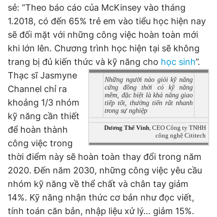
sẻ: “Theo báo cáo của McKinsey vào tháng
1.2018, có đến 65% trẻ em vào tiểu học hiện nay
sẽ đối mặt với những công việc hoàn toàn mới
Đọc Thanh Niên trên điện thoại
khi lớn lên. Chương trình học hiện tại sẽ không
trang bị đủ kiến thức và kỹ năng cho
học sinh
”.
Thạc sĩ Jasmyne
Những người nào giỏi kỹ năng
Channel chỉ ra
cứng đồng thời có kỹ năng
Theo dõi báo trên
mềm, đặc biệt là khả năng giao
khoảng 1/3 nhóm
tiếp tốt, thường tiến rất nhanh
trong sự nghiệp
kỹ năng cần thiết
Hotline
Liên hệ quảng cáo
Dương Thế Vinh
, CEO Công ty TNHH
để hoàn thành
0906 645 777
0908 780 404
công nghệ Cititech
công việc trong
thời điểm này sẽ hoàn toàn thay đổi trong năm
Đặt báo
Quảng cáo
RSS
Tòa soạn
Chính sách bảo
2020. Đến năm 2030, những công việc yêu cầu
Tổng biên tập: Nguyễn Ngọc Toàn
nhóm kỹ năng về thể chất và chân tay giảm
Phó tổng biên tập thường trực: Hải Thành
Phó tổng biên tập: Lâm Hiếu Dũng
14%. Kỹ năng nhận thức cơ bản như đọc viết,
Phó tổng biên tập: Trần Việt Hưng
tính toán căn bản, nhập liệu xử lý… giảm 15%.
Tổng thư ký tòa soạn: Đức Trung