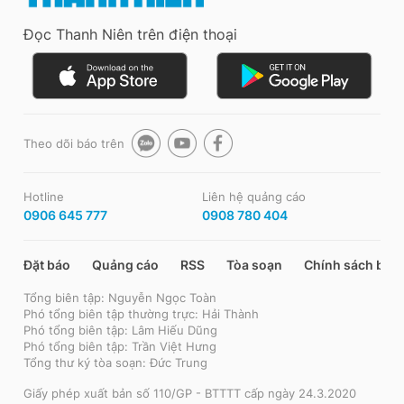
Đọc Thanh Niên trên điện thoại
Theo dõi báo trên
Hotline
Liên hệ quảng cáo
0906 645 777
0908 780 404
Đặt báo
Quảng cáo
RSS
Tòa soạn
Chính sách bảo
Tổng biên tập: Nguyễn Ngọc Toàn
Phó tổng biên tập thường trực: Hải Thành
Phó tổng biên tập: Lâm Hiếu Dũng
Phó tổng biên tập: Trần Việt Hưng
Tổng thư ký tòa soạn: Đức Trung
Giấy phép xuất bản số 110/GP - BTTTT cấp ngày 24.3.2020