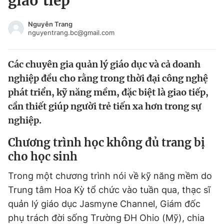
giao tiếp
Chuyên mục khác
Tin đã xem
Nguyên Trang
nguyentrang.bc@gmail.com
Chào ngày mới
Tin 24h
Đăng xuất
Các chuyên gia quản lý giáo dục và cả doanh
Tin thị trường
Tin 360
nghiệp đều cho rằng trong thời đại công nghệ
phát triển, kỹ năng mềm, đặc biệt là giao tiếp,
Video
Magazine
cần thiết giúp người trẻ tiến xa hơn trong sự
nghiệp.
Sản phẩm khác
Chương trình học không đủ trang bị
Tiện ích
Bạn cần biết
cho học sinh
Trong một chương trình nói về kỹ năng mềm do
Thông tin tòa soạn
Liên hệ quảng cáo
Trung tâm Hoa Kỳ tổ chức vào tuần qua, thạc sĩ
quản lý giáo dục Jasmyne Channel, Giám đốc
phụ trách đời sống Trường ĐH Ohio (Mỹ), chia