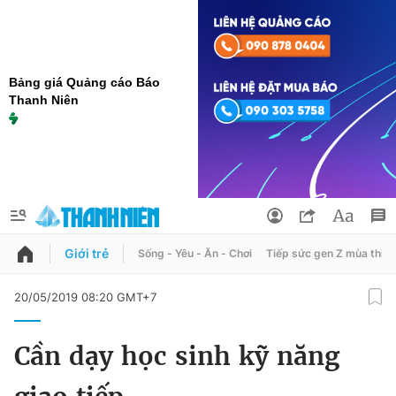
Bảng giá Quảng cáo Báo
Thanh Niên
Giới trẻ
Sống - Yêu - Ăn - Chơi
Tiếp sức gen Z mùa thi
QUẢNG CÁO
ĐẶT BÁO
20/05/2019 08:20 GMT+7
Thông tin tài khoản
Cần dạy học sinh kỹ năng
Đổi mật khẩu
Chuyên mục
Tin đã lưu