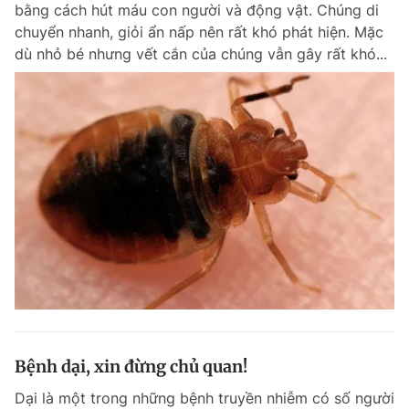
bằng cách hút máu con người và động vật. Chúng di
chuyển nhanh, giỏi ẩn nấp nên rất khó phát hiện. Mặc
dù nhỏ bé nhưng vết cắn của chúng vẫn gây rất khó...
Đọc Thanh Niên trên điện thoại
Theo dõi báo trên
Hotline
Liên hệ quảng cáo
0906 645 777
0908 780 404
Đặt báo
Quảng cáo
RSS
Tòa soạn
Chính sách bảo m
Tổng biên tập: Nguyễn Ngọc Toàn
Phó tổng biên tập thường trực: Hải Thành
Phó tổng biên tập: Lâm Hiếu Dũng
Bệnh dại, xin đừng chủ quan!
Phó tổng biên tập: Trần Việt Hưng
Tổng thư ký tòa soạn: Đức Trung
Dại là một trong những bệnh truyền nhiễm có số người