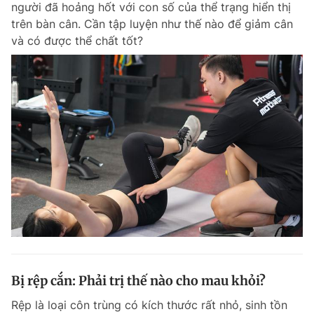
người đã hoảng hốt với con số của thể trạng hiển thị
Chuyên mục khác
trên bàn cân. Cần tập luyện như thế nào để giảm cân
Tin đã xem
và có được thể chất tốt?
Chào ngày mới
Tin 24h
Đăng xuất
Tin thị trường
Tin 360
Video
Magazine
Sản phẩm khác
Tiện ích
Bạn cần biết
Thông tin tòa soạn
Liên hệ quảng cáo
Bị rệp cắn: Phải trị thế nào cho mau khỏi?
Rệp là loại côn trùng có kích thước rất nhỏ, sinh tồn