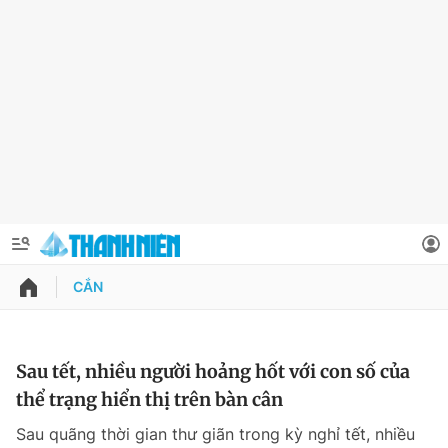
CẮN
QUẢNG CÁO
ĐẶT BÁO
Thông tin tài khoản
Sau tết, nhiều người hoảng hốt với con số của
thể trạng hiển thị trên bàn cân
Đổi mật khẩu
Chuyên mục
Sau quãng thời gian thư giãn trong kỳ nghỉ tết, nhiều
Tin đã lưu