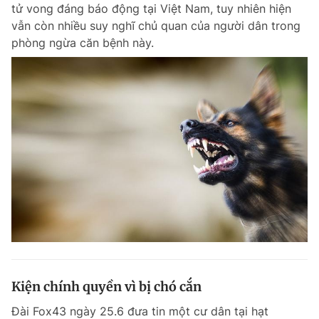
tử vong đáng báo động tại Việt Nam, tuy nhiên hiện
Giấy phép xuất bản số 110/GP - BTTTT cấp ngày 24.3.2020
vẫn còn nhiều suy nghĩ chủ quan của người dân trong
© 2003-2026 Bản quyền thuộc về Báo Thanh Niên. Cấm sao chép
dưới mọi hình thức nếu không có sự chấp thuận bằng văn bản.
phòng ngừa căn bệnh này.
Phát triển bởi ePi Technologies, JSC.
Kiện chính quyền vì bị chó cắn
Đài Fox43 ngày 25.6 đưa tin một cư dân tại hạt