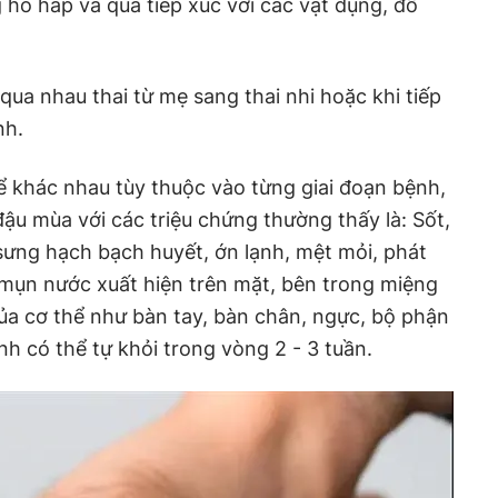
 hô hấp và qua tiếp xúc với các vật dụng, đồ
 qua nhau thai từ mẹ sang thai nhi hoặc khi tiếp
nh.
hể khác nhau tùy thuộc vào từng giai đoạn bệnh,
u mùa với các triệu chứng thường thấy là: Sốt,
 sưng hạch bạch huyết, ớn lạnh, mệt mỏi, phát
 mụn nước xuất hiện trên mặt, bên trong miệng
ủa cơ thể như bàn tay, bàn chân, ngực, bộ phận
h có thể tự khỏi trong vòng 2 - 3 tuần.