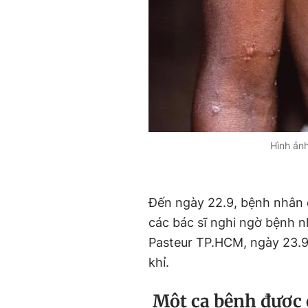
Hình ản
Đến ngày 22.9, bệnh nhân 
các bác sĩ nghi ngờ bệnh n
Pasteur TP.HCM, ngày 23.9
khỉ.
Một
ca bệnh được c