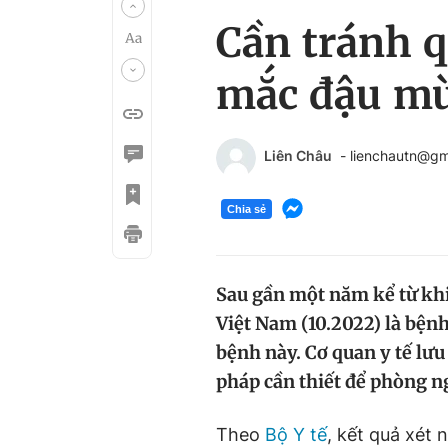
Cần tránh q
mắc đậu mù
Liên Châu
- lienchautn@gm
Chia sẻ
Sau gần một năm kể từ khi 
Việt Nam (10.2022) là bện
bệnh này. Cơ quan y tế lưu
pháp cần thiết để phòng n
Theo
Bộ Y tế
, kết quả xét