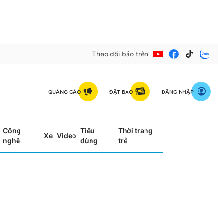
Theo dõi báo trên
QUẢNG CÁO
ĐẶT BÁO
ĐĂNG NHẬP
Công
Tiêu
Thời trang
Xe
Video
nghệ
dùng
trẻ