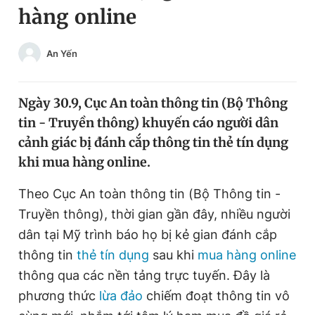
hàng online
Chuyên mục khác
Tin đã xem
Chào ngày mới
Tin 24h
An Yến
Đăng xuất
Tin thị trường
Tin 360
Ngày 30.9, Cục An toàn thông tin (Bộ Thông
tin - Truyền thông) khuyến cáo người dân
Video
Magazine
cảnh giác bị đánh cắp thông tin thẻ tín dụng
khi mua hàng online.
Sản phẩm khác
Theo Cục An toàn thông tin (Bộ Thông tin -
Truyền thông), thời gian gần đây, nhiều người
Tiện ích
Bạn cần biết
dân tại Mỹ trình báo họ bị kẻ gian đánh cắp
thông tin
thẻ tín dụng
sau khi
mua hàng online
Thông tin tòa soạn
Liên hệ quảng cáo
thông qua các nền tảng trực tuyến. Đây là
phương thức
lừa đảo
chiếm đoạt thông tin vô