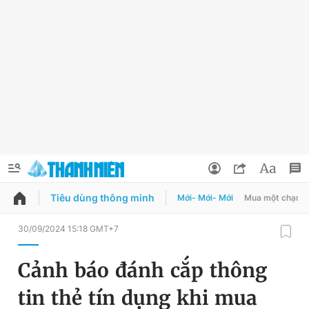
Tiêu dùng thông minh
Mới- Mới- Mới
Mua một chạm
QUẢNG CÁO
ĐẶT BÁO
30/09/2024 15:18 GMT+7
Thông tin tài khoản
Cảnh báo đánh cắp thông
Đổi mật khẩu
Chuyên mục
tin thẻ tín dụng khi mua
Tin đã lưu