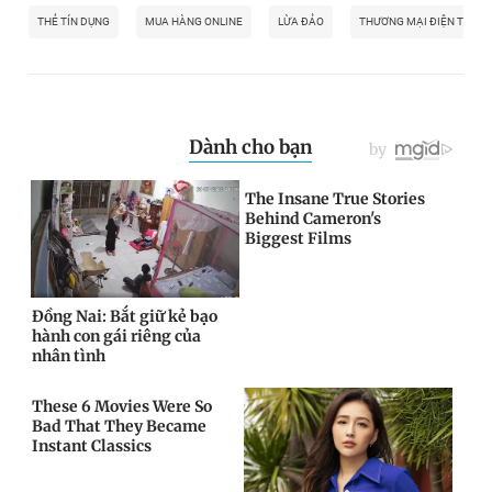
THẺ TÍN DỤNG
MUA HÀNG ONLINE
LỪA ĐẢO
THƯƠNG MẠI ĐIỆN TỬ