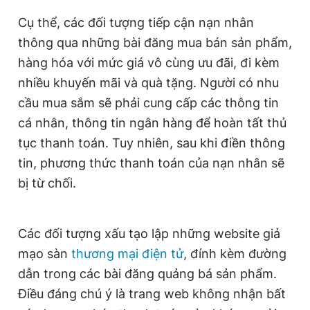
Giấy phép xuất bản số 110/GP - BTTTT cấp ngày 24.3.2020
Cụ thể, các đối tượng tiếp cận nạn nhân
© 2003-2026 Bản quyền thuộc về Báo Thanh Niên. Cấm sao
chép dưới mọi hình thức nếu không có sự chấp thuận bằng văn
thông qua những bài đăng mua bán sản phẩm,
bản. Phát triển bởi ePi Technologies, JSC.
hàng hóa với mức giá vô cùng ưu đãi, đi kèm
nhiều khuyến mãi và quà tặng. Người có nhu
cầu mua sắm sẽ phải cung cấp các thông tin
cá nhân, thông tin ngân hàng để hoàn tất thủ
tục thanh toán. Tuy nhiên, sau khi điền thông
tin, phương thức thanh toán của nạn nhân sẽ
bị từ chối.
Các đối tượng xấu tạo lập những website giả
mạo sàn
thương mại điện tử
, đính kèm đường
dẫn trong các bài đăng quảng bá sản phẩm.
Điều đáng chú ý là trang web không nhận bất