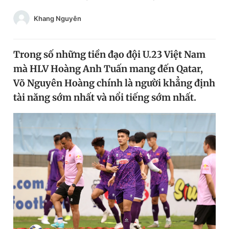
Chuyên mục khác
Khang Nguyên
Tin đã xem
Chào ngày mới
Tin 24h
Đăng xuất
Trong số những tiền đạo đội U.23 Việt Nam
Tin thị trường
Tin 360
mà HLV Hoàng Anh Tuấn mang đến Qatar,
Võ Nguyên Hoàng chính là người khẳng định
tài năng sớm nhất và nổi tiếng sớm nhất.
Video
Magazine
Sản phẩm khác
Tiện ích
Bạn cần biết
Thông tin tòa soạn
Liên hệ quảng cáo