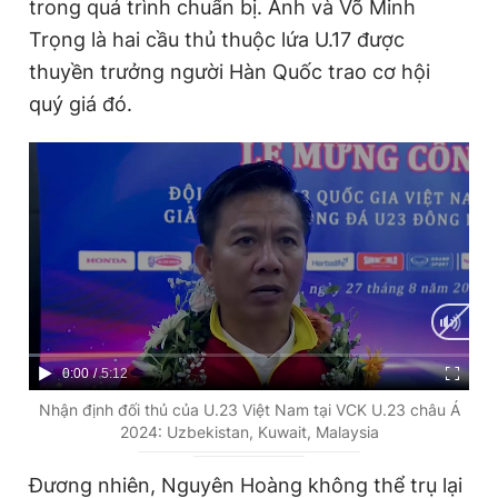
trong quá trình chuẩn bị. Anh và Võ Minh
Trọng là hai cầu thủ thuộc lứa U.17 được
thuyền trưởng người Hàn Quốc trao cơ hội
quý giá đó.
C
0:00
/
D
5:12
u
u
Nhận định đối thủ của U.23 Việt Nam tại VCK U.23 châu Á
2024: Uzbekistan, Kuwait, Malaysia
r
r
r
a
Đương nhiên, Nguyên Hoàng không thể trụ lại