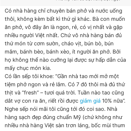
Có nhà hàng chỉ chuyên bán phở và nước uống
thôi, không kèm bất kì thứ gì khác. Bà con muốn
ăn phở, vô đây ăn là ngon, rẻ, có vị nhất và gặp
nhiều người Việt nhất. Chứ vô nhà hàng bán đủ
thứ món từ cơm sườn, cháo vịt, bún bò, bún
mắm, bánh bèo, bánh xèo, ít người ăn phở. Bởi
họ không thể nào cưỡng lại được sự hấp dẫn của
mấy chục món kia.
Có lần sếp tôi khoe: “Gần nhà tao mới mở một
tiệm phở ngon và rẻ lắm. Có 7 đô thôi mà đủ thứ
thịt và “fresh” – tươi quá trời. Tuần nào tao cũng
dắt vợ con ra ăn, riết rồi được
giảm giá
10% nữa”.
Nghe sếp nói mãi tôi cũng tới đó coi sao. Nhà
hàng sạch đẹp đúng chuẩn Mỹ (chứ không như
nhiều nhà hàng Việt sàn trơn láng, bốc mùi thum