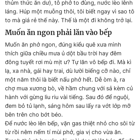
thủm thức ăn dư), tô phở to đùng, nước lèo lênh
láng. Húp một muỗng thôi, tôi biết ngay vì sao tô
to mà giá rẻ thế này. Thế là một đi không trở lại.
Muốn ăn ngon phải lăn vào bếp
Muốn ăn phở ngon, đúng kiểu quê xưa mình
thích giữa chiều mưa ủ dột bầu trời hay đêm
đông tuyết rơi mù mịt ư? Tự lăn vô bếp đi. Mà kì
lạ, xa nhà, gái hay trai, dù lười biếng cỡ nào, chỉ
một năm thôi là biết nấu phở hết. Dễ òm à, ra
chợ mua xương bò, về hầm chung với sả kèm củ
hành với gừng liu riu vài tiếng. Sau đó để nguội,
đem bỏ tủ lạnh, sáng hôm sau lấy ra vớt lớp mỡ
bên trên cho bớt béo.
Để nước lèo lên bếp, vặn gas thiệt nhỏ cho sôi từ
từ rồi nêm nếm tí mùi phở, gia vị cho vừa ăn.