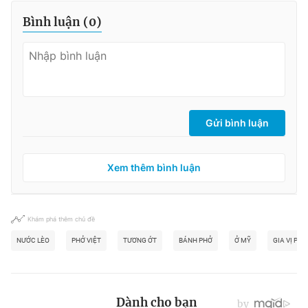
Bình luận (
0
)
Gửi bình luận
Xem thêm bình luận
Khám phá thêm chủ đề
NƯỚC LÈO
PHỞ VIỆT
TƯƠNG ỚT
BÁNH PHỞ
Ở MỸ
GIA VỊ PHỞ