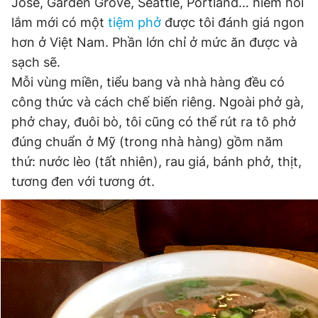
Jose, Garden Grove, Seattle, Portland… hiếm hoi
Giấy phép xuất bản số 110/GP - BTTTT cấp ngày 24.3.2020
lắm mới có một
tiệm phở
được tôi đánh giá ngon
© 2003-2026 Bản quyền thuộc về Báo Thanh Niên. Cấm sao
chép dưới mọi hình thức nếu không có sự chấp thuận bằng văn
hơn ở Việt Nam. Phần lớn chỉ ở mức ăn được và
bản. Phát triển bởi ePi Technologies, JSC.
sạch sẽ.
Mỗi vùng miền, tiểu bang và nhà hàng đều có
công thức và cách chế biến riêng. Ngoài phở gà,
phở chay, đuôi bò, tôi cũng có thể rút ra tô phở
đúng chuẩn ở Mỹ (trong nhà hàng) gồm năm
thứ: nước lèo (tất nhiên), rau giá, bánh phở, thịt,
tương đen với tương ớt.