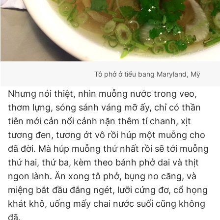
Tô phở ở tiểu bang Maryland, Mỹ
Nhưng nói thiệt, nhìn muỗng nước trong veo,
thơm lựng, sóng sánh váng mỡ ấy, chỉ có thần
tiên mới cản nổi cảnh nặn thêm tí chanh, xịt
tương đen, tương ớt vô rồi húp một muỗng cho
đã đời. Mà húp muỗng thứ nhất rồi sẽ tới muỗng
thứ hai, thứ ba, kèm theo bánh phở dai và thịt
ngon lành. Ăn xong tô phở, bụng no căng, và
miệng bắt đầu đắng ngét, lưỡi cứng đơ, cổ họng
khát khô, uống mấy chai nước suối cũng không
đã.