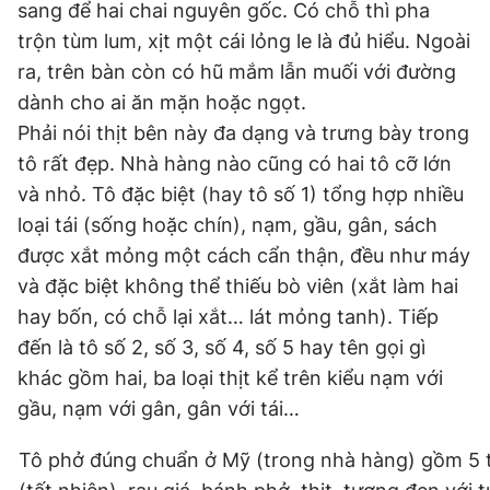
sang để hai chai nguyên gốc. Có chỗ thì pha
trộn tùm lum, xịt một cái lỏng le là đủ hiểu. Ngoài
ra, trên bàn còn có hũ mắm lẫn muối với đường
dành cho ai ăn mặn hoặc ngọt.
Phải nói thịt bên này đa dạng và trưng bày trong
tô rất đẹp. Nhà hàng nào cũng có hai tô cỡ lớn
và nhỏ. Tô đặc biệt (hay tô số 1) tổng hợp nhiều
loại tái (sống hoặc chín), nạm, gầu, gân, sách
được xắt mỏng một cách cẩn thận, đều như máy
và đặc biệt không thể thiếu bò viên (xắt làm hai
hay bốn, có chỗ lại xắt… lát mỏng tanh). Tiếp
đến là tô số 2, số 3, số 4, số 5 hay tên gọi gì
khác gồm hai, ba loại thịt kể trên kiểu nạm với
gầu, nạm với gân, gân với tái…
Tô phở đúng chuẩn ở Mỹ (trong nhà hàng) gồm 5 t