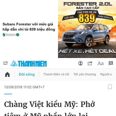
Subaru Forester với mức giá
hấp dẫn chỉ từ 839 triệu đồng
Subaru
Đời sống
Thanh Niên và tôi
Tết yêu thương
Người sốn
QUẢNG CÁO
ĐẶT BÁO
13/09/2019 11:02 GMT+7
Thông tin tài khoản
Chàng Việt kiều Mỹ: Phở
Đổi mật khẩu
Chuyên mục
Tin đã lưu