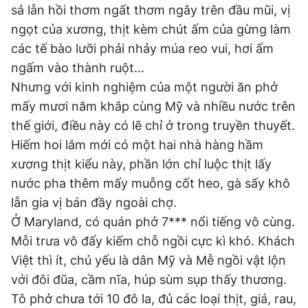
sả lẫn hồi thơm ngất thơm ngây trên đầu mũi, vị
ngọt của xương, thịt kèm chút ấm của gừng làm
các tế bào lưỡi phải nhảy múa reo vui, hơi ấm
ngấm vào thành ruột…
Nhưng với kinh nghiệm của một người ăn phở
mấy mươi năm khắp cùng Mỹ và nhiều nước trên
thế giới, điều này có lẽ chỉ ở trong truyền thuyết.
Hiếm hoi lắm mới có một hai nhà hàng hầm
xương thịt kiểu này, phần lớn chỉ luộc thịt lấy
nước pha thêm mấy muỗng cốt heo, gà sấy khô
lẫn gia vị bán đầy ngoài chợ.
Ở Maryland, có quán phở 7*** nổi tiếng vô cùng.
Mỗi trưa vô đấy kiếm chỗ ngồi cực kì khó. Khách
Việt thì ít, chủ yếu là dân Mỹ và Mễ ngồi vật lộn
với đôi đũa, cầm nĩa, húp sùm sụp thấy thương.
Tô phở chưa tới 10 đô la, đủ các loại thịt, giá, rau,