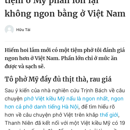
tiệm ở Mỹ phần lớn lại
Chuyên mục khác
không ngon bằng ở Việt Nam
Tin đã xem
Chào ngày mới
Tin 24h
Đăng xuất
Hữu Tài
Tin thị trường
Tin 360
Hiếm hoi lắm mới có một tiệm phở tôi đánh giá
Video
Magazine
ngon hơn ở Việt Nam. Phần lớn chỉ ở mức ăn
được và sạch sẽ.
Sản phẩm khác
Tô phở Mỹ đầy đủ thịt thà, rau giá
Tiện ích
Bạn cần biết
Sau ý kiến của nhà nghiên cứu Trịnh Bách về câu
chuyện
phở Việt kiều Mỹ nấu là ngon nhất, ngon
Thông tin tòa soạn
Liên hệ quảng cáo
hơn cả phở danh tiếng Hà Nội
, để tìm hiểu rõ
hơn về câu chuyện phở Việt trên khắp
thế giới
,
Thanh Niên đã kết nối với một Việt kiều Mỹ có 19