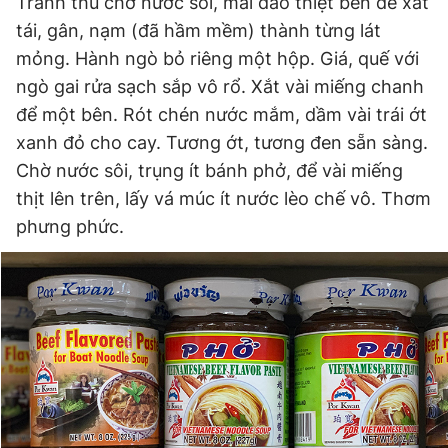
Tranh thủ chờ nước sôi, mài dao thiệt bén để xắt
tái, gân, nạm (đã hầm mềm) thành từng lát
mỏng. Hành ngò bỏ riêng một hộp. Giá, quế với
ngò gai rửa sạch sắp vô rổ. Xắt vài miếng chanh
để một bên. Rót chén nước mắm, dầm vài trái ớt
xanh đỏ cho cay. Tương ớt, tương đen sẵn sàng.
Chờ nước sôi, trụng ít bánh phở, để vài miếng
thịt lên trên, lấy vá múc ít nước lèo chế vô. Thơm
phưng phức.