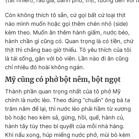
(tất nhiên), rau giá, bánh phở, thịt, tương đen với 
Còn không thích tô sẵn, cứ gọi bất cứ loại thịt
nào mình muốn hoặc gọi thêm chén nhỏ (side)
kèm theo. Muốn ăn thêm hành giấm, nước béo,
hành chần gì cũng có. Quan trọng là có tiền, chứ
thịt thì chẳng bao giờ thiếu. Tô yêu thích của tôi
là tái sống, gân với bò viên. Lần nào đi ăn cũng
chỉ nhiêu đó hoài không ngán.
Mỹ cũng có phở bột nêm, bột ngọt
Thành phần quan trọng nhất của tô phở Mỹ
chính là nước lèo. Theo đúng “chuẩn” ông bà ta
trăm năm để lại, thì nước lèo phải hầm từ xương
bò hoặc heo kèm sả, gừng, hồi, quế, hành củ,
hành tây tùy theo bí quyết của mỗi nhà hàng.
Khi nấu xong, húp miếng nước phở, mùi bò kèm