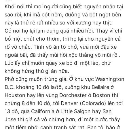
Khỏi nói thì mọi người cũng biết nguyên nhân tại
sao rồi, khi mà bột nêm, đường và bột ngọt bên
này là thứ rẻ rất nhiều so với xương hay thịt.
Có nơi họ lại lạm dụng quá nhiều hồi. Thay vì chỉ
bỏ một chút cho thơm, thì họ lại cho nguyên cả
rổ vô chắc. Tính vô ăn tô phở, vừa mới đậu xe
ngoài bãi, đã thấy mùi hồi xộc thẳng vô mũi rồi.
Lúc ấy chỉ muốn quay xe bỏ đi một lèo, chứ
không hứng thú gì ăn nữa.
Phở cũng muôn trùng giá. Ở khu vực Washington
D.C. khoảng 10 đô la/tô, xuống khu Bellaire ở
Houston hay lên vùng Dorchester ở Boston thì
chừng 8 đến 10 đô, tới Denver (Colorado) lên tới
13 đô, qua California ở Little Saigon hay San
Jose thì giá cả vô chừng hơn, đi một bước thấy
một tiệm phở, cạnh tranh sát rạt. Bạn tôi bảo ở