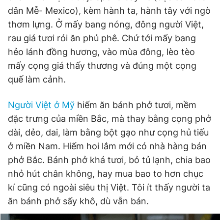
dân Mễ- Mexico), kèm hành ta, hành tây với ngò
thơm lựng. Ở mấy bang nóng, đông người Việt,
rau giá tươi rói ăn phủ phê. Chứ tới mấy bang
hẻo lánh đồng hương, vào mùa đông, lèo tèo
mấy cọng giá thấy thương và đúng một cọng
quế làm cảnh.
Người Việt ở Mỹ
hiếm ăn bánh phở tươi, mềm
đặc trưng của miền Bắc, mà thay bằng cọng phở
dài, dẻo, dai, làm bằng bột gạo như cọng hủ tiếu
ở miền Nam. Hiếm hoi lắm mới có nhà hàng bán
phở Bắc. Bánh phở khá tươi, bỏ tủ lạnh, chia bao
nhỏ hút chân không, hay mua bao to hơn chục
kí cũng có ngoài siêu thị Việt. Tôi ít thấy người ta
ăn bánh phở sấy khô, dù vẫn bán.