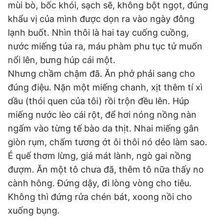
mùi bò, bốc khói, sạch sẽ, không bột ngọt, đúng
khẩu vị của mình được dọn ra vào ngày đông
lạnh buốt. Nhìn thôi là hai tay cuống cuồng,
nước miếng túa ra, máu phàm phu tục tử muốn
nổi lên, bưng húp cái một.
Nhưng chầm chậm đã. Ăn phở phải sang cho
đúng điệu. Nặn một miếng chanh, xịt thêm tí xì
dầu (thói quen của tôi) rồi trộn đều lên. Húp
miếng nước lèo cái rột, để hơi nóng nồng nàn
ngấm vào từng tế bào da thịt. Nhai miếng gân
giòn rụm, chấm tương ớt ôi thôi nó dẻo làm sao.
É quế thơm lừng, giá mát lành, ngò gai nồng
đượm. Ăn một tô chưa đã, thêm tô nữa thấy no
cành hông. Đứng dậy, đi lòng vòng cho tiêu.
Không thì đứng rửa chén bát, xoong nồi cho
xuống bụng.