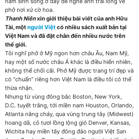
năm sinh sống ở đây để nghe anh trải lòng về
phở nơi xứ cờ hoa.
Thanh Niên
xin giới thiệu bài viết của anh Hữu
Đọc Thanh Niên trên điện thoại
Tài, một
người Việt
có nhiều sách xuất bản tại
Việt Nam và đã đặt chân đến nhiều nước trên
thế giới.
Tôi nghĩ phở ở Mỹ ngon hơn châu Âu, Nam Mỹ,
Theo dõi báo trên
hay một số nước châu Á khác là điều hiển nhiên,
không thể chối cãi. Phở Mỹ được trang trí đẹp và
Hotline
Liên hệ quảng cáo
có “chuẩn” riêng hơn Việt Nam là điều tôi có thể
0906 645 777
0908 780 404
thừa nhận.
Nhưng từ vùng đông bắc Boston, New York,
Đặt báo
Quảng cáo
RSS
Tòa soạn
Chính sách bảo
D.C. tuyết trắng, tới miền nam Houston, Orlando,
Tổng biên tập: Nguyễn Ngọc Toàn
Atlanta nắng cháy, qua vùng trung tây (Midwest)
Phó tổng biên tập thường trực: Hải Thành
hoang dã, cỏ tươi lồng lộng gió Denver, Kansas,
Phó tổng biên tập: Lâm Hiếu Dũng
Phó tổng biên tập: Trần Việt Hưng
Wichita hay miền tây đông đảo người Việt San
Tổng thư ký tòa soạn: Đức Trung