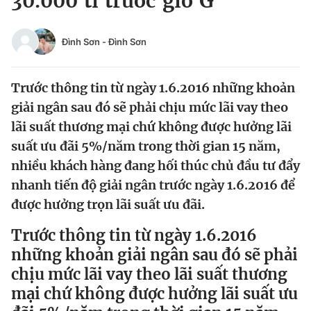
30.000 tỉ trước giờ G
Chuyên mục khác
Tin đã xem
Đình Sơn
-
Đình Sơn
Chào ngày mới
Tin 24h
Đăng xuất
Trước thông tin từ ngày 1.6.2016 những khoản
Tin thị trường
Tin 360
giải ngân sau đó sẽ phải chịu mức lãi vay theo
lãi suất thương mại chứ không được hưởng lãi
Video
Magazine
suất ưu đãi 5%/năm trong thời gian 15 năm,
nhiều khách hàng đang hối thúc chủ đầu tư đẩy
nhanh tiến độ giải ngân trước ngày 1.6.2016 để
Sản phẩm khác
được hưởng trọn lãi suất ưu đãi.
Tiện ích
Bạn cần biết
Trước thông tin từ ngày 1.6.2016
những khoản giải ngân sau đó sẽ phải
Thông tin tòa soạn
Liên hệ quảng cáo
chịu mức lãi vay theo lãi suất thương
mại chứ không được hưởng lãi suất ưu