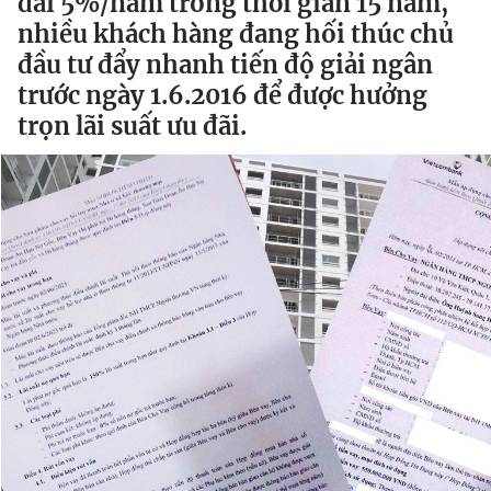
đãi 5%/năm trong thời gian 15 năm,
nhiều khách hàng đang hối thúc chủ
đầu tư đẩy nhanh tiến độ giải ngân
Đọc Thanh Niên trên điện thoại
trước ngày 1.6.2016 để được hưởng
trọn lãi suất ưu đãi.
Theo dõi báo trên
Hotline
Liên hệ quảng cáo
0906 645 777
0908 780 404
Đặt báo
Quảng cáo
RSS
Tòa soạn
Chính sách bảo
Tổng biên tập: Nguyễn Ngọc Toàn
Phó tổng biên tập thường trực: Hải Thành
Phó tổng biên tập: Lâm Hiếu Dũng
Phó tổng biên tập: Trần Việt Hưng
Tổng thư ký tòa soạn: Đức Trung