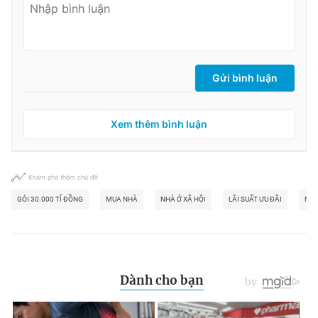
Gửi bình luận
Xem thêm bình luận
Khám phá thêm chủ đề
GÓI 30.000 TỈ ĐỒNG
MUA NHÀ
NHÀ Ở XÃ HỘI
LÃI SUẤT ƯU ĐÃI
NG