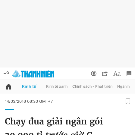
Kinh tế
Kinh tế xanh
Chính sách - Phát triển
Ngân hàn
QUẢNG CÁO
ĐẶT BÁO
14/03/2016 06:30 GMT+7
Thông tin tài khoản
Chạy đua giải ngân gói
Đổi mật khẩu
Chuyên mục
Tin đã lưu