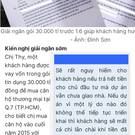
Giấy phép xuất bản số 110/GP - BTTTT cấp ngày 24.3.2020
© 2003-2026 Bản quyền thuộc về Báo Thanh Niên. Cấm sao
chép dưới mọi hình thức nếu không có sự chấp thuận bằng văn
bản. Phát triển bởi ePi Technologies, JSC.
Giải ngân gói 30.000 tỉ trước 1.6 giúp khách hàng hưở
- Ảnh: Đình Sơn
Kiến nghị giải ngân sớm
Chị Thy, một
khách hàng được
Sẽ rất nguy hiểm cho
vay vốn trong gói
khách hàng nếu trả hết tiền
tín dụng 30.000 tỉ
cho chủ đầu tư mà dự án
đồng để mua căn
vẫn chưa giao nhà. Nếu dự
hộ thương mại tại
án vì một lý do nào đó
Q.7 (TP.HCM),
không thể tiếp tục triển
cho biết chị mua
khai thì khách hàng sẽ mất
căn hộ vào cuối
cả chì lẫn chài khi tiền đã
năm 2015 với