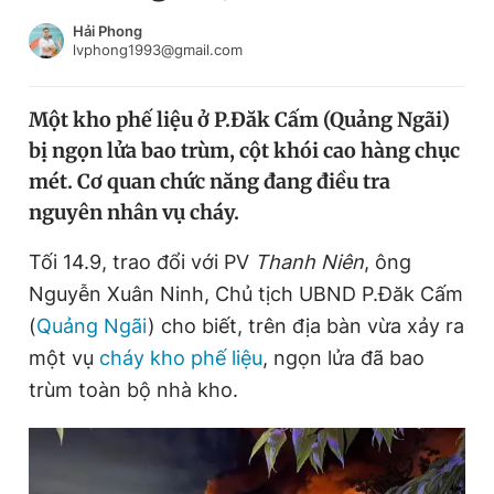
Chuyên mục khác
Hải Phong
Tin đã xem
lvphong1993@gmail.com
Chào ngày mới
Tin 24h
Đăng xuất
Một kho phế liệu ở P.Đăk Cấm (Quảng Ngãi)
Tin thị trường
Tin 360
bị ngọn lửa bao trùm, cột khói cao hàng chục
mét. Cơ quan chức năng đang điều tra
Video
Magazine
nguyên nhân vụ cháy.
Tối 14.9, trao đổi với PV
Thanh Niên
, ông
Nguyễn Xuân Ninh, Chủ tịch UBND P.Đăk Cấm
Sản phẩm khác
(
Quảng Ngãi
) cho biết, trên địa bàn vừa xảy ra
Tiện ích
Bạn cần biết
một vụ
cháy kho phế liệu
, ngọn lửa đã bao
trùm toàn bộ nhà kho.
Thông tin tòa soạn
Liên hệ quảng cáo