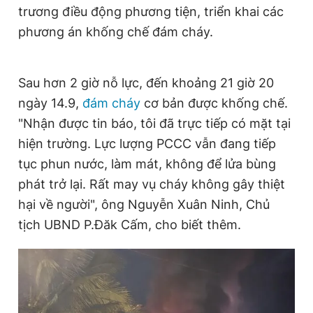
trương điều động phương tiện, triển khai các
Giấy phép xuất bản số 110/GP - BTTTT cấp ngày 24.3.2020
© 2003-2026 Bản quyền thuộc về Báo Thanh Niên. Cấm sao
phương án khống chế đám cháy.
chép dưới mọi hình thức nếu không có sự chấp thuận bằng văn
bản. Phát triển bởi ePi Technologies, JSC.
Sau hơn 2 giờ nỗ lực, đến khoảng 21 giờ 20
ngày 14.9,
đám cháy
cơ bản được khống chế.
"Nhận được tin báo, tôi đã trực tiếp có mặt tại
hiện trường. Lực lượng PCCC vẫn đang tiếp
tục phun nước, làm mát, không để lửa bùng
phát trở lại. Rất may vụ cháy không gây thiệt
hại về người", ông Nguyễn Xuân Ninh, Chủ
tịch UBND P.Đăk Cấm, cho biết thêm.