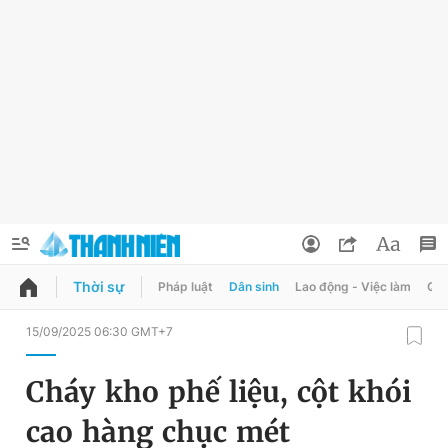
Thời sự
Pháp luật
Dân sinh
Lao động - Việc làm
Quy
QUẢNG CÁO
ĐẶT BÁO
15/09/2025 06:30 GMT+7
Thông tin tài khoản
Cháy kho phế liệu, cột khói
Đổi mật khẩu
Chuyên mục
cao hàng chục mét
Tin đã lưu