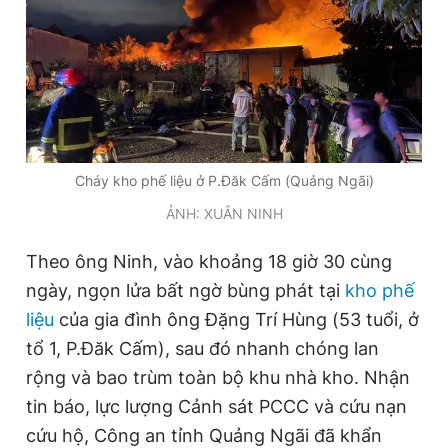
Đọc Thanh Niên trên điện thoại
Cháy kho phế liệu ở P.Đăk Cấm (Quảng Ngãi)
Theo dõi báo trên
ẢNH: XUÂN NINH
Hotline
Liên hệ quảng cáo
Theo ông Ninh, vào khoảng 18 giờ 30 cùng
0906 645 777
0908 780 404
ngày, ngọn lửa bất ngờ bùng phát tại
kho phế
liệu
của gia đình ông Đặng Trí Hùng (53 tuổi, ở
Đặt báo
Quảng cáo
RSS
Tòa soạn
Chính sách bảo
tổ 1, P.Đăk Cấm), sau đó nhanh chóng lan
Tổng biên tập: Nguyễn Ngọc Toàn
rộng và bao trùm toàn bộ khu nhà kho. Nhận
Phó tổng biên tập thường trực: Hải Thành
Phó tổng biên tập: Lâm Hiếu Dũng
tin báo, lực lượng Cảnh sát PCCC và cứu nạn
Phó tổng biên tập: Trần Việt Hưng
cứu hộ, Công an tỉnh Quảng Ngãi đã khẩn
Tổng thư ký tòa soạn: Đức Trung