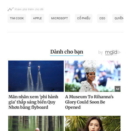
Khám phá thêm chủ đề
TIM COOK
APPLE
MICROSOFT
CỔ PHIẾU
CEO
QUYỀN LỰC