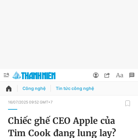
Công nghệ
Tin tức công nghệ
QUẢNG CÁO
ĐẶT BÁO
16/07/2025 09:52 GMT+7
Thông tin tài khoản
Chiếc ghế CEO Apple của
Đổi mật khẩu
Chuyên mục
Tim Cook đang lung lay?
Tin đã lưu