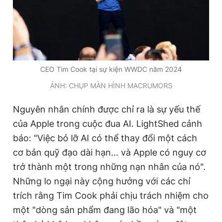
Giấy phép xuất bản số 110/GP - BTTTT cấp ngày 24.3.2020
© 2003-2026 Bản quyền thuộc về Báo Thanh Niên. Cấm sao
chép dưới mọi hình thức nếu không có sự chấp thuận bằng văn
bản. Phát triển bởi ePi Technologies, JSC.
CEO Tim Cook tại sự kiện WWDC năm 2024
ẢNH: CHỤP MÀN HÌNH MACRUMORS
Nguyên nhân chính được chỉ ra là sự yếu thế
của Apple trong cuộc đua AI. LightShed cảnh
báo: "Việc bỏ lỡ AI có thể thay đổi một cách
cơ bản quỹ đạo dài hạn... và Apple có nguy cơ
trở thành một trong những nạn nhân của nó".
Những lo ngại này cộng hưởng với các chỉ
trích rằng Tim Cook phải chịu trách nhiệm cho
một "dòng sản phẩm đang lão hóa" và "một