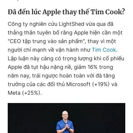
Đã đến lúc Apple thay thế Tim Cook?
Đọc Thanh Niên trên điện thoại
Công ty nghiên cứu LightShed vừa qua đã
thẳng thắn tuyên bố rằng Apple hiện cần một
"CEO tập trung vào sản phẩm", thay vì một
người chỉ mạnh về vận hành như
Tim Cook
.
Theo dõi báo trên
Lập luận này càng có trọng lượng khi cổ phiếu
Apple đã tụt hậu nặng nề, giảm 16% trong
Hotline
Liên hệ quảng cáo
năm nay, trái ngược hoàn toàn với đà tăng
0906 645 777
0908 780 404
trưởng của các đối thủ Microsoft (+19%) và
Meta (+25%).
Đặt báo
Quảng cáo
RSS
Tòa soạn
Chính sách bảo
Tổng biên tập: Nguyễn Ngọc Toàn
Phó tổng biên tập thường trực: Hải Thành
Phó tổng biên tập: Lâm Hiếu Dũng
Phó tổng biên tập: Trần Việt Hưng
Tổng thư ký tòa soạn: Đức Trung