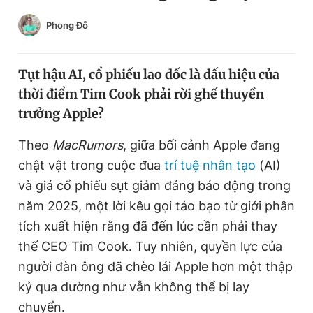
Chuyên mục khác
Phong Đỗ
Tin đã xem
Chào ngày mới
Tin 24h
Đăng xuất
Tụt hậu AI, cổ phiếu lao dốc là dấu hiệu của
Tin thị trường
Tin 360
thời điểm Tim Cook phải rời ghế thuyền
trưởng Apple?
Video
Magazine
Theo
MacRumors
, giữa bối cảnh Apple đang
chật vật trong cuộc đua
trí tuệ nhân tạo
(AI)
và giá cổ phiếu sụt giảm đáng báo động trong
Sản phẩm khác
năm 2025, một lời kêu gọi táo bạo từ giới phân
Tiện ích
Bạn cần biết
tích xuất hiện rằng đã đến lúc cần phải thay
thế CEO Tim Cook. Tuy nhiên, quyền lực của
Thông tin tòa soạn
Liên hệ quảng cáo
người đàn ông đã chèo lái Apple hơn một thập
kỷ qua dường như vẫn không thể bị lay
chuyển.