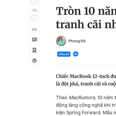
Tròn 10 nă
tranh cãi n
Phong Đỗ
Chia sẻ
Chiếc MacBook 12-inch đư
là đột phá, tranh cãi và cu
Theo
MacRumors
, 10 năm 
động làng công nghệ khi tr
kiện Spring Forward. Mẫu m