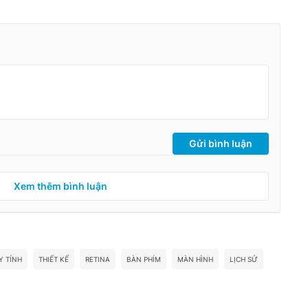
Gửi bình luận
Xem thêm bình luận
Y TÍNH
THIẾT KẾ
RETINA
BÀN PHÍM
MÀN HÌNH
LỊCH SỬ