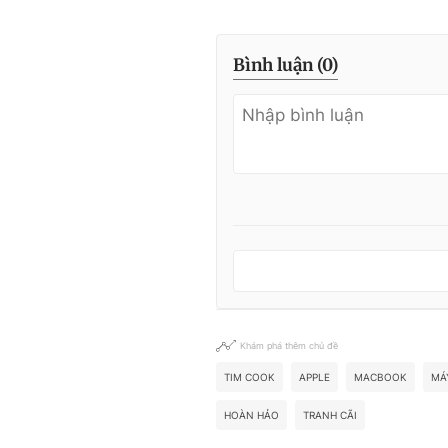
Bình luận (
0
)
Khám phá thêm chủ đề
TIM COOK
APPLE
MACBOOK
MÁ
HOÀN HẢO
TRANH CÃI