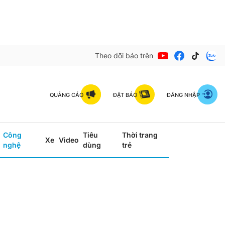
Theo dõi báo trên
QUẢNG CÁO
ĐẶT BÁO
ĐĂNG NHẬP
Công
Tiêu
Thời trang
Xe
Video
nghệ
dùng
trẻ