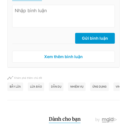
Gửi bình luận
Xem thêm bình luận
Khám phá thêm chủ đề
BẪY LỪA
LỪA ĐẢO
DẪN DỤ
NHIỆM VỤ
ỨNG DỤNG
VINCOM