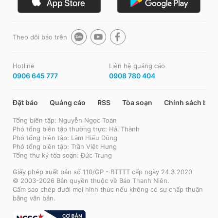
Theo dõi báo trên
Hotline
Liên hệ quảng cáo
0906 645 777
0908 780 404
Đặt báo
Quảng cáo
RSS
Tòa soạn
Chính sách bảo
Tổng biên tập: Nguyễn Ngọc Toàn
Phó tổng biên tập thường trực: Hải Thành
Phó tổng biên tập: Lâm Hiếu Dũng
Phó tổng biên tập: Trần Việt Hưng
Tổng thư ký tòa soạn: Đức Trung
Giấy phép xuất bản số 110/GP - BTTTT cấp ngày 24.3.2020
© 2003-2026 Bản quyền thuộc về Báo Thanh Niên.
Cấm sao chép dưới mọi hình thức nếu không có sự chấp thuận
bằng văn bản.