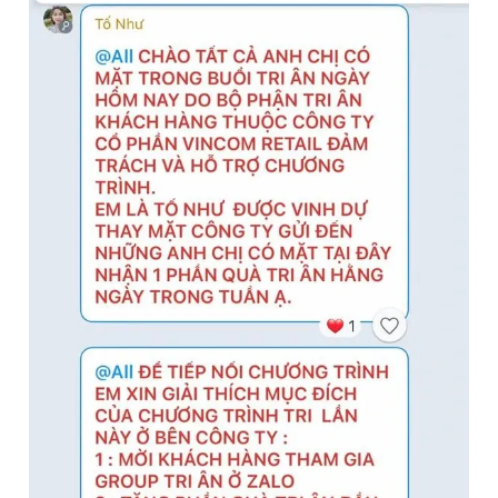
Đọc Thanh Niên trên điện thoại
Theo dõi báo trên
Hotline
Liên hệ quảng cáo
0906 645 777
0908 780 404
Đặt báo
Quảng cáo
RSS
Tòa soạn
Chính sách bảo
Tổng biên tập: Nguyễn Ngọc Toàn
Phó tổng biên tập thường trực: Hải Thành
Phó tổng biên tập: Lâm Hiếu Dũng
Phó tổng biên tập: Trần Việt Hưng
Tổng thư ký tòa soạn: Đức Trung