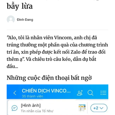
bẫy lừa
Chuyên mục khác
Tin đã xem
Chào ngày mới
Tin 24h
Đinh Đang
Đăng xuất
Tin thị trường
Tin 360
"Alo, tôi là nhân viên Vincom, anh chị đã
trúng thưởng một phần quà của chương trình
Video
Magazine
tri ân, xin phép được kết nối Zalo để trao đổi
thêm ạ". Và chiêu trò câu kéo, dẫn dụ bắt
đầu...
Sản phẩm khác
Những cuộc điện thoại bất ngờ
Tiện ích
Bạn cần biết
Thông tin tòa soạn
Liên hệ quảng cáo