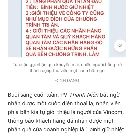
Giấy phép xuất bản số 110/GP - BTTTT cấp ngày 24.3.2020
© 2003-2026 Bản quyền thuộc về Báo Thanh Niên. Cấm sao
chép dưới mọi hình thức nếu không có sự chấp thuận bằng văn
bản. Phát triển bởi ePi Technologies, JSC.
Từ cuộc gọi nhận quà khuyến mãi, nhiều người bỗng trở
thành cộng tác viên một cách bất ngờ
ĐINH ĐANG
Buổi sáng cuối tuần, PV
Thanh Niên
bất ngờ
nhận được một cuộc điện thoại lạ, nhân viên
phía bên kia tự giới thiệu là người của Vincom,
thông báo khách hàng đã nhận được một
phần quà của doanh nghiệp là 1 bình giữ nhiệt