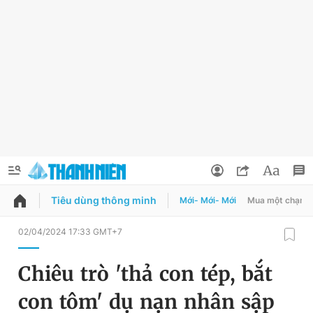
Tiêu dùng thông minh
Mới- Mới- Mới
Mua một chạm
QUẢNG CÁO
ĐẶT BÁO
02/04/2024 17:33 GMT+7
Thông tin tài khoản
Chiêu trò 'thả con tép, bắt
Đổi mật khẩu
Chuyên mục
con tôm' dụ nạn nhân sập
Tin đã lưu