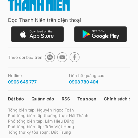
Đọc Thanh Niên trên điện thoại
Theo dõi báo trên
Hotline
Liên hệ quảng cáo
0906 645 777
0908 780 404
Đặt báo
Quảng cáo
RSS
Tòa soạn
Chính sách bảo
Tổng biên tập: Nguyễn Ngọc Toàn
Phó tổng biên tập thường trực: Hải Thành
Phó tổng biên tập: Lâm Hiếu Dũng
Phó tổng biên tập: Trần Việt Hưng
Tổng thư ký tòa soạn: Đức Trung