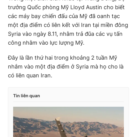
e
t
trưởng Quốc phòng Mỹ Lloyd Austin cho biết
n
i
các máy bay chiến đấu của Mỹ đã oanh tạc
t
o
một địa điểm có liên kết với Iran tại miền đông
T
n
Syria vào ngày 8.11, nhằm trả đũa các vụ tấn
i
công nhằm vào lực lượng Mỹ.
m
Đây là lần thứ hai trong khoảng 2 tuần Mỹ
e
nhắm vào một địa điểm ở Syria mà họ cho là
có liên quan Iran.
Tin liên quan