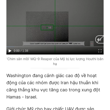
Giấy phép xuất bản số 110/GP - BTTTT cấp ngày 24.3.2020
© 2003-2026 Bản quyền thuộc về Báo Thanh Niên. Cấm sao
chép dưới mọi hình thức nếu không có sự chấp thuận bằng văn
bản. Phát triển bởi ePi Technologies, JSC.
C
0:00
/
D
1:38
u
u
‘Chim săn mồi’ MQ-9 Reaper của Mỹ bị lực lượng Houthi bắn
hạ
r
r
r
a
Washington đang cảnh giác cao độ về hoạt
e
t
động của các nhóm được Iran hậu thuẫn khi
n
i
căng thẳng khu vực tăng cao trong xung đột
t
o
Hamas - Israel.
T
n
Giới chức Mỹ cho hay chiếc UAV được sản
i