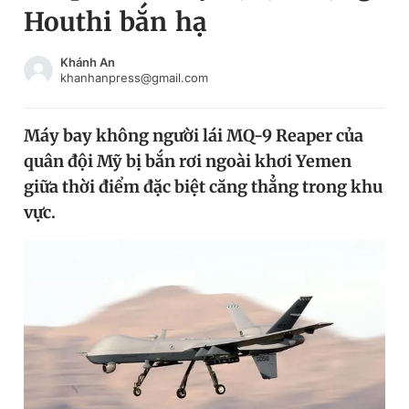
Houthi bắn hạ
Chuyên mục khác
Tin đã xem
Chào ngày mới
Tin 24h
Khánh An
khanhanpress@gmail.com
Đăng xuất
Tin thị trường
Tin 360
Máy bay không người lái MQ-9 Reaper của
quân đội Mỹ bị bắn rơi ngoài khơi Yemen
Video
Magazine
giữa thời điểm đặc biệt căng thẳng trong khu
vực.
Sản phẩm khác
Tiện ích
Bạn cần biết
Thông tin tòa soạn
Liên hệ quảng cáo