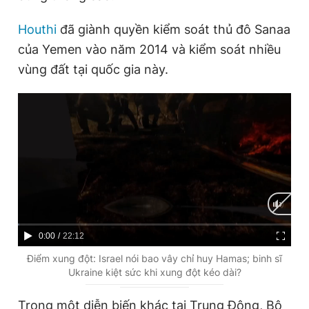
Houthi
đã giành quyền kiểm soát thủ đô Sanaa
của Yemen vào năm 2014 và kiểm soát nhiều
vùng đất tại quốc gia này.
C
0:00
/
D
22:12
u
u
Điểm xung đột: Israel nói bao vây chỉ huy Hamas; binh sĩ
Ukraine kiệt sức khi xung đột kéo dài?
r
r
r
a
Trong một diễn biến khác tại Trung Đông, Bộ