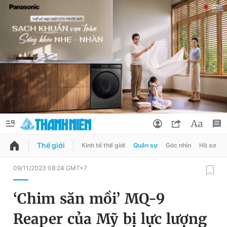
Thế giới
Kinh tế thế giới
Quân sự
Góc nhìn
Hồ sơ
QUẢNG CÁO
ĐẶT BÁO
09/11/2023 08:24 GMT+7
Thông tin tài khoản
‘Chim săn mồi’ MQ-9
Đổi mật khẩu
Chuyên mục
Reaper của Mỹ bị lực lượng
Tin đã lưu