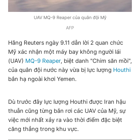
UAV MQ-9 Reaper của quân đội Mỹ
Đọc Thanh Niên trên điện thoại
AFP
Hãng Reuters ngày 9.11 dẫn lời 2 quan chức
Mỹ xác nhận một máy bay không người lái
Theo dõi báo trên
(UAV)
MQ-9 Reaper
, biệt danh "Chim săn mồi",
của quân đội nước này vừa bị lực lượng
Houthi
Hotline
Liên hệ quảng cáo
bắn hạ ngoài khơi Yemen.
0906 645 777
0908 780 404
Dù trước đây lực lượng Houthi được Iran hậu
Đặt báo
Quảng cáo
RSS
Tòa soạn
Chính sách bảo
thuẫn cũng từng bắn rơi các UAV của Mỹ, sự
Tổng biên tập: Nguyễn Ngọc Toàn
Phó tổng biên tập thường trực: Hải Thành
việc mới nhất xảy ra vào thời điểm đặc biệt
Phó tổng biên tập: Lâm Hiếu Dũng
căng thẳng trong khu vực.
Phó tổng biên tập: Trần Việt Hưng
Tổng thư ký tòa soạn: Đức Trung