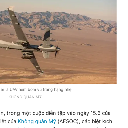
r là UAV ném bom vũ trang hạng nhẹ
KHÔNG QUÂN MỸ
n, trong một cuộc diễn tập vào ngày 15.6 của
biệt của
Không quân Mỹ
(AFSOC), các biệt kích