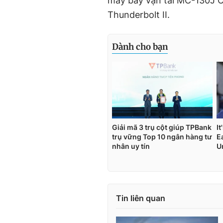
máy bay vận tải MC-130J 
Thunderbolt II.
Tin liên quan