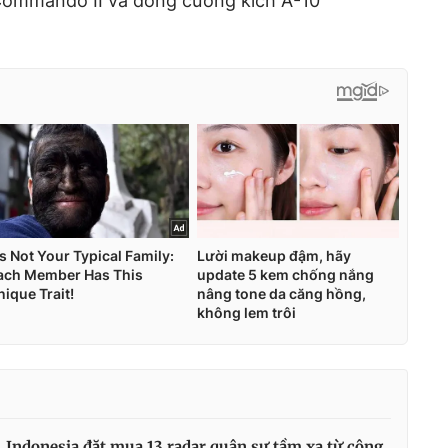
Commando II và dòng cường kích A-10
Indonesia đặt mua 13 radar quân sự tầm xa từ công