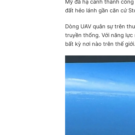
Mỹ đã hạ cánh thành côn
đất hẻo lánh gần căn cứ St
Dòng UAV quân sự trên th
truyền thống. Với năng lực
bất kỳ nơi nào trên thế giới