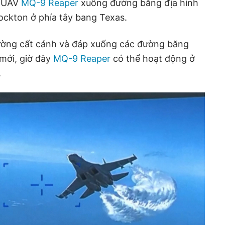
g UAV
MQ-9 Reaper
xuống đường băng địa hình
ockton ở phía tây bang Texas.
ường cất cánh và đáp xuống các đường băng
 mới, giờ đây
MQ-9 Reaper
có thể hoạt động ở
.