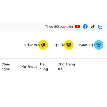
Theo dõi báo trên
QUẢNG CÁO
ĐẶT BÁO
ĐĂNG NHẬP
Công
Tiêu
Thời trang
Xe
Video
nghệ
dùng
trẻ