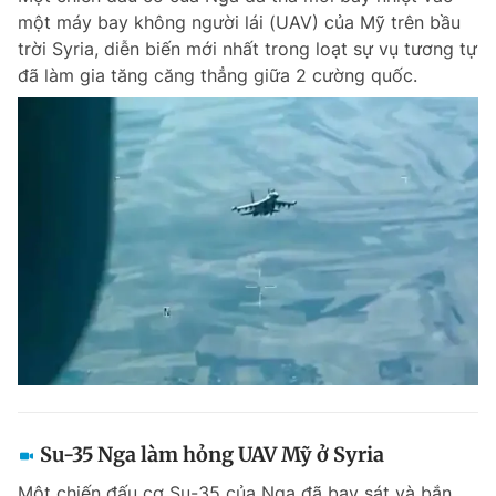
một máy bay không người lái (UAV) của Mỹ trên bầu
Giấy phép xuất bản số 110/GP - BTTTT cấp ngày 24.3.2020
© 2003-2026 Bản quyền thuộc về Báo Thanh Niên. Cấm sao chép
trời Syria, diễn biến mới nhất trong loạt sự vụ tương tự
dưới mọi hình thức nếu không có sự chấp thuận bằng văn bản.
đã làm gia tăng căng thẳng giữa 2 cường quốc.
Phát triển bởi ePi Technologies, JSC.
Su-35 Nga làm hỏng UAV Mỹ ở Syria
Một chiến đấu cơ Su-35 của Nga đã bay sát và bắn