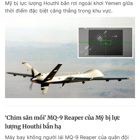
Mỹ bị lực lượng Houthi bắn rơi ngoài khơi Yemen giữa
Chuyên mục khác
thời điểm đặc biệt căng thẳng trong khu vực.
Tin đã xem
Chào ngày mới
Tin 24h
Đăng xuất
Tin thị trường
Tin 360
Video
Magazine
Sản phẩm khác
Tiện ích
Bạn cần biết
Thông tin tòa soạn
Liên hệ quảng cáo
‘Chim săn mồi’ MQ-9 Reaper của Mỹ bị lực
lượng Houthi bắn hạ
Máy bay không người lái MQ-9 Reaper của quân đội