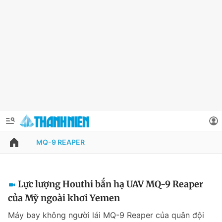
MQ-9 REAPER
QUẢNG CÁO
ĐẶT BÁO
Thông tin tài khoản
Lực lượng Houthi bắn hạ UAV MQ-9 Reaper
của Mỹ ngoài khơi Yemen
Đổi mật khẩu
Chuyên mục
Máy bay không người lái MQ-9 Reaper của quân đội
Tin đã lưu