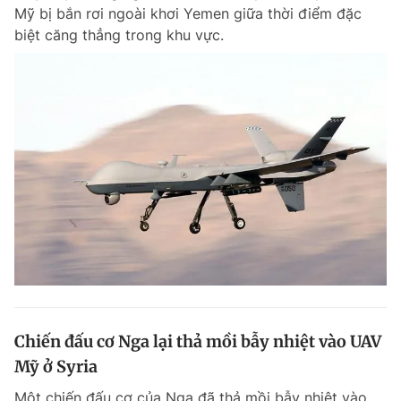
Mỹ bị bắn rơi ngoài khơi Yemen giữa thời điểm đặc
biệt căng thẳng trong khu vực.
Đọc Thanh Niên trên điện thoại
Theo dõi báo trên
Hotline
Liên hệ quảng cáo
0906 645 777
0908 780 404
Đặt báo
Quảng cáo
RSS
Tòa soạn
Chính sách bảo m
Tổng biên tập: Nguyễn Ngọc Toàn
Chiến đấu cơ Nga lại thả mồi bẫy nhiệt vào UAV
Phó tổng biên tập thường trực: Hải Thành
Phó tổng biên tập: Lâm Hiếu Dũng
Mỹ ở Syria
Phó tổng biên tập: Trần Việt Hưng
Tổng thư ký tòa soạn: Đức Trung
Một chiến đấu cơ của Nga đã thả mồi bẫy nhiệt vào