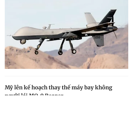
Mỹ lên kế hoạch thay thế máy bay không
người lái MQ-9 Reaper
Không quân Mỹ đang lên kế hoạch thay thế toàn bộ
máy bay không người lái (UAV) vũ trang MQ-9 Reaper,
biệt danh “thần chết”, nhằm đối phó các kẻ thù trong
tương lai.