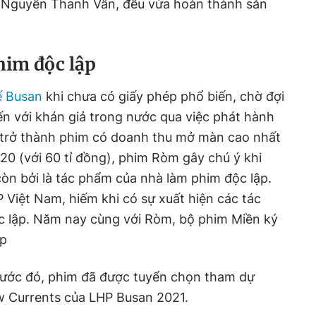
n Nguyễn Thanh Vân, đều vừa hoàn thành sản
him độc lập
ế Busan
khi chưa có giấy phép phổ biến, chờ đợi
ến với khán giả trong nước qua việc phát hành
ờ trở thành phim có doanh thu mở màn cao nhất
0 (với 60 tỉ đồng), phim Ròm gây chú ý khi
òn bởi là tác phẩm của nhà làm phim độc lập.
P Việt Nam, hiếm khi có sự xuất hiện các tác
 lập. Năm nay cùng với Ròm, bộ phim Miền ký
ập
rước đó, phim đã được tuyển chọn tham dự
w Currents của LHP Busan 2021.