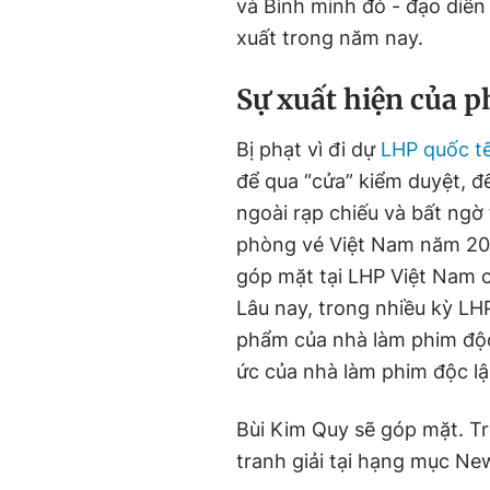
và Bình minh đỏ - đạo diễ
xuất trong năm nay.
Sự xuất hiện của p
Bị phạt vì đi dự
LHP quốc t
để qua “cửa” kiểm duyệt, đ
ngoài rạp chiếu và bất ng
phòng vé Việt Nam năm 202
góp mặt tại LHP Việt Nam c
Lâu nay, trong nhiều kỳ LH
phẩm của nhà làm phim độc
ức của nhà làm phim độc l
Bùi Kim Quy sẽ góp mặt. T
tranh giải tại hạng mục Ne