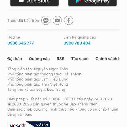
Theo dõi báo trên
Hotline
Liên hệ quảng cáo
0906 645 777
0908 780 404
Đặt báo
Quảng cáo
RSS
Tòa soạn
Chính sách bảo
Tổng biên tập: Nguyễn Ngọc Toàn
Phó tổng biên tập thường trực: Hải Thành
Phó tổng biên tập: Lâm Hiếu Dũng
Phó tổng biên tập: Trần Việt Hưng
Tổng thư ký tòa soạn: Đức Trung
Giấy phép xuất bản số 110/GP - BTTTT cấp ngày 24.3.2020
© 2003-2026 Bản quyền thuộc về Báo Thanh Niên.
Cấm sao chép dưới mọi hình thức nếu không có sự chấp thuận
bằng văn bản.