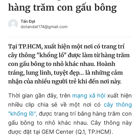
hàng trăm con gấu bông
Chuyên mục khác
Tin đã xem
Chào ngày mới
Tin 24h
Tấn Đạt
dotandat174@gmail.com
Đăng xuất
Tin thị trường
Tin 360
Tại TP.HCM, xuất hiện một nơi có trang trí
cây thông "khổng lồ" được làm từ hàng trăm
Video
Magazine
con gấu bông to nhỏ khác nhau. Hoành
tráng, lung linh, tuyệt đẹp… là những cảm
nhận của nhiều người trẻ khi đến nơi này.
Sản phẩm khác
Tiện ích
Thời gian gần đây, trên
Bạn cần biết
mạng xã hội
xuất hiện
nhiều clip chia sẻ về một nơi có
cây thông
"khổng lồ",
được trang trí bằng hàng trăm con
Thông tin tòa soạn
Liên hệ quảng cáo
gấu bông to nhỏ khác nhau. Cây thông này
được đặt tại GEM Center (Q.1, TP.HCM).