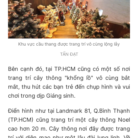
Khu vực cầu thang được trang trí vô cùng lộng lẫy
TẤN ĐẠT
Bên cạnh đó, tại TP.HCM cũng có một số nơi
trang trí cây thông "khổng lồ" vô cùng bắt
mắt, thu hút các bạn trẻ đến chụp hình và vui
chơi trong dịp Giáng sinh.
Điển hình như tại Landmark 81, Q.Bình Thạnh
(TP.HCM) cũng trang trí một cây thông Noel
cao hơn 20 m. Cây thông nơi đây được trang
trí với diện mạo như một lâu đài lung linh. Về