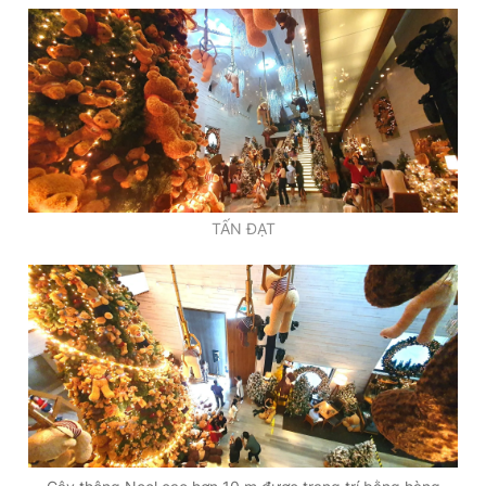
Đọc Thanh Niên trên điện thoại
Theo dõi báo trên
TẤN ĐẠT
Hotline
Liên hệ quảng cáo
0906 645 777
0908 780 404
Đặt báo
Quảng cáo
RSS
Tòa soạn
Chính sách bảo
Tổng biên tập: Nguyễn Ngọc Toàn
Phó tổng biên tập thường trực: Hải Thành
Phó tổng biên tập: Lâm Hiếu Dũng
Phó tổng biên tập: Trần Việt Hưng
Tổng thư ký tòa soạn: Đức Trung