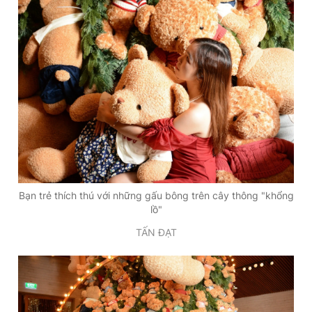
Bạn trẻ thích thú với những gấu bông trên cây thông "khổng
lồ"
TẤN ĐẠT