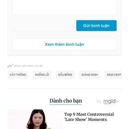
Gửi bình luận
Xem thêm bình luận
Khám phá thêm chủ đề
CÂY THÔNG
KHỔNG LỒ
GẤU BÔNG
GIÁNG SINH
GEM CENTER