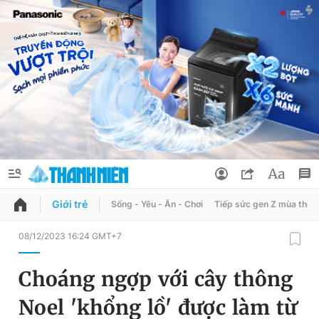
Giới trẻ
Sống - Yêu - Ăn - Chơi
Tiếp sức gen Z mùa thi
QUẢNG CÁO
ĐẶT BÁO
08/12/2023 16:24 GMT+7
Thông tin tài khoản
Choáng ngợp với cây thông
Đổi mật khẩu
Chuyên mục
Noel 'khổng lồ' được làm từ
Tin đã lưu