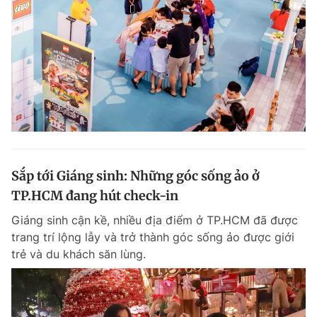
Giấy phép xuất bản số 110/GP - BTTTT cấp ngày 24.3.2020
© 2003-2026 Bản quyền thuộc về Báo Thanh Niên. Cấm sao chép
dưới mọi hình thức nếu không có sự chấp thuận bằng văn bản.
Phát triển bởi ePi Technologies, JSC.
Sắp tới Giáng sinh: Những góc sống ảo ở
TP.HCM đang hút check-in
Giáng sinh cận kề, nhiều địa điểm ở TP.HCM đã được
trang trí lộng lẫy và trở thành góc sống ảo được giới
trẻ và du khách săn lùng.