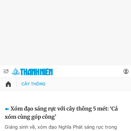
CÂY THÔNG
QUẢNG CÁO
ĐẶT BÁO
Thông tin tài khoản
Xóm đạo sáng rực với cây thông 5 mét: ‘Cả
xóm cùng góp công’
Đổi mật khẩu
Chuyên mục
Giáng sinh về, xóm đạo Nghĩa Phát sáng rực trong
Tin đã lưu