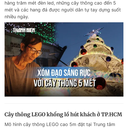
hàng trăm mét đèn led, những cây thông cao đến 5
Chuyên mục khác
mét và các hang đá được người dân tự tay dựng suốt
Tin đã xem
nhiều ngày.
Chào ngày mới
Tin 24h
Đăng xuất
Tin thị trường
Tin 360
Video
Magazine
Sản phẩm khác
Tiện ích
Bạn cần biết
Thông tin tòa soạn
Liên hệ quảng cáo
Cây thông LEGO khổng lồ hút khách ở TP.HCM
Mô hình cây thông LEGO cao 5m đặt tại Trung tâm