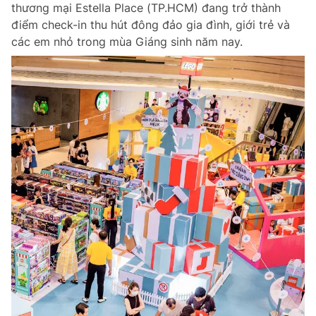
thương mại Estella Place (TP.HCM) đang trở thành
điểm check-in thu hút đông đảo gia đình, giới trẻ và
các em nhỏ trong mùa Giáng sinh năm nay.
Đọc Thanh Niên trên điện thoại
Theo dõi báo trên
Hotline
Liên hệ quảng cáo
0906 645 777
0908 780 404
Đặt báo
Quảng cáo
RSS
Tòa soạn
Chính sách bảo m
Tổng biên tập: Nguyễn Ngọc Toàn
Phó tổng biên tập thường trực: Hải Thành
Phó tổng biên tập: Lâm Hiếu Dũng
Phó tổng biên tập: Trần Việt Hưng
Tổng thư ký tòa soạn: Đức Trung