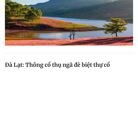
Đà Lạt: Thông cổ thụ ngã đè biệt thự cổ
Gió mạnh làm cây thông cổ thụ ngã đè lên ô tô trên
đường Trần Thái Tông và mái một biệt thự cổ trên
đường Huỳnh Thúc Kháng, TP.Đà Lạt ( Lâm Đồng ).