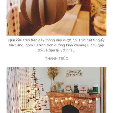
Giấy phép xuất bản số 110/GP - BTTTT cấp ngày 24.3.2020
© 2003-2026 Bản quyền thuộc về Báo Thanh Niên. Cấm sao
chép dưới mọi hình thức nếu không có sự chấp thuận bằng văn
bản. Phát triển bởi ePi Technologies, JSC.
Quả cầu treo trên cây thông này được chị Trúc cắt từ giấy
bìa cứng, gồm 10 hình tròn đường kính khoảng 8 cm, gấp
đôi và dán lại với nhau.
THANH TRÚC