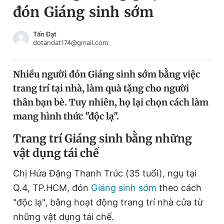
đón Giáng sinh sớm
Chuyên mục khác
Tin đã xem
Chào ngày mới
Tin 24h
Tấn Đạt
dotandat174@gmail.com
Đăng xuất
Tin thị trường
Tin 360
Nhiều người đón Giáng sinh sớm bằng việc
trang trí tại nhà, làm quà tặng cho người
Video
Magazine
thân bạn bè. Tuy nhiên, họ lại chọn cách làm
mang hình thức "độc lạ".
Sản phẩm khác
Trang trí Giáng sinh bằng những
vật dụng tái chế
Tiện ích
Bạn cần biết
Chị Hứa Đặng Thanh Trúc (35 tuổi), ngụ tại
Thông tin tòa soạn
Liên hệ quảng cáo
Q.4, TP.HCM, đón
Giáng sinh sớm
theo cách
"độc lạ", bằng hoạt động trang trí nhà cửa từ
những vật dụng tái chế.