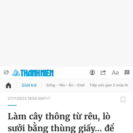
Giới trẻ
Sống - Yêu - Ăn - Chơi
Tiếp sức gen Z mùa thi
QUẢNG CÁO
ĐẶT BÁO
27/11/2023 16:54 GMT+7
Thông tin tài khoản
Làm cây thông từ rêu, lò
Đổi mật khẩu
Chuyên mục
sưởi bằng thùng giấy… để
Tin đã lưu