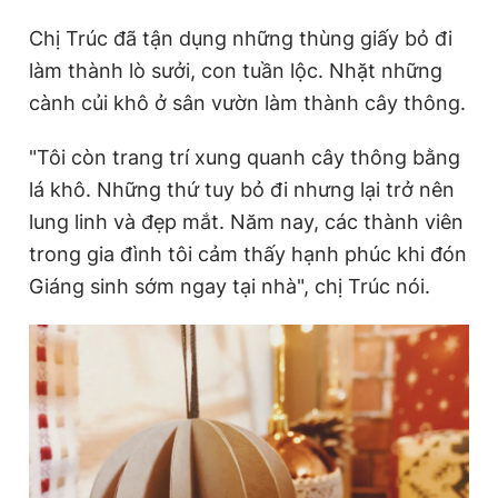
Chị Trúc đã tận dụng những thùng giấy bỏ đi
làm thành lò sưởi, con tuần lộc. Nhặt những
Đọc Thanh Niên trên điện thoại
cành củi khô ở sân vườn làm thành cây thông.
"Tôi còn trang trí xung quanh cây thông bằng
lá khô. Những thứ tuy bỏ đi nhưng lại trở nên
Theo dõi báo trên
lung linh và đẹp mắt. Năm nay, các thành viên
trong gia đình tôi cảm thấy hạnh phúc khi đón
Hotline
Liên hệ quảng cáo
Giáng sinh sớm ngay tại nhà", chị Trúc nói.
0906 645 777
0908 780 404
Đặt báo
Quảng cáo
RSS
Tòa soạn
Chính sách bảo
Tổng biên tập: Nguyễn Ngọc Toàn
Phó tổng biên tập thường trực: Hải Thành
Phó tổng biên tập: Lâm Hiếu Dũng
Phó tổng biên tập: Trần Việt Hưng
Tổng thư ký tòa soạn: Đức Trung